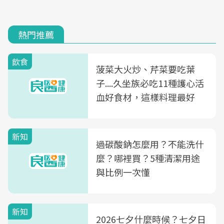
熱門推薦
飲食
菠菜大火炒、芹菜要吃葉
子....久坐族必吃11種護心活
血好食材，這樣料理最好
新知
過碳酸鈉怎麼用？不能洗什
麼？哪裡買？5種清潔用途
與比例一次懂
新知
2026七夕什麼時候？七夕日