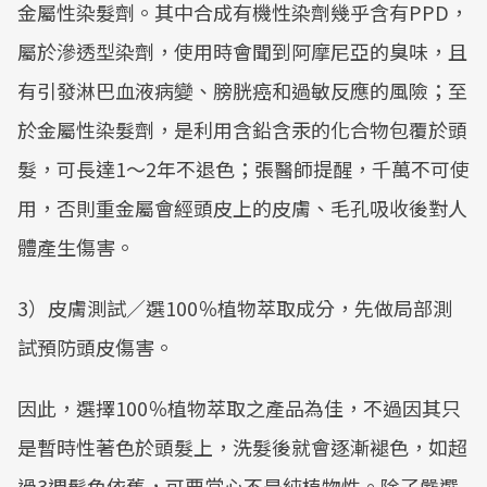
金屬性染髮劑。其中合成有機性染劑幾乎含有PPD，
屬於滲透型染劑，使用時會聞到阿摩尼亞的臭味，且
有引發淋巴血液病變、膀胱癌和過敏反應的風險；至
於金屬性染髮劑，是利用含鉛含汞的化合物包覆於頭
髮，可長達1～2年不退色；張醫師提醒，千萬不可使
用，否則重金屬會經頭皮上的皮膚、毛孔吸收後對人
體產生傷害。
3）皮膚測試／選100％植物萃取成分，先做局部測
試預防頭皮傷害。
因此，選擇100％植物萃取之產品為佳，不過因其只
是暫時性著色於頭髮上，洗髮後就會逐漸褪色，如超
過3週髮色依舊，可要當心不是純植物性。除了嚴選