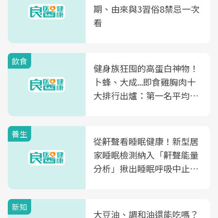
期、由來與3習俗8禁忌一次
看
飲食
健身族狂囤的高蛋白神物！
卜蜂、大成...即食雞胸肉十
大排行出爐：第一名平均一
片不到50元
養生
從鼾聲看睡眠健康！新型居
家睡眠檢測納入「鼾聲能量
分析」揪出睡眠呼吸中止症
風險
新知
大豆油、調和油還能吃嗎？