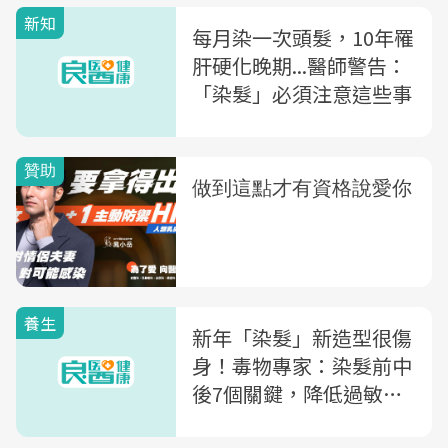
新知
每月染一次頭髮，10年罹
肝硬化晚期...醫師警告：
「染髮」必須注意這些事
養生
新年「染髮」新造型很傷
身！毒物專家：染髮前中
後7個關鍵，降低過敏、
癌症機率