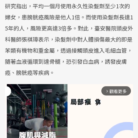
研究指出，平均一個月使用永久性染髮劑至少1次的
婦女，患膀胱癌風險是他人1倍。而使用染髮劑長達1
5年的人，風險更高達3倍多。對此，臺安醫院頭皮外
科醫師張祺璋表示，染髮劑中對人體損傷最大的即是
苯類有機物和重金屬，透過接觸頭皮進入毛細血管，
隨著血液循環到達骨髓，恐引發白血病，誘發皮膚
癌、膀胱癌等疾病。
觀看更多
arrow_forward_ios