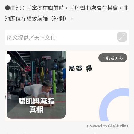
●曲池：手掌擺在胸前時，手肘彎曲處會有橫紋，曲
池即位在橫紋前端（外側）。
圖文提供／天下文化
觀看更多
arrow_forward_ios
Powered by 
GliaStudios