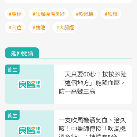
#腸經
#吹風機溫灸術
#吹風機
#吹風
#穴位
#曲池
#大腸經
延伸閱讀
養生
一天只要60秒！按按腳趾
「這個地方」能降血壓，
防一高變三高
養生
一支吹風機通氣血、治久
咳！中醫師傳授「吹風機
溫灸術」：持續吹5分