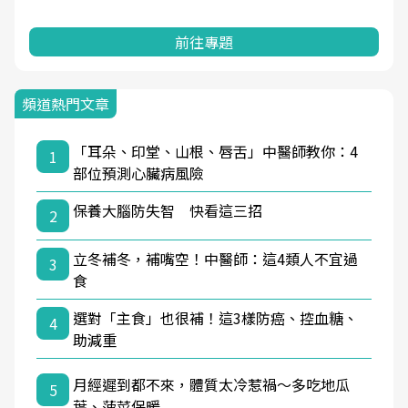
前往專題
頻道熱門文章
「耳朵、印堂、山根、唇舌」中醫師教你：4
1
部位預測心臟病風險
保養大腦防失智 快看這三招
2
立冬補冬，補嘴空！中醫師：這4類人不宜過
3
食
選對「主食」也很補！這3樣防癌、控血糖、
4
助減重
月經遲到都不來，體質太冷惹禍〜多吃地瓜
5
葉、菠菜保暖