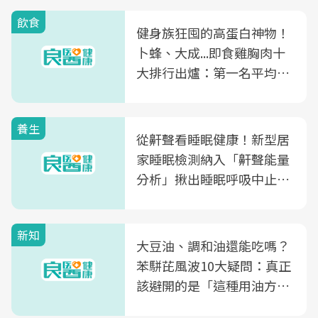
飲食
健身族狂囤的高蛋白神物！
卜蜂、大成...即食雞胸肉十
大排行出爐：第一名平均一
片不到50元
養生
從鼾聲看睡眠健康！新型居
家睡眠檢測納入「鼾聲能量
分析」揪出睡眠呼吸中止症
風險
新知
大豆油、調和油還能吃嗎？
苯駢芘風波10大疑問：真正
該避開的是「這種用油方
式」