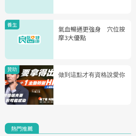
養生
氣血暢通更強身 穴位按
摩3大優點
熱門推薦