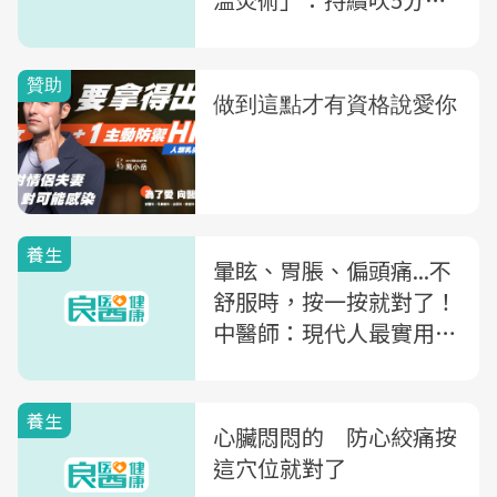
鐘，還能改善經痛
養生
暈眩、胃脹、偏頭痛...不
舒服時，按一按就對了！
中醫師：現代人最實用的
11大保健穴位
養生
心臟悶悶的 防心絞痛按
這穴位就對了