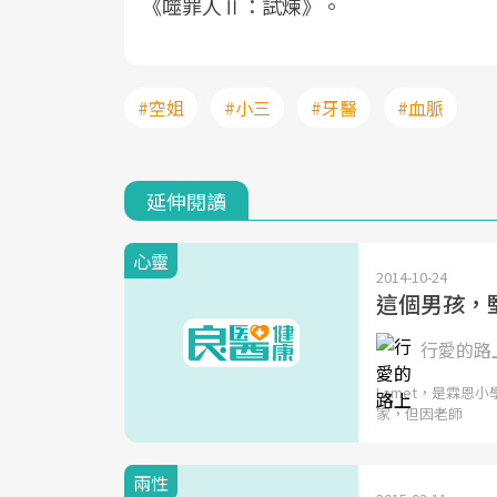
《噬罪人Ⅱ：試煉》。
#空姐
#小三
#牙醫
#血脈
延伸閱讀
心靈
2014-10-24
這個男孩，堅
行愛的路上
Lamet，是霖恩
家，但因老師
兩性