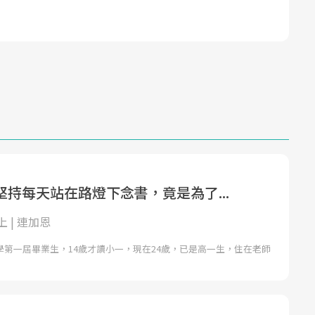
持每天站在路燈下念書，竟是為了...
 | 連加恩
小學第一屆畢業生，14歲才讀小一，現在24歲，已是高一生，住在老師