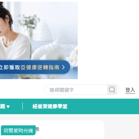
登入
專題
紐崔萊健康學堂
荷爾蒙時光機
2025健檢