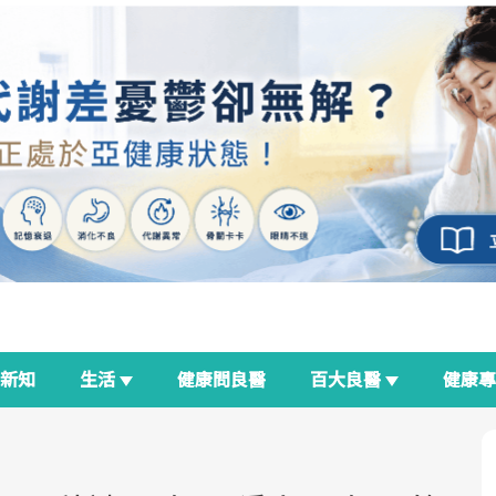
新知
生活
健康問良醫
百大良醫
健康
良醫生活祭
我與健康韌性的距離