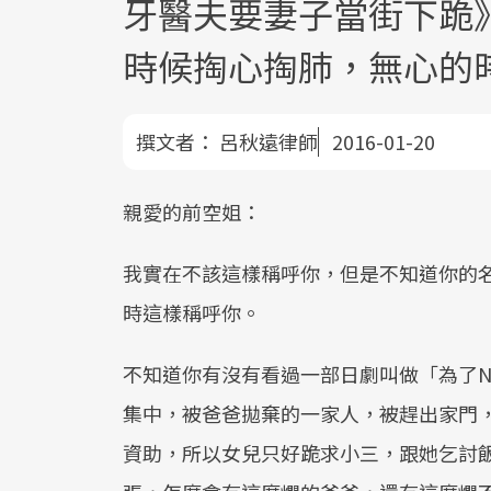
牙醫夫要妻子當街下跪
時候掏心掏肺，無心的
撰文者：
呂秋遠律師
2016-01-20
親愛的前空姐：
我實在不該這樣稱呼你，但是不知道你的
時這樣稱呼你。
不知道你有沒有看過一部日劇叫做「為了
集中，被爸爸拋棄的一家人，被趕出家門
資助，所以女兒只好跪求小三，跟她乞討