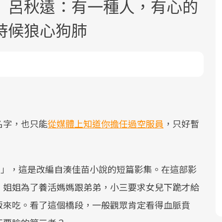
》呂秋遠：有一種人，有心的
時候狼心狗肺
面對超高齡社會的浪潮，台灣正在快速
2025年，就到良醫生活祭體驗「一站式
良醫健康網從「換季的身體變化」出
邁向「健康照護」的新時代。隨著國家
健康新生活」，從講座、體驗到運動，
發，透過醫學觀點與日常感受的對話，
政策如「健康台灣推動委員會」與「長
全面啟動你的健康革命！
建立對亞健康的認知，進而引導實際的
名字，也只能
從媒體上知道你擔任過空服員
，只好暫
照3.0」的推進，「預防醫學」已成全民
改善行動。
關注的核心議題。然而，健檢不只是醫
療院所的服務，更是民眾了解自身健康
N」，這是改編自湊佳苗小說的短篇影集。在這部影
狀況、啟動健康管理的重要起點。
，姐姐為了養活媽媽跟弟弟，小三要求女兒下跪才給
前往專題
前往專題
前往專題
飯來吃。看了這個橋段，一般觀眾肯定看得血脈賁