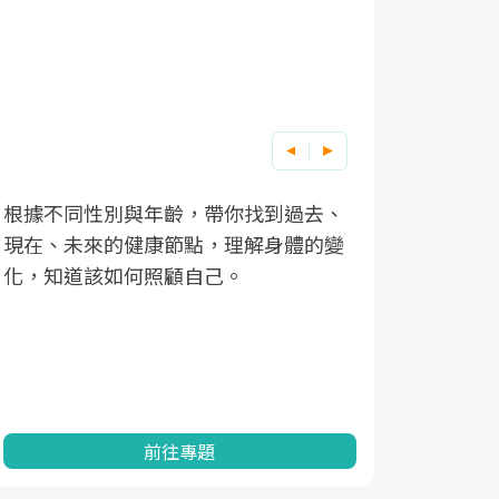
根據不同性別與年齡，帶你找到過去、
因應超高齡
現在、未來的健康節點，理解身體的變
「2025
化，知道該如何照顧自己。
康促進為目
民眾健康的
查、數據分
一起成為台
前往專題