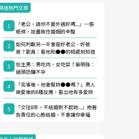
頻道熱門文章
「老公，請你不要外遇好嗎...」一張
1
紙條，說盡無性婚姻的辛酸
如何判斷另一半會是好老公、好爸
2
爸？劉真：看他和●●的相處就知道
包生男：男吃肉、女吃菜？吳明珠：
3
過頭恐釀不孕
「完事後，他會幫妳●●嗎？」男人
4
做愛後的6種反應，看出他有多愛妳
「交往8年，不結婚對不起她...」抱著
5
負責任的心態結婚，不會讓你幸福