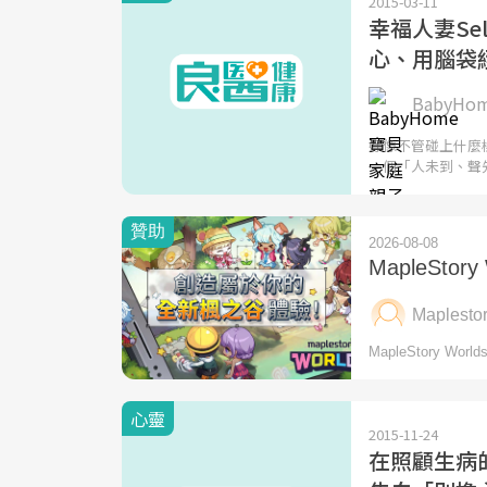
2015-03-11
幸福人妻Se
心、用腦袋
BabyH
好像不管碰上什麼樣
一個「人未到、聲
心靈
2015-11-24
在照顧生病