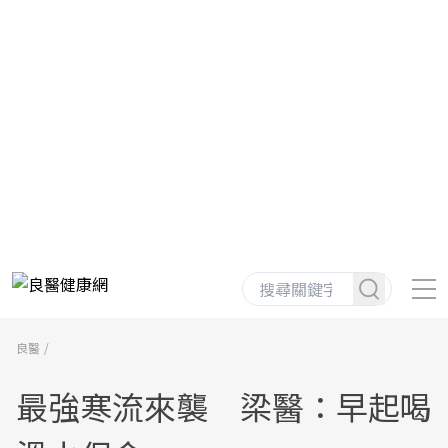
良醫
最強寒流來襲 梁醫：早起喝