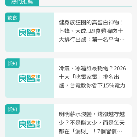
熱門推薦
飲食
健身族狂囤的高蛋白神物！
卜蜂、大成...即食雞胸肉十
大排行出爐：第一名平均一
片不到50元
新知
冷氣、冰箱誰最耗電？2026
十大「吃電家電」排名出
爐，台電教你省下15％電力
新知
明明薪水沒變，錢卻越存越
少？不是賺太少，而是每天
都在「漏財」！7個習慣一