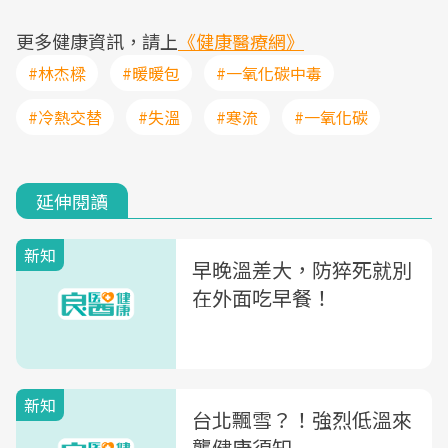
更多健康資訊，請上
《健康醫療網》
#林杰樑
#暖暖包
#一氧化碳中毒
#冷熱交替
#失溫
#寒流
#一氧化碳
延伸閱讀
新知
早晚溫差大，防猝死就別
在外面吃早餐！
新知
台北飄雪？！強烈低溫來
襲健康須知