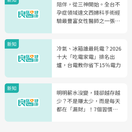
陪伴，從三神開始。全台不
孕症領域達文西婦科手術經
驗最豐富女性醫師之一張永
玲領軍，打造全台首創「生
殖銀行概念形象館」，攜手
新知
光田醫院建構360度女性健
冷氣、冰箱誰最耗電？2026
康照護生態圈
十大「吃電家電」排名出
爐，台電教你省下15％電力
新知
明明薪水沒變，錢卻越存越
少？不是賺太少，而是每天
都在「漏財」！7個習慣一
次看