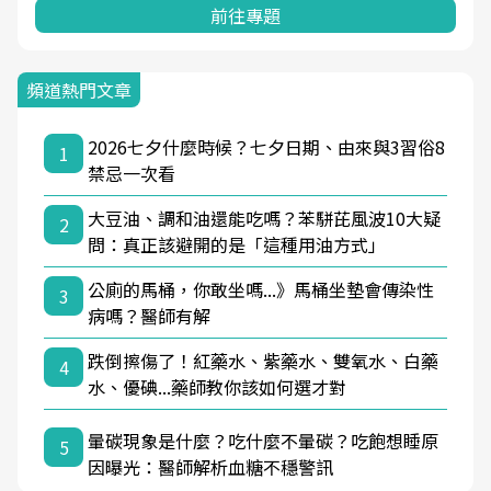
前往專題
頻道熱門文章
2026七夕什麼時候？七夕日期、由來與3習俗8
1
禁忌一次看
大豆油、調和油還能吃嗎？苯駢芘風波10大疑
2
問：真正該避開的是「這種用油方式」
公廁的馬桶，你敢坐嗎...》馬桶坐墊會傳染性
3
病嗎？醫師有解
跌倒擦傷了！紅藥水、紫藥水、雙氧水、白藥
4
水、優碘...藥師教你該如何選才對
暈碳現象是什麼？吃什麼不暈碳？吃飽想睡原
5
因曝光：醫師解析血糖不穩警訊