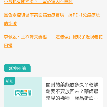
小孩也有關節炎？ 留心病因不單純
黑色素瘤復發率高面臨治療窘境 抗PD-1免疫療法
助突破
李佩甄、王祚軒夫妻檔 「這樣做」擺脫了近視老花
困擾
延伸閱讀
新知
開封的藥能放多久？乾燥
劑要不要放回去？藥師最
常見的幾種「藥品錯誤保
存方式」