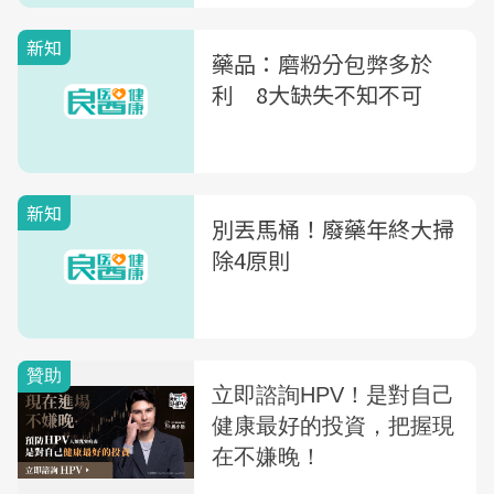
新知
藥品：磨粉分包弊多於
利 8大缺失不知不可
新知
別丟馬桶！廢藥年終大掃
除4原則