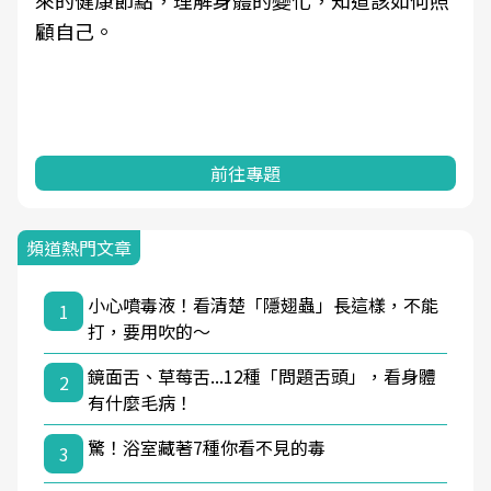
來的健康節點，理解身體的變化，知道該如何照
顧自己。
前往專題
頻道熱門文章
小心噴毒液！看清楚「隱翅蟲」長這樣，不能
1
打，要用吹的～
鏡面舌、草莓舌...12種「問題舌頭」，看身體
2
有什麼毛病！
驚！浴室藏著7種你看不見的毒
3