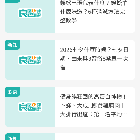
蜈蚣出現代表什麼？蜈蚣怕
什麼味道？6種消滅方法完
整教學
新知
2026七夕什麼時候？七夕日
期、由來與3習俗8禁忌一次
看
飲食
健身族狂囤的高蛋白神物！
卜蜂、大成...即食雞胸肉十
大排行出爐：第一名平均一
片不到50元
新知