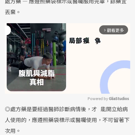
處方藥 — 應遵照藥袋標示或醫囑服用完畢，餘藥宜
丟棄。
觀看更多
arrow_forward_ios
Powered by 
GliaStudios
◎處方藥是要經過醫師診斷病情後，才 能開立給病
Mute
人使用的，應遵照藥袋標示或醫囑使用，不可留著下
次用。