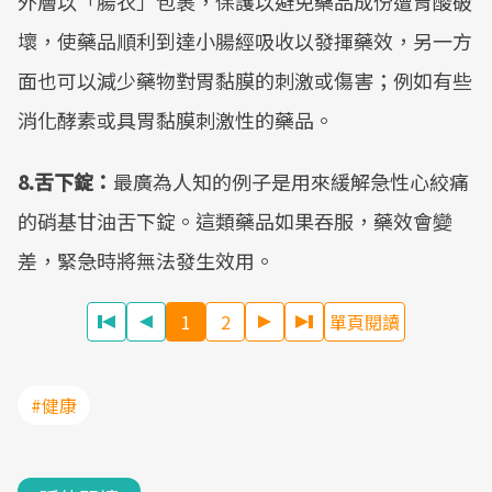
外層以「腸衣」包裹，保護以避免藥品成份遭胃酸破
壞，使藥品順利到達小腸經吸收以發揮藥效，另一方
面也可以減少藥物對胃黏膜的刺激或傷害；例如有些
消化酵素或具胃黏膜刺激性的藥品。
8.舌下錠：
最廣為人知的例子是用來緩解急性心絞痛
的硝基甘油舌下錠。這類藥品如果吞服，藥效會變
差，緊急時將無法發生效用。
1
2
單頁閱讀
#健康