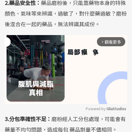
2.藥品安全性：
藥品磨粉後，只能靠藥物本身的特殊
顏色、氣味等來辨識，過敏了，對什麼藥過敏？磨粉
後混合在一起的藥品，無法辨識其成份。
觀看更多
arrow_forward_ios
Powered by 
GliaStudios
3.分包準確性不足：
磨粉經人工分包處理，可能會有
Mute
藥量不均勻問題，造成每包 藥品劑量不儘相同。