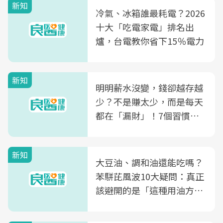
新知
冷氣、冰箱誰最耗電？2026
十大「吃電家電」排名出
爐，台電教你省下15％電力
新知
明明薪水沒變，錢卻越存越
少？不是賺太少，而是每天
都在「漏財」！7個習慣一
次看
新知
大豆油、調和油還能吃嗎？
苯駢芘風波10大疑問：真正
該避開的是「這種用油方
式」