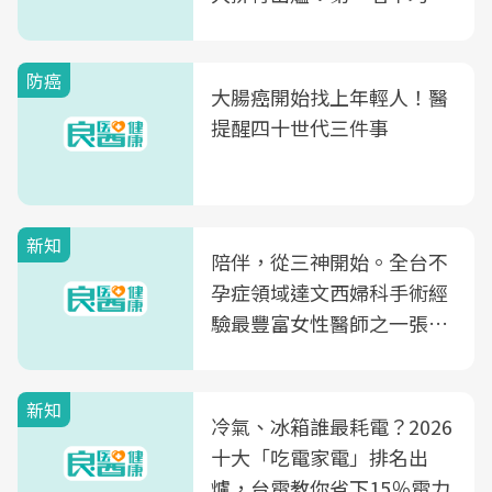
片不到50元
防癌
大腸癌開始找上年輕人！醫
提醒四十世代三件事
新知
陪伴，從三神開始。全台不
孕症領域達文西婦科手術經
驗最豐富女性醫師之一張永
玲領軍，打造全台首創「生
殖銀行概念形象館」，攜手
新知
光田醫院建構360度女性健
冷氣、冰箱誰最耗電？2026
康照護生態圈
十大「吃電家電」排名出
爐，台電教你省下15％電力