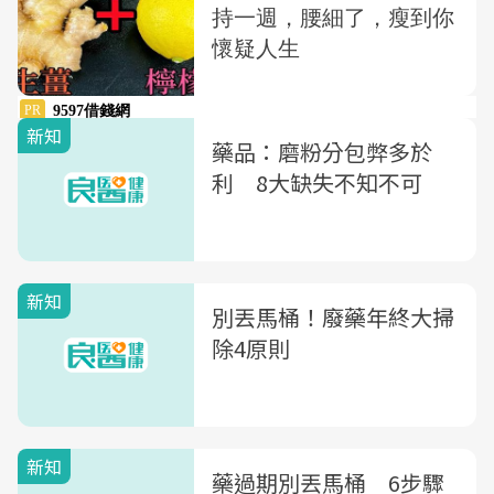
新知
藥品：磨粉分包弊多於
利 8大缺失不知不可
新知
別丟馬桶！廢藥年終大掃
除4原則
新知
藥過期別丟馬桶 6步驟