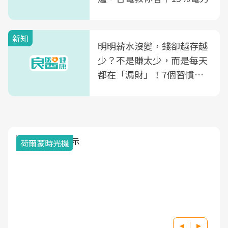
新知
明明薪水沒變，錢卻越存越
少？不是賺太少，而是每天
都在「漏財」！7個習慣一
次看
荷爾蒙時光機