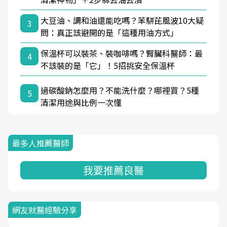
大豆油、調和油還能吃嗎？苯駢芘風波10大疑
3
問：真正該避開的是「這種用油方式」
保溫杯可以裝茶、裝咖啡嗎？腎臟科醫師：最
4
不該裝的是「它」！5招挑安全保溫杯
過碳酸鈉怎麼用？不能洗什麼？哪裡買？5種
5
清潔用途與比例一次懂
最多人推薦醫師
我要推薦良醫
網友就醫經驗分享