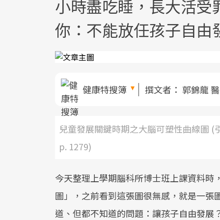
小時盡吃睡，長大活受
你：不能放任孩子自由
健康特搜簿
撰文者：
郭錦龍 
兒童發展關鍵時期之大腦可塑性曲線圖 (引用自教科書Pri
p. 1279)
今天整理上學期腦科所博士班上課資料時
圖」，之前看到這張圖很無感，就是一張
道、但都不知道的問題：讓孩子自由發展