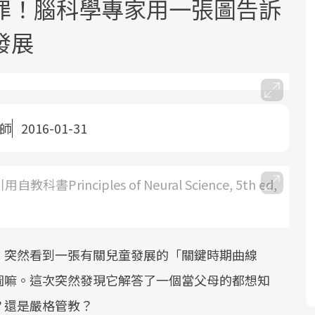
罪！腦科學專家用一張圖告訴
發展
醫師
2016-01-31
面對超高齡社會的浪潮，台灣正在快速
2025年，就到良醫生活祭體驗「一站式
良醫健康網從「換季的身體變化」出
邁向「健康照護」的新時代。隨著國家
健康新生活」，從講座、體驗到運動，
發，透過醫學觀點與日常感受的對話，
政策如「健康台灣推動委員會」與「長
全面啟動你的健康革命！
建立對亞健康的認知，進而引導實際的
nciples of Neural Science, 5th ed,
照3.0」的推進，「預防醫學」已成全民
改善行動。
關注的核心議題。然而，健檢不只是醫
療院所的服務，更是民眾了解自身健康
狀況、啟動健康管理的重要起點。
，突然看到一張有關兒童發展的「關鍵時期曲線
圖嘛。這次突然發現它解答了一個當父母的都想知
前往專題
前往專題
前往專題
？還是嚴格管教？