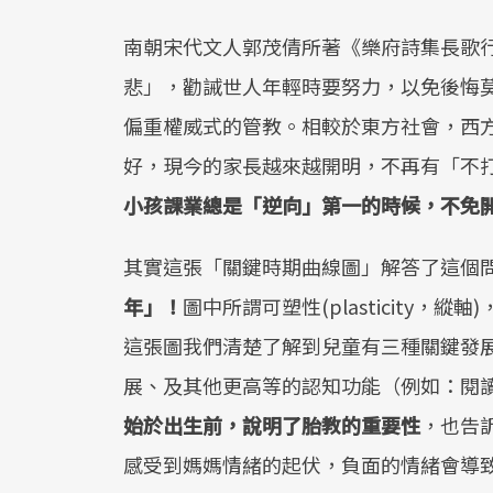
南朝宋代文人郭茂倩所著《樂府詩集長歌
悲」，勸誡世人年輕時要努力，以免後悔
偏重權威式的管教。相較於東方社會，西
好，現今的家長越來越開明，不再有「不
小孩課業總是「逆向」第一的時候，不免
其實這張「關鍵時期曲線圖」解答了這個
年」！
圖中所謂可塑性(plasticity
這張圖我們清楚了解到兒童有三種關鍵發展時期(c
展、及其他更高等的認知功能（例如：閱
始於出生前，說明了胎教的重要性
，也告
感受到媽媽情緒的起伏，負面的情緒會導