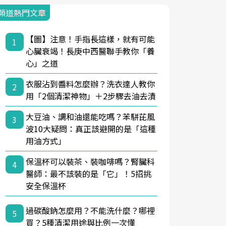
頻道熱門文章
【圖】注意！手指長這樣，就有可能
1
心臟衰竭！長庚中西醫聯手教你「養
心」之道
衣服沾到醬料怎麼辦？洗衣達人教你
2
用「2個清潔神物」＋2步驟去油去漬
大豆油、調和油還能吃嗎？苯駢芘風
3
波10大疑問：真正該避開的是「這種
用油方式」
保溫杯可以裝茶、裝咖啡嗎？腎臟科
4
醫師：最不該裝的是「它」！5招挑
安全保溫杯
過碳酸鈉怎麼用？不能洗什麼？哪裡
5
買？5種清潔用途與比例一次懂