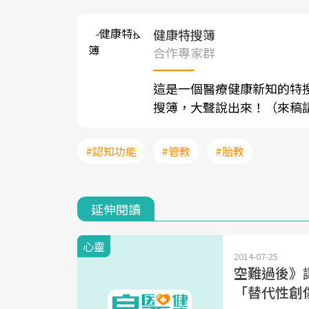
健康特搜簿
合作專家群
這是一個醫療健康新知的特
搜簿，大聲說出來！（來稿請寄至sh
#認知功能
#管教
#胎教
延伸閱讀
心靈
2014-07-25
空難過後》
「替代性創