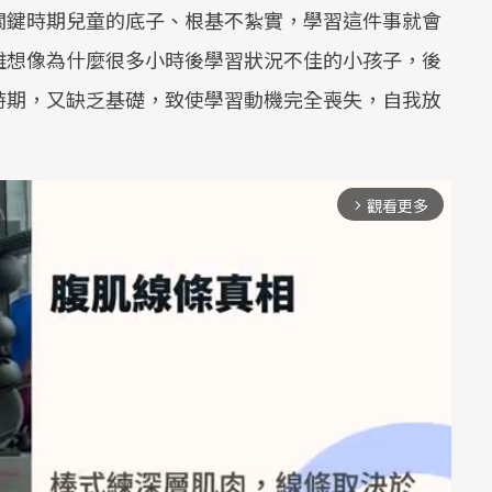
關鍵時期兒童的底子、根基不紮實，學習這件事就會
難想像為什麼很多小時後學習狀況不佳的小孩子，後
時期，又缺乏基礎，致使學習動機完全喪失，自我放
觀看更多
arrow_forward_ios