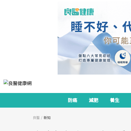
防癌
減肥
養生
良醫
新知