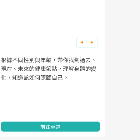
根據不同性別與年齡，帶你找到過去、
因應超高齡
現在、未來的健康節點，理解身體的變
「2025
化，知道該如何照顧自己。
康促進為目
民眾健康的
查、數據分
一起成為台
前往專題