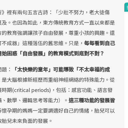
行》裡有兩句五言古詩：「少壯不努力，老大徒傷
莫及。也因為如此，東方傳統教育方式一直以來都是
方的教育強調讓孩子自由發展，尊重小孩的興趣。還
打不成器」這種落伍的舊思維。只是，
每每看到自己
開始困惑「自由發展」的教育模式到底對不對？
問題：
「太快樂的童年」可能導致「不太幸福的成
，縱軸)，是大腦根據新經歷而重組神經網絡的特殊能力。從
ritical periods)，包括：感官功能、語言發
讀、數學、邏輯思考等能力）。
這三種功能的發展皆
訴懷孕期的媽媽一定要調適好自己的情緒，胎兒可以
致胎兒未來負面的發展。