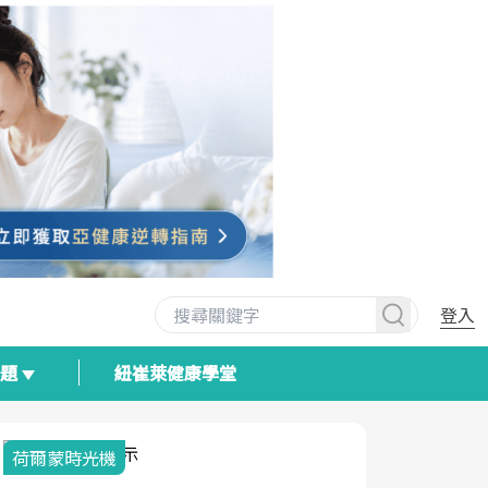
登入
專題
紐崔萊健康學堂
荷爾蒙時光機
2025健檢