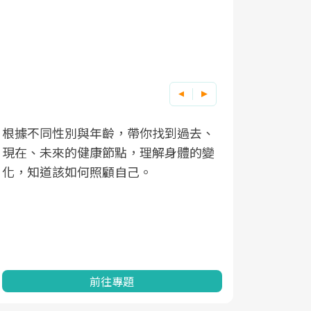
根據不同性別與年齡，帶你找到過去、
因應超高齡
現在、未來的健康節點，理解身體的變
「2025
化，知道該如何照顧自己。
康促進為目
民眾健康的
查、數據分
一起成為台
前往專題