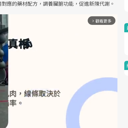
用對應的藥材配方，調養臟腑功能，促進新陳代謝。
觀看更多
arrow_forward_ios