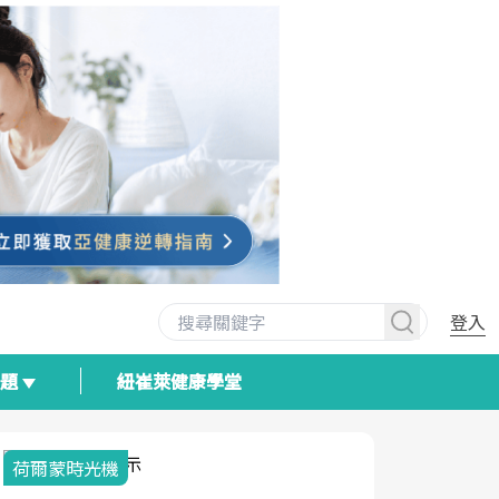
登入
專題
紐崔萊健康學堂
荷爾蒙時光機
2025健檢