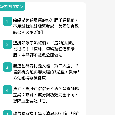
頻道熱門文章
給總是肩頸痠痛的你》脖子這樣動，
1
不用錢就能舒緩緊繃感！美國健身教
練公開必學2動作
聖誕節除了熱紅酒，「這2道甜點」
2
也很搭！「這種」堪稱熱紅酒進階
版，中醫師不藏私公開做法
腸道菌群為何是人體「第二大腦」？
3
醫解析腸道影響大腦的3途徑，教你5
方法維持腸道健康
魚油、魚肝油傻傻分不清？營養師揭
4
差異：來源、成分與功效完全不同，
想降血脂要吃「它」
改善腰背痛！每天清晨10分鐘「逆向
5