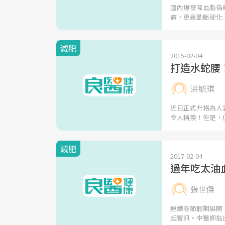
國內爆發降血脂偽
病，更是動脈硬化
減肥
2015-02-04
打造水蛇腰
洪毓琪
近日正式升格為人
令人稱羨！但是，
減肥
2017-02-04
過年吃太油
張世傑
連續春節假期展開
起警訊。中醫師指