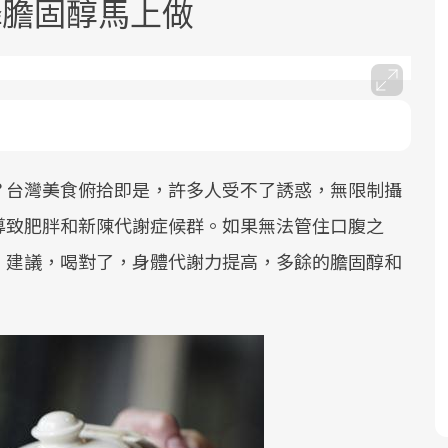
降膽固醇馬上做
？台灣美食俯拾即是，許多人受不了誘惑，無限制攝
面對超高齡社會的浪潮，台灣正在快速
2025年，就到良醫生活祭體驗「一站式
良醫健康網從「換季的身體變化」出
邁向「健康照護」的新時代。隨著國家
健康新生活」，從講座、體驗到運動，
發，透過醫學觀點與日常感受的對話，
導致肥胖和新陳代謝症候群。如果無法管住口腹之
政策如「健康台灣推動委員會」與「長
全面啟動你的健康革命！
建立對亞健康的認知，進而引導實際的
」建議，喝對了，身體代謝力提高，多餘的膽固醇和
照3.0」的推進，「預防醫學」已成全民
改善行動。
關注的核心議題。然而，健檢不只是醫
療院所的服務，更是民眾了解自身健康
狀況、啟動健康管理的重要起點。
前往專題
前往專題
前往專題