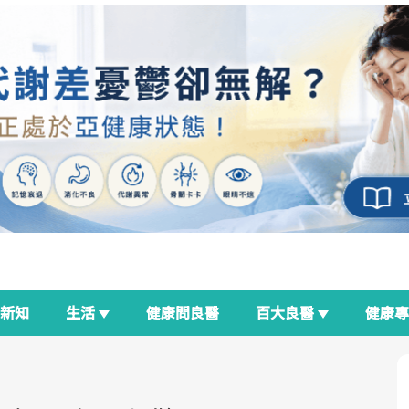
新知
生活
健康問良醫
百大良醫
健康
良醫生活祭
我與健康韌性的距離