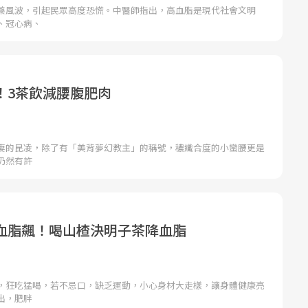
藥風波，引起民眾高度恐慌。中醫師指出，高血脂是現代社會文明
、冠心病、
！3茶飲減腰腹肥肉
妻的昆凌，除了有「美背夢幻教主」的稱號，穠纖合度的小蠻腰更是
仍然有許
血脂飆！喝山楂決明子茶降血脂
，狂吃猛喝，若不忌口，缺乏運動，小心身材大走樣，讓身體健康亮
出，肥胖