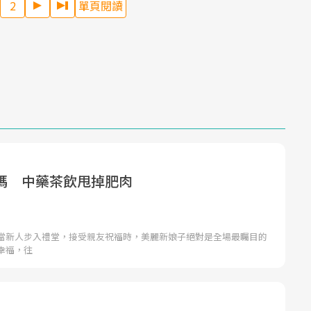
2
單頁閱讀
碼 中藥茶飲甩掉肥肉
當新人步入禮堂，接受親友祝福時，美麗新娘子絕對是全場最矚目的
幸福，往