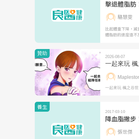
擊退體脂肪
駱慧雯
比起體重下降，減
體脂肪的速度遠不
養生
2017-03-10
降血脂撇步
張世傑