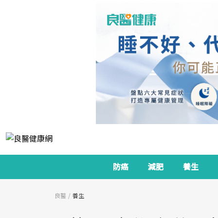
防癌
減肥
養生
良醫
養生