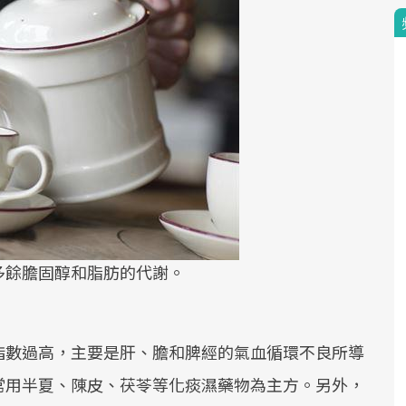
多餘膽固醇和脂肪的代謝。
指數過高，主要是肝、膽和脾經的氣血循環不良所導
常用半夏、陳皮、茯苓等化痰濕藥物為主方。另外，