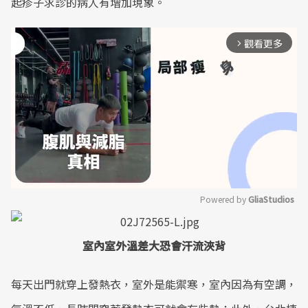
起疹子求診的病人有增加現象。
觀看更多
arrow_forward_ios
Powered by 
GliaStudios
Mute
室內室外溫差大恐會汗流浹背
每天出門就穿上發熱衣，室外是能禦寒，室內因為有空調，