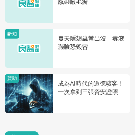
感染腋毛癬
新知
夏天隱翅蟲常出沒 毒液
濺臉恐毀容