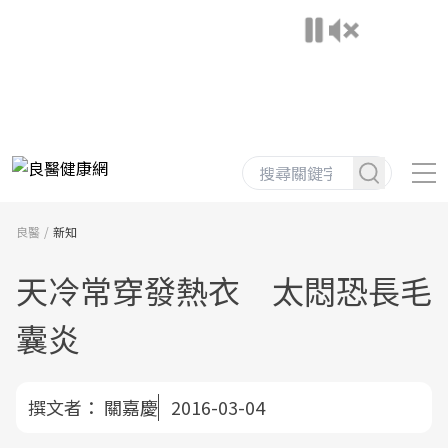
良醫
新知
天冷常穿發熱衣 太悶恐長毛
囊炎
撰文者：
關嘉慶
2016-03-04