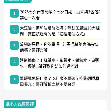
2026七夕什麼時候？七夕日期、由來與3習俗8
1
禁忌一次看
大豆油、調和油還能吃嗎？苯駢芘風波10大疑
2
問：真正該避開的是「這種用油方式」
公廁的馬桶，你敢坐嗎...》馬桶坐墊會傳染性
3
病嗎？醫師有解
跌倒擦傷了！紅藥水、紫藥水、雙氧水、白藥
4
水、優碘...藥師教你該如何選才對
暈碳現象是什麼？吃什麼不暈碳？吃飽想睡原
5
因曝光：醫師解析血糖不穩警訊
最多人推薦醫師