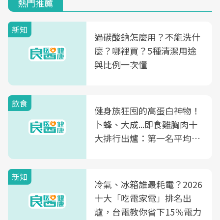
熱門推薦
新知
過碳酸鈉怎麼用？不能洗什
麼？哪裡買？5種清潔用途
與比例一次懂
飲食
健身族狂囤的高蛋白神物！
卜蜂、大成...即食雞胸肉十
大排行出爐：第一名平均一
片不到50元
新知
冷氣、冰箱誰最耗電？2026
十大「吃電家電」排名出
爐，台電教你省下15％電力