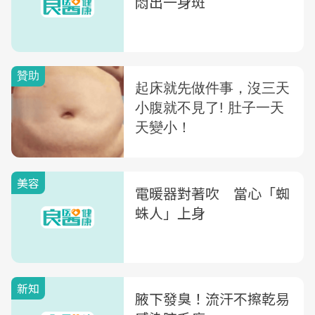
悶出一身斑
美容
電暖器對著吹 當心「蜘
蛛人」上身
新知
腋下發臭！流汗不擦乾易