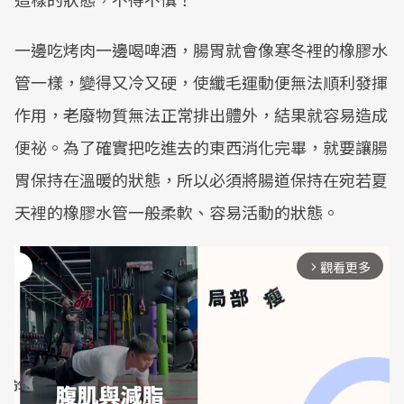
一邊吃烤肉一邊喝啤酒，腸胃就會像寒冬裡的橡膠水
管一樣，變得又冷又硬，使纖毛運動便無法順利發揮
作用，老廢物質無法正常排出體外，結果就容易造成
便祕。為了確實把吃進去的東西消化完畢，就要讓腸
胃保持在溫暖的狀態，所以必須將腸道保持在宛若夏
天裡的橡膠水管一般柔軟、容易活動的狀態。
觀看更多
arrow_forward_ios