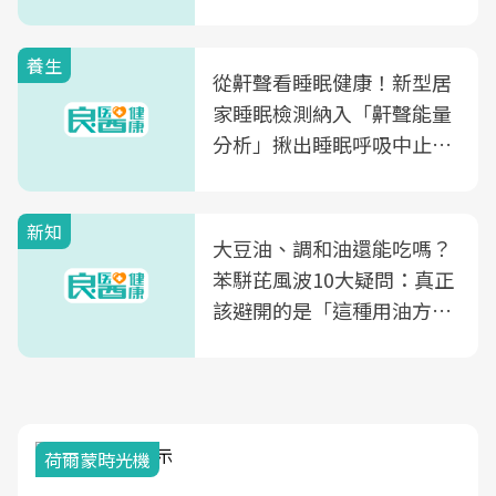
片不到50元
養生
從鼾聲看睡眠健康！新型居
家睡眠檢測納入「鼾聲能量
分析」揪出睡眠呼吸中止症
風險
新知
大豆油、調和油還能吃嗎？
苯駢芘風波10大疑問：真正
該避開的是「這種用油方
式」
荷爾蒙時光機