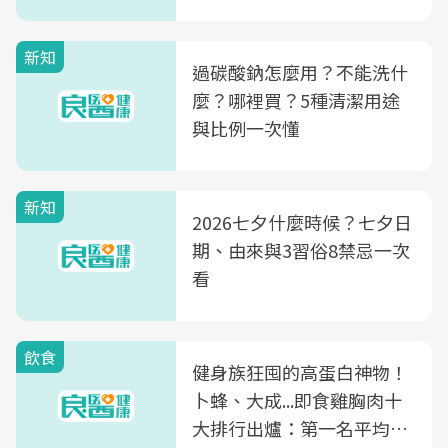
新知
過碳酸鈉怎麼用？不能洗什
麼？哪裡買？5種清潔用途
與比例一次懂
新知
2026七夕什麼時候？七夕日
期、由來與3習俗8禁忌一次
看
飲食
健身族狂囤的高蛋白神物！
卜蜂、大成...即食雞胸肉十
大排行出爐：第一名平均一