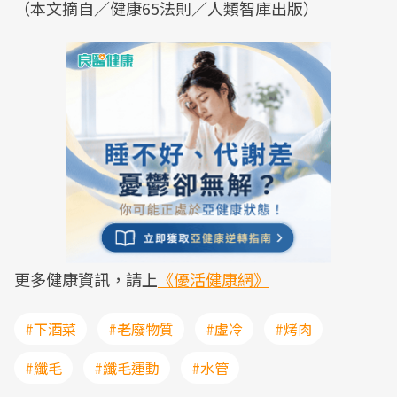
（本文摘自／健康65法則／人類智庫出版）
更多健康資訊，請上
《優活健康網》
#下酒菜
#老廢物質
#虛冷
#烤肉
#纖毛
#纖毛運動
#水管