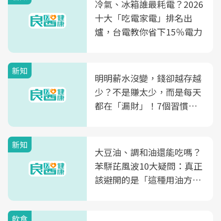
冷氣、冰箱誰最耗電？2026
十大「吃電家電」排名出
爐，台電教你省下15％電力
新知
明明薪水沒變，錢卻越存越
少？不是賺太少，而是每天
都在「漏財」！7個習慣一
次看
新知
大豆油、調和油還能吃嗎？
苯駢芘風波10大疑問：真正
該避開的是「這種用油方
式」
飲食