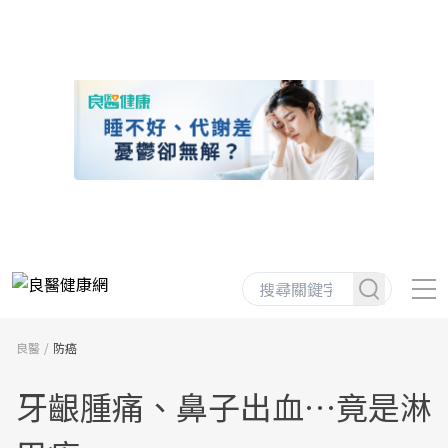
良醫
防癌
牙齦腫痛、鼻子出血…竟是淋