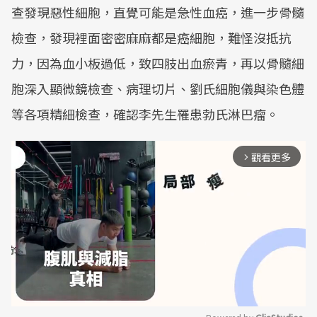
查發現惡性細胞，直覺可能是急性血癌，進一步骨髓
檢查，發現裡面密密麻麻都是癌細胞，難怪沒抵抗
力，因為血小板過低，致四肢出血瘀青，再以骨髓細
胞深入顯微鏡檢查、病理切片、劉氏細胞儀與染色體
等各項精細檢查，確認李先生罹患勃氏淋巴瘤。
觀看更多
arrow_forward_ios