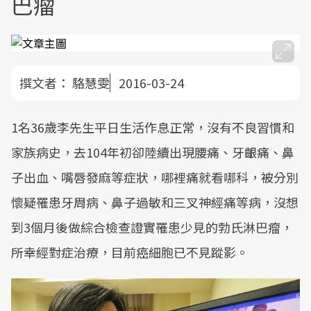
巴瘤
撰文者：
駱慧雯
2016-03-24
1名36歲李先生平日生活作息正常，沒有不良習慣和
家族病史，去104年初卻陸續出現腰痛、牙齦痛、鼻
子出血、嘴唇發麻等症狀，哪裡痛就看哪科，被分別
懷疑罹患牙周病、鼻子過敏和三叉神經痛等病，沒想
到3個月後做綜合檢查證實罹患少見的勃氏淋巴瘤，
所幸經對症治療，目前癌細胞已不見蹤影。