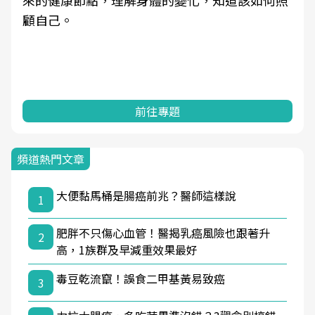
來的健康節點，理解身體的變化，知道該如何照
顧自己。
前往專題
頻道熱門文章
大便黏馬桶是腸癌前兆？醫師這樣說
1
肥胖不只傷心血管！醫揭乳癌風險也跟著升
2
高，1族群及早減重效果最好
毒豆乾流竄！誤食二甲基黃易致癌
3