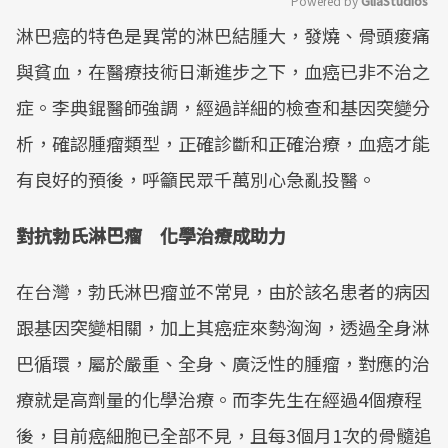
Powered by 
GliaStudios
淋巴癌的特色是異常的淋巴結腫大，發燒、骨頭痠痛
Mute
與貧血，在醫療技術日漸進步之下，血癌已非不治之
症。李典錕醫師強調，經過詳細的檢查和基因突變分
析，確認腫瘤類型，正確診斷和正確治療，血癌才能
有良好的預後，呼籲民眾千萬別心急亂投醫。
對抗勃氏淋巴瘤 化學治療成助力
在台灣，勃氏淋巴瘤並不常見，由於該名患者的病因
跟基因突變相關，加上其癌症來勢洶洶，透過全身淋
巴循環，屬於嚴重、全身、廣泛性的腫瘤，對應的治
療就是高劑量的化學治療。而李先生在經過4個療程
後，目前癌細胞已全部不見，且每3個月1次的骨髓追