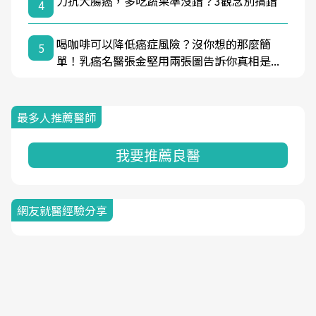
力抗大腸癌，多吃蔬果準沒錯？3觀念別搞錯
4
喝咖啡可以降低癌症風險？沒你想的那麼簡
5
單！乳癌名醫張金堅用兩張圖告訴你真相是...
最多人推薦醫師
我要推薦良醫
網友就醫經驗分享