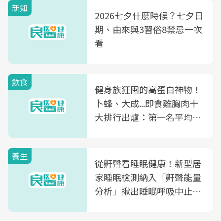
新知
2026七夕什麼時候？七夕日
期、由來與3習俗8禁忌一次
看
飲食
健身族狂囤的高蛋白神物！
卜蜂、大成...即食雞胸肉十
大排行出爐：第一名平均一
片不到50元
養生
從鼾聲看睡眠健康！新型居
家睡眠檢測納入「鼾聲能量
分析」揪出睡眠呼吸中止症
風險