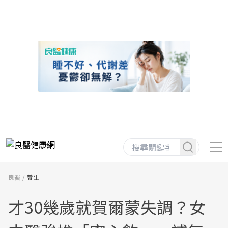
良醫
養生
才30幾歲就賀爾蒙失調？女