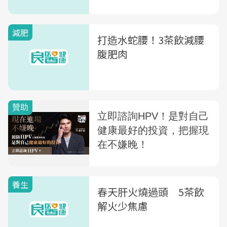
氣
減肥
打造水蛇腰！3茶飲減腰
腹肥肉
養生
春天肝火燒過頭 5茶飲
解火少焦慮