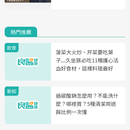
熱門推薦
飲食
菠菜大火炒、芹菜要吃葉
子....久坐族必吃11種護心活
血好食材，這樣料理最好
新知
過碳酸鈉怎麼用？不能洗什
麼？哪裡買？5種清潔用途
與比例一次懂