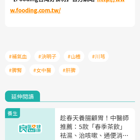
w.fooding.com.tw/
#補氣血
#決明子
#山楂
#川芎
#脾腎
#女中醫
#肝脾
延伸閱讀
養生
趁春天養腸顧胃！中醫師
推薦：5款「春季茶飲」
祛濕、治咳嗽、通便消脹