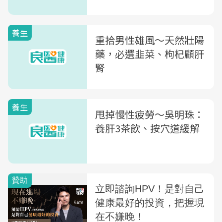
養生
重拾男性雄風～天然壯陽
藥，必選韭菜、枸杞顧肝
腎
養生
甩掉慢性疲勞〜吳明珠：
養肝3茶飲、按穴道緩解