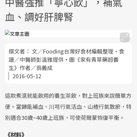
中醫強推「寧心飲」，補氣
血、調好肝脾腎
撰文者：
文／Fooding台灣好食材編輯整理‧食
譜／中醫師彭溫雅提供‧圖《家有青草藥超養
生》作者／翁義成
2016-05-12
這款煮滾就能飲用的養生茶飲，對上班族來說簡單方
便。當歸能補血、川芎行氣活血、山楂行氣散瘀，特
別適合30歲~40歲上班族，可使荷爾蒙恢復平衡。
《材料》