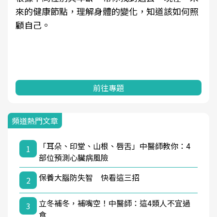
來的健康節點，理解身體的變化，知道該如何照
顧自己。
前往專題
頻道熱門文章
「耳朵、印堂、山根、唇舌」中醫師教你：4
1
部位預測心臟病風險
保養大腦防失智 快看這三招
2
立冬補冬，補嘴空！中醫師：這4類人不宜過
3
食