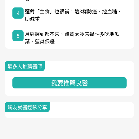
選對「主食」也很補！這3樣防癌、控血糖、
4
助減重
月經遲到都不來，體質太冷惹禍〜多吃地瓜
5
葉、菠菜保暖
最多人推薦醫師
我要推薦良醫
網友就醫經驗分享