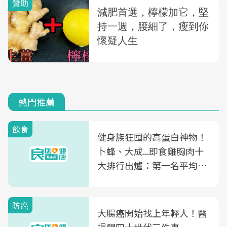
熱門推薦
飲食
健身族狂囤的高蛋白神物！
卜蜂、大成...即食雞胸肉十
大排行出爐：第一名平均一
片不到50元
防癌
大腸癌開始找上年輕人！醫