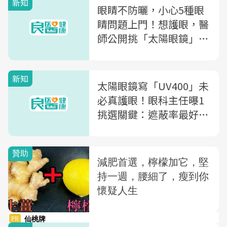
新知
眼睛不防曬，小心5種眼
睛問題上門！想護眼，醫
師公開挑「太陽眼鏡」4
關鍵：要挑「這顏色」最
好
新知
太陽眼鏡寫「UV400」未
必真護眼！眼科主任曝1
挑選關鍵：遮蔽率最好高
於●●%