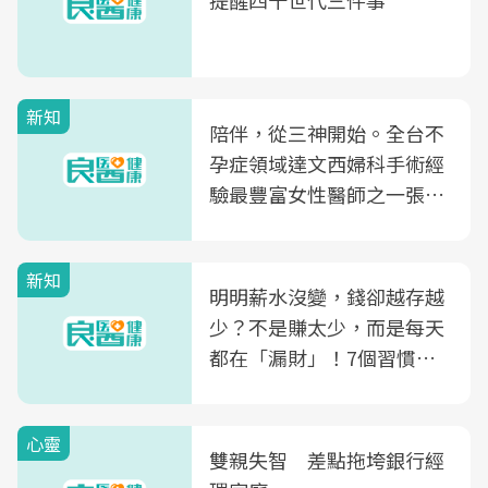
提醒四十世代三件事
新知
陪伴，從三神開始。全台不
孕症領域達文西婦科手術經
驗最豐富女性醫師之一張永
玲領軍，打造全台首創「生
殖銀行概念形象館」，攜手
新知
光田醫院建構360度女性健
明明薪水沒變，錢卻越存越
康照護生態圈
少？不是賺太少，而是每天
都在「漏財」！7個習慣一
次看
心靈
雙親失智 差點拖垮銀行經