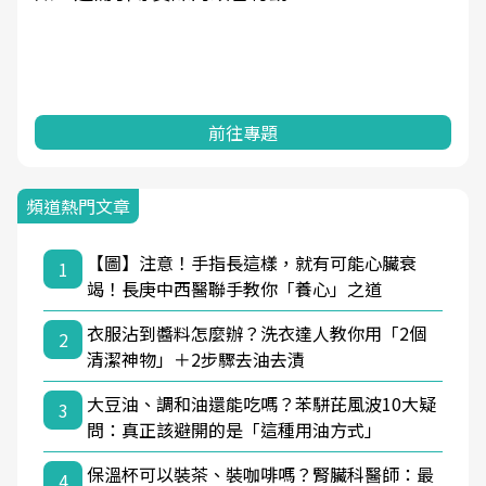
前往專題
頻道熱門文章
【圖】注意！手指長這樣，就有可能心臟衰
1
竭！長庚中西醫聯手教你「養心」之道
衣服沾到醬料怎麼辦？洗衣達人教你用「2個
2
清潔神物」＋2步驟去油去漬
大豆油、調和油還能吃嗎？苯駢芘風波10大疑
3
問：真正該避開的是「這種用油方式」
保溫杯可以裝茶、裝咖啡嗎？腎臟科醫師：最
4