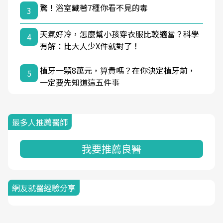
驚！浴室藏著7種你看不見的毒
3
天氣好冷，怎麼幫小孩穿衣服比較適當？科學
4
有解：比大人少X件就對了！
植牙一顆8萬元，算貴嗎？在你決定植牙前，
5
一定要先知道這五件事
最多人推薦醫師
我要推薦良醫
網友就醫經驗分享