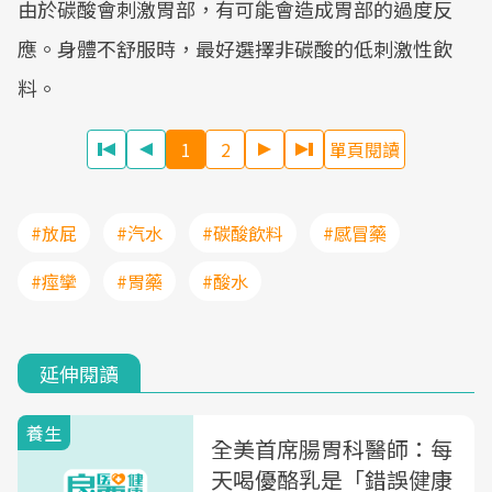
由於碳酸會刺激胃部，有可能會造成胃部的過度反
應。身體不舒服時，最好選擇非碳酸的低刺激性飲
料。
1
2
單頁閱讀
#放屁
#汽水
#碳酸飲料
#感冒藥
#痙攣
#胃藥
#酸水
延伸閱讀
養生
全美首席腸胃科醫師：每
天喝優酪乳是「錯誤健康