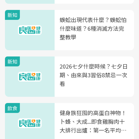
新知
蜈蚣出現代表什麼？蜈蚣怕
什麼味道？6種消滅方法完
整教學
新知
2026七夕什麼時候？七夕日
期、由來與3習俗8禁忌一次
看
飲食
健身族狂囤的高蛋白神物！
卜蜂、大成...即食雞胸肉十
大排行出爐：第一名平均一
片不到50元