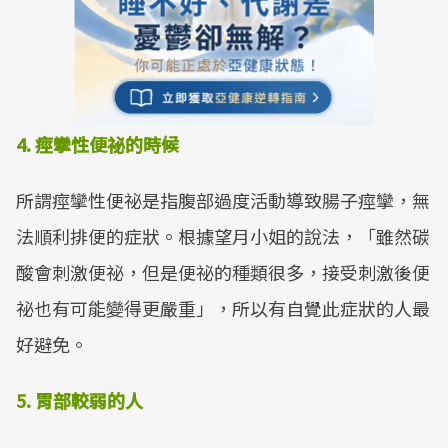
4. 痙攣性便祕的時候
所謂痙攣性便祕是指腹部過度活動導致腸子痙攣，無
法順利排便的症狀。根據望月小姐的說法，「雖然碳
酸會刺激便祕，但是便祕的種類很多，接受刺激後便
祕也有可能變得更嚴重」，所以有自覺此症狀的人最
好避免。
5. 胃部較弱的人