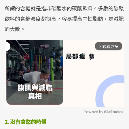
所謂的含糖就是指非碳酸水的碳酸飲料。多數的碳酸
飲料的含糖濃度都很高，容易提高中性脂肪，是減肥
的大敵。
觀看更多
arrow_forward_ios
Powered by 
GliaStudios
2. 沒有食慾的時候
Mute