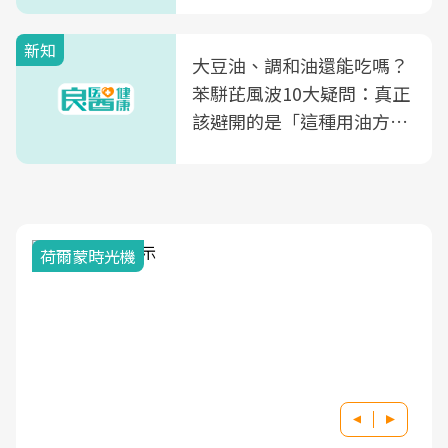
新知
大豆油、調和油還能吃嗎？
苯駢芘風波10大疑問：真正
該避開的是「這種用油方
式」
荷爾蒙時光機