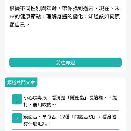
根據不同性別與年齡，帶你找到過去、現在、未
來的健康節點，理解身體的變化，知道該如何照
顧自己。
前往專題
頻道熱門文章
小心噴毒液！看清楚「隱翅蟲」長這樣，不能
1
打，要用吹的～
鏡面舌、草莓舌...12種「問題舌頭」，看身體
2
有什麼毛病！