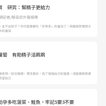
質 研究：幫精子更給力
網記者/蔡岳宏外電報導
，生不出孩子？你可能需要吃「非常多」的番茄了！英國謝菲爾德大
中的番茄
蘿蔔 有助精子活跳跳
陳承璋／綜合報導）男性朋友，為了增強自己的雄風，或是要與老婆
希望自己
助孕多吃菠菜、鮭魚，牢記5要3不要