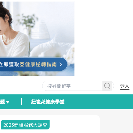
登入
專題
紐崔萊健康學堂
2025健檢服務大調查