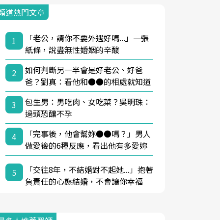
頻道熱門文章
「老公，請你不要外遇好嗎...」一張
1
紙條，說盡無性婚姻的辛酸
如何判斷另一半會是好老公、好爸
2
爸？劉真：看他和●●的相處就知道
包生男：男吃肉、女吃菜？吳明珠：
3
過頭恐釀不孕
「完事後，他會幫妳●●嗎？」男人
4
做愛後的6種反應，看出他有多愛妳
「交往8年，不結婚對不起她...」抱著
5
負責任的心態結婚，不會讓你幸福