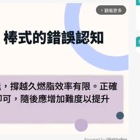
觀看更多
arrow_forward_ios
Powered by 
GliaStudios