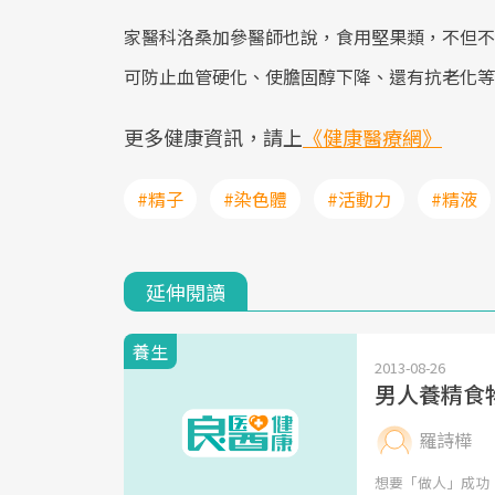
家醫科洛桑加參醫師也說，食用堅果類，不但不
可防止血管硬化、使膽固醇下降、還有抗老化等
更多健康資訊，請上
《健康醫療網》
#精子
#染色體
#活動力
#精液
延伸閱讀
養生
2013-08-26
男人養精食
羅詩樺
想要「做人」成功