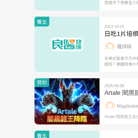
究提供了想要生小
養生
2013-10-15
日吃1片培
羅詩樺
在美式飲食文化中
原因？美國哈佛大
養生