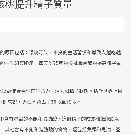
核桃提升精子質量
的原因包括：環境汙染、不良的生活習慣和導致人越吃越
面對超高齡社會的浪潮，台灣正在快速
2025年，就到良醫生活祭體驗「一站式
良醫健康網從「換季的身體變化」出
根據不同性別與年齡，帶你找到過去、
的一項研究顯示，每天吃75克的核桃會顯著的提高精子質
邁向「健康照護」的新時代。隨著國家
健康新生活」，從講座、體驗到運動，
發，透過醫學觀點與日常感受的對話，
現在、未來的健康節點，理解身體的變
政策如「健康台灣推動委員會」與「長
全面啟動你的健康革命！
建立對亞健康的認知，進而引導實際的
化，知道該如何照顧自己。
照3.0」的推進，「預防醫學」已成全民
改善行動。
至35歲健康男性的生命力、活力和精子狀態。估計世界上目
關注的核心議題。然而，健檢不只是醫
療院所的服務，更是民眾了解自身健康
病例來說，男性不育占了30％至50％。
狀況、啟動健康管理的重要起點。
桃當中含有豐富的不飽和脂肪酸，這對精子的成熟和細胞膜功
前往專題
前往專題
前往專題
前往專題
。其他含有不飽和脂肪酸的食物，還包括魚類和魚油、亞