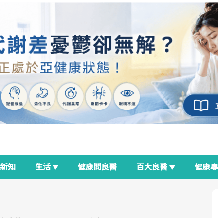
新知
生活
健康問良醫
百大良醫
健康
良醫生活祭
我與健康韌性的距離
荷爾蒙時光機