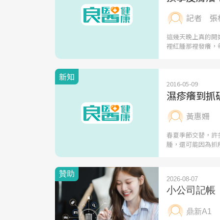
記者 張
這幾天晚上真的開
裡紅腫那裡發癢，
新知
2016-05-09
濕疹癢到抓
黃惠姍
春夏季節交替，許
腫，還可能因為抓