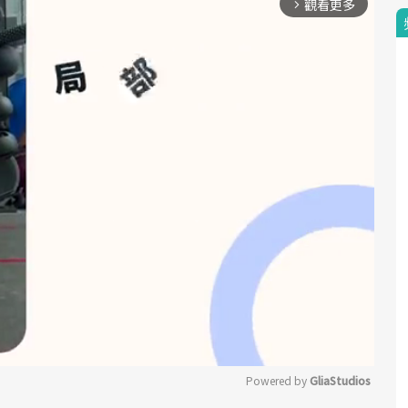
觀看更多
arrow_forward_ios
Powered by 
GliaStudios