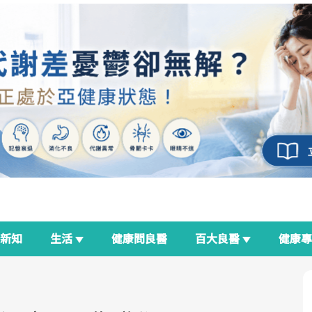
新知
生活
健康問良醫
百大良醫
健康
良醫生活祭
我與健康韌性的距離