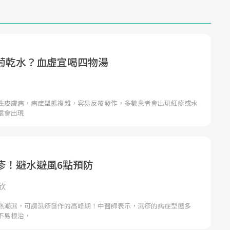
萄乾水？血虛宜喝四物湯
性皮膚病，病症型態複雜，容易反覆發作，多數患者會出現紅疹或水
還會出現
疹！避水避風6點預防
欣
熱潮濕，可謂濕疹發作的高峰期！中醫師表示，濕疹的病症型態多
不易根治，