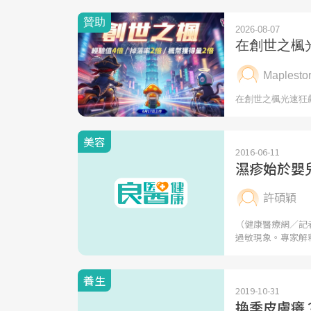
美容
2016-06-11
濕疹始於嬰
許碩穎
（健康醫療網／記
過敏現象。專家解
養生
2019-10-31
換季皮膚癢