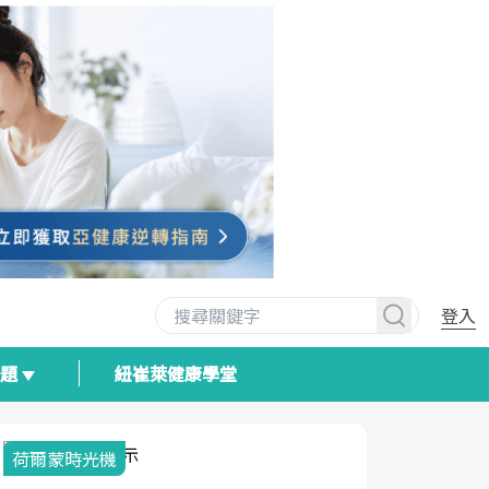
登入
專題
紐崔萊健康學堂
荷爾蒙時光機
2025健檢