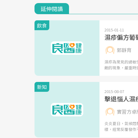
延伸閱讀
飲食
2015-01-11
濕疹偏方葡
郭靜育
濕疹為常見的過敏
皰的現象，嚴重時
新知
2015-08-07
擊退惱人濕
實習方卓
炎炎夏日，氣候悶
樣，經常反覆發作