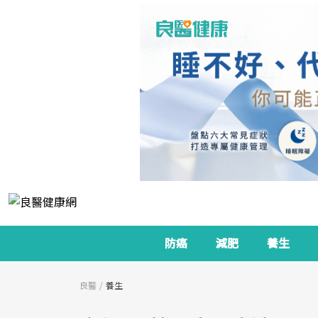
防癌
減肥
養生
良醫
養生