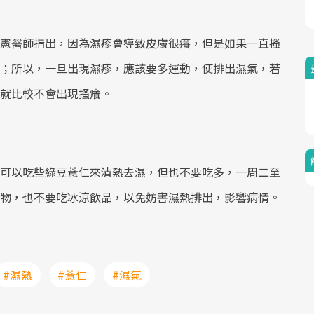
Mute
憲醫師指出，因為濕疹會導致皮膚很癢，但是如果一直搔
；所以，一旦出現濕疹，應該要多運動，使排出濕氣，若
就比較不會出現搔癢。
可以吃些綠豆薏仁來清熱去濕，但也不要吃多，一周二至
物，也不要吃冰涼飲品，以免妨害濕熱排出，影響病情。
#濕熱
#薏仁
#濕氣