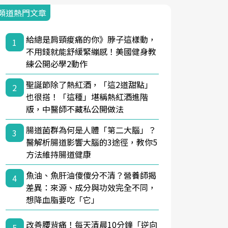
頻道熱門文章
給總是肩頸痠痛的你》脖子這樣動，
1
不用錢就能舒緩緊繃感！美國健身教
練公開必學2動作
聖誕節除了熱紅酒，「這2道甜點」
2
也很搭！「這種」堪稱熱紅酒進階
版，中醫師不藏私公開做法
腸道菌群為何是人體「第二大腦」？
3
醫解析腸道影響大腦的3途徑，教你5
方法維持腸道健康
魚油、魚肝油傻傻分不清？營養師揭
4
差異：來源、成分與功效完全不同，
想降血脂要吃「它」
改善腰背痛！每天清晨10分鐘「逆向
5