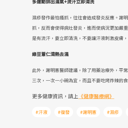
多運動排出濕氣+流汗立即清洗
濕疹發作最怕搔抓，往往會造成發炎反應。謝明
抓，反而會使得病灶發炎，進而使病況更加嚴重
是有流汗，要立即清洗，不要讓汗液刺激皮膚，
綠豆薏仁清熱去濕
此外，謝明憲醫師建議，除了用藥治療外，平常
三次，一次一小碗為宜，而且不要吃烤炸辣的食
更多健康資訊，請上
《健康醫療網》
#汗液
#復發
#謝明憲
#濕疹