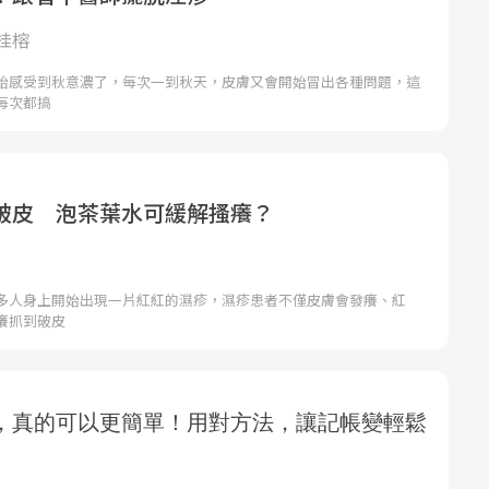
桂榕
始感受到秋意濃了，每次一到秋天，皮膚又會開始冒出各種問題，這
每次都搞
破皮 泡茶葉水可緩解搔癢？
多人身上開始出現一片紅紅的濕疹，濕疹患者不僅皮膚會發癢、紅
癢抓到破皮