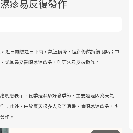
 濕疹易反復發作
度，近日雖然連日下雨，氣溫稍降，但卻仍然持續悶熱；中
面對超高齡社會的浪潮，台灣正在快速
2025年，就到良醫生活祭體驗「一站式
良醫健康網從「換季的身體變化」出
，尤其是又愛喝冰涼飲品，則更容易反復發作。
邁向「健康照護」的新時代。隨著國家
健康新生活」，從講座、體驗到運動，
發，透過醫學觀點與日常感受的對話，
政策如「健康台灣推動委員會」與「長
全面啟動你的健康革命！
建立對亞健康的認知，進而引導實際的
照3.0」的推進，「預防醫學」已成全民
改善行動。
關注的核心議題。然而，健檢不只是醫
謝明憲表示，夏季是濕疹好發季節，主要還是因為天氣
療院所的服務，更是民眾了解自身健康
作；此外，由於夏天很多人為了消暑，會喝冰涼飲品，也
狀況、啟動健康管理的重要起點。
發作。
前往專題
前往專題
前往專題