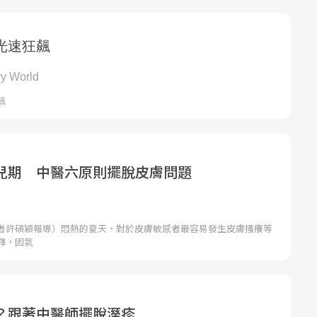
兒期 中醫六原則擺脫皮膚問題
者許碩穎報導）悶熱的夏天，對於皮膚敏感者最容易發生皮膚搔癢等
釋，因氣
？跟著中醫師擺脫溼疹