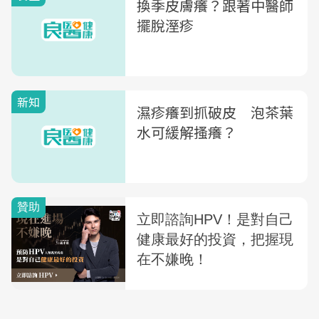
換季皮膚癢？跟著中醫師
擺脫溼疹
新知
濕疹癢到抓破皮 泡茶葉
水可緩解搔癢？