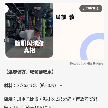
觀看更多
arrow_forward_ios
Powered by 
GliaStudios
【濕疹偏方／喝葡萄乾水】
Mute
材料：
3克葡萄乾（約30粒）。
做法：
加水煮開後，轉小火煮5分鐘，待放涼變溫
後，即可把葡萄乾水喝下。