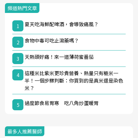
頻道熱門文章
夏天吃海鮮配啤酒，會導致痛風？
1
食物中毒可吃止瀉藥嗎？
2
天熱頭好痛！來一道薄荷蜜番茄
3
這種米比紫米更珍貴營養、熱量只有糙米一
4
半！一個步驟判斷：你買到的是真米還是染色
米？
過度節食易胃寒 吃八角炒蛋暖胃
5
最多人推薦醫師