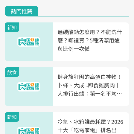
熱門推薦
新知
過碳酸鈉怎麼用？不能洗什
麼？哪裡買？5種清潔用途
與比例一次懂
飲食
健身族狂囤的高蛋白神物！
卜蜂、大成...即食雞胸肉十
大排行出爐：第一名平均一
片不到50元
新知
冷氣、冰箱誰最耗電？2026
十大「吃電家電」排名出