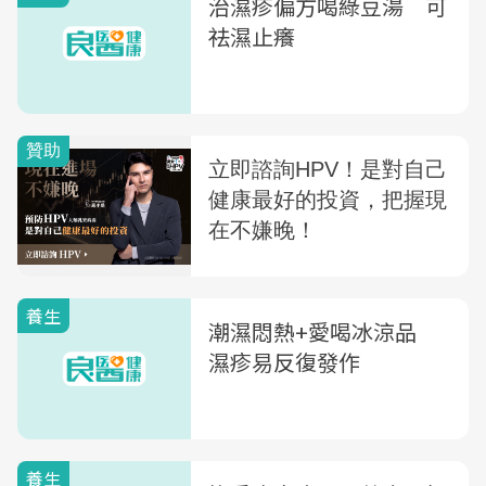
治濕疹偏方喝綠豆湯 可
祛濕止癢
養生
潮濕悶熱+愛喝冰涼品
濕疹易反復發作
養生