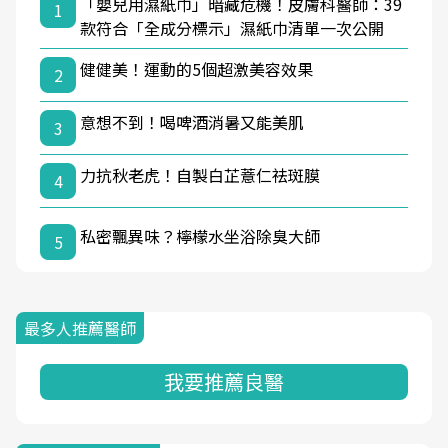
「嬰兒用濕紙巾」暗藏危機！皮膚科醫師：39
1
款符合「全成分標示」濕紙巾清單一次公開
健健美！運動的5個超激美容效果
2
意想不到！喝啤酒消暑又能美肌
3
力抗秋老虎！自製白芷薏仁祛斑膜
4
私密飄異味？檸檬水坐浴除臭大師
5
最多人推薦醫師
我要推薦良醫