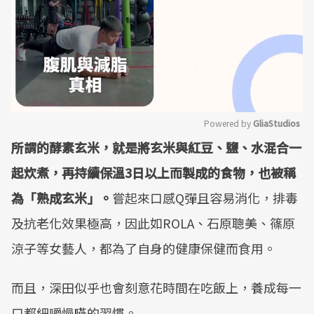
Powered by 
GliaStudios
所謂的酵素玄米，就是將玄米與紅豆、鹽、水混合一
Mute
起炊煮，再持續保溫3日以上而製成的食物，也被稱
為「熟成玄米」。
嘗起來口感Q彈且容易消化，排毒
及抗老化效果極高，因此如ROLA、石原聰美、篠原
涼子等女藝人，都為了自身的健康保健而食用。
而且，深田似乎也會刻意花時間在吃飯上，養成每一
口都細嚼慢嚥的習慣。