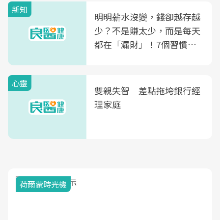
新知
光田醫院建構360度女性健
明明薪水沒變，錢卻越存越
康照護生態圈
少？不是賺太少，而是每天
都在「漏財」！7個習慣一
次看
心靈
雙親失智 差點拖垮銀行經
理家庭
2025健檢服務大調查