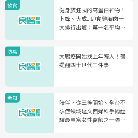
飲食
健身族狂囤的高蛋白神物！
卜蜂、大成...即食雞胸肉十
大排行出爐：第一名平均一
片不到50元
防癌
大腸癌開始找上年輕人！醫
提醒四十世代三件事
新知
陪伴，從三神開始。全台不
孕症領域達文西婦科手術經
驗最豐富女性醫師之一張永
玲領軍，打造全台首創「生
殖銀行概念形象館」，攜手