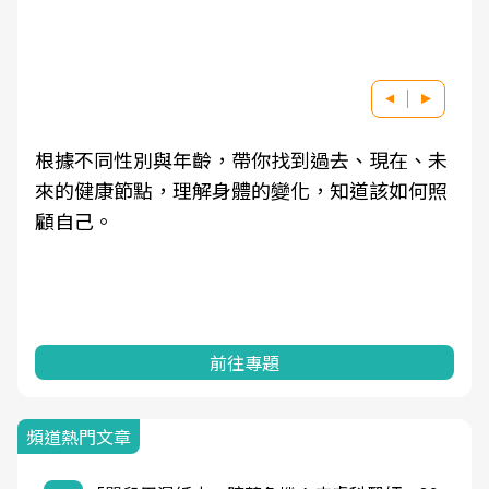
因應超高齡社會來臨，良醫健康網推動「2025年
健檢服務大調查」，以倡議健康促進為目的，深
耕健康篩檢之於台灣民眾健康的關鍵角色，並透
過問卷調查、數據分析進行全年度報導。邀請您
一起成為台灣健康促進的推手之一！
前往專題
頻道熱門文章