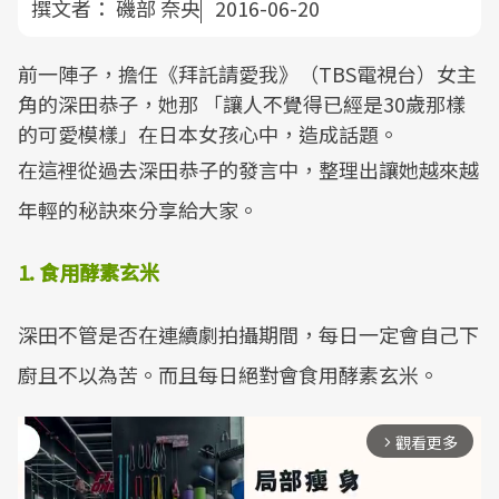
撰文者：
磯部 奈央
2016-06-20
前一陣子，擔任《拜託請愛我》（TBS電視台）女主
角的深田恭子，她那 「讓人不覺得已經是30歲那樣
的可愛模樣」在日本女孩心中，造成話題。
在這裡從過去深田恭子的發言中，整理出讓她越來越
年輕的秘訣來分享給大家。
1. 食用酵素玄米
深田不管是否在連續劇拍攝期間，每日一定會自己下
廚且不以為苦。而且每日絕對會食用酵素玄米。
觀看更多
arrow_forward_ios