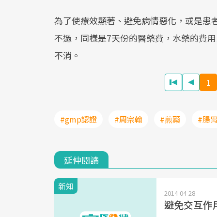
為了使療效顯著、避免病情惡化，或是患
不過，同樣是7天份的醫藥費，水藥的費用
不消。
1
#gmp認證
#周宗翰
#煎藥
#腸
延伸閱讀
新知
2014-04-28
避免交互作