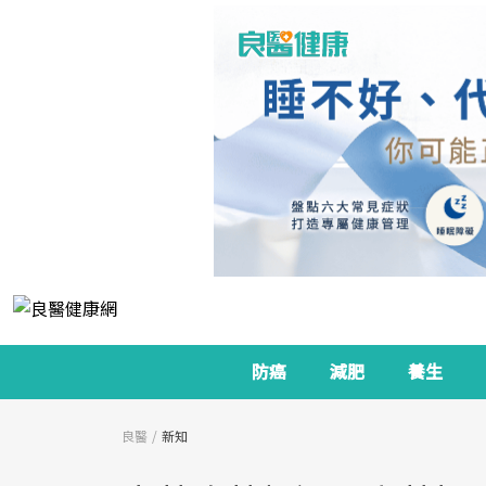
防癌
減肥
養生
良醫
新知