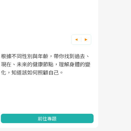
根據不同性別與年齡，帶你找到過去、
因應超高齡
現在、未來的健康節點，理解身體的變
「2025
化，知道該如何照顧自己。
康促進為目
民眾健康的
查、數據分
一起成為台
前往專題