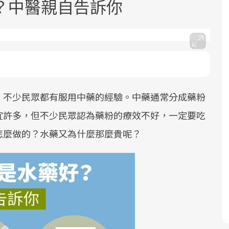
？中醫親自告訴你
，不少民眾都有服用中藥的經驗。中藥通常分成藥粉
面對超高齡社會的浪潮，台灣正在快速
2025年，就到良醫生活祭體驗「一站式
良醫健康網從「換季的身體變化」出
邁向「健康照護」的新時代。隨著國家
健康新生活」，從講座、體驗到運動，
發，透過醫學觀點與日常感受的對話，
宜許多，但不少民眾認為藥粉的療效不好，一定要吃
政策如「健康台灣推動委員會」與「長
全面啟動你的健康革命！
建立對亞健康的認知，進而引導實際的
怎麼做的？水藥又為什麼那麼貴呢？
照3.0」的推進，「預防醫學」已成全民
改善行動。
關注的核心議題。然而，健檢不只是醫
療院所的服務，更是民眾了解自身健康
狀況、啟動健康管理的重要起點。
前往專題
前往專題
前往專題