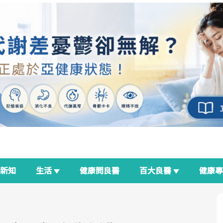
新知
生活
健康問良醫
百大良醫
健康
良醫生活祭
我與健康韌性的距離