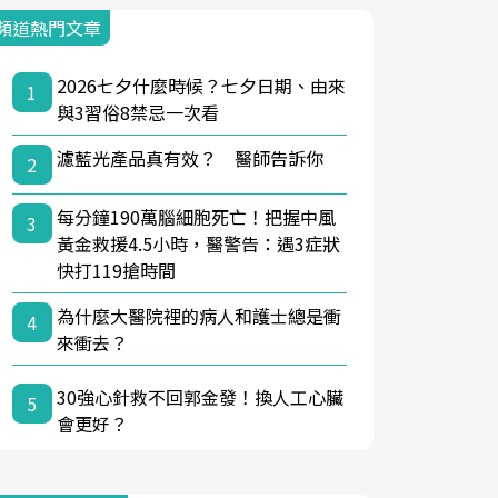
頻道熱門文章
2026七夕什麼時候？七夕日期、由來
1
與3習俗8禁忌一次看
濾藍光產品真有效？ 醫師告訴你
2
每分鐘190萬腦細胞死亡！把握中風
3
黃金救援4.5小時，醫警告：遇3症狀
快打119搶時間
為什麼大醫院裡的病人和護士總是衝
4
來衝去？
30強心針救不回郭金發！換人工心臟
5
會更好？