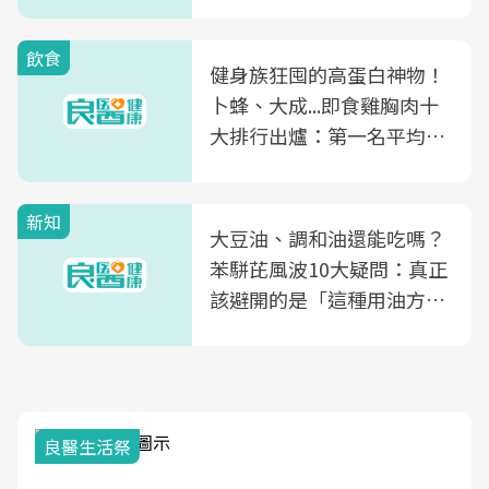
飲食
健身族狂囤的高蛋白神物！
卜蜂、大成...即食雞胸肉十
大排行出爐：第一名平均一
片不到50元
新知
大豆油、調和油還能吃嗎？
苯駢芘風波10大疑問：真正
該避開的是「這種用油方
式」
良醫生活祭