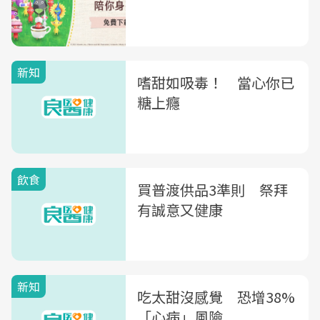
新知
嗜甜如吸毒！ 當心你已
糖上癮
飲食
買普渡供品3準則 祭拜
有誠意又健康
新知
吃太甜沒感覺 恐增38%
「心病」風險