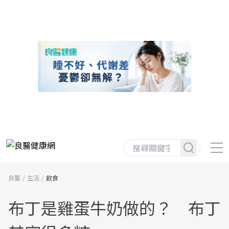
良醫
生活
飲食
布丁是雞蛋牛奶做的？ 布丁