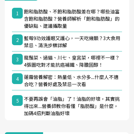
飽和脂肪酸、不飽和脂肪酸差在哪？哪些油富
1
含飽和脂肪酸？營養師解析「飽和脂肪酸」的
優缺點、建議攝取量
藍莓9功效護眼又護心，一天吃幾顆？3大食用
2
禁忌、清洗步驟詳解
龍鬚菜、過貓、川七、皇宮菜，哪裡不一樣？
3
4張圖吃對才能抗癌補鐵、降膽固醇！
蓮霧營養解密：熱量低、水分多...什麼人不適
4
合吃？營養好處及禁忌一次看
不要再誤會「油脂」了！油脂的好壞，其實挑
5
得出來...營養師教你看懂「脂肪酸」是什麼，
加碼4招判斷油脂好壞