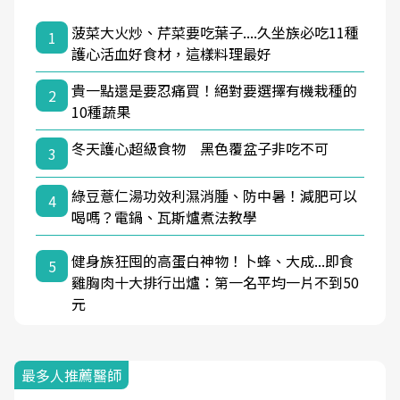
菠菜大火炒、芹菜要吃葉子....久坐族必吃11種
1
護心活血好食材，這樣料理最好
貴一點還是要忍痛買！絕對要選擇有機栽種的
2
10種蔬果
冬天護心超級食物 黑色覆盆子非吃不可
3
綠豆薏仁湯功效利濕消腫、防中暑！減肥可以
4
喝嗎？電鍋、瓦斯爐煮法教學
健身族狂囤的高蛋白神物！卜蜂、大成...即食
5
雞胸肉十大排行出爐：第一名平均一片不到50
元
最多人推薦醫師