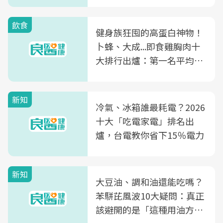
飲食
健身族狂囤的高蛋白神物！
卜蜂、大成...即食雞胸肉十
大排行出爐：第一名平均一
片不到50元
新知
冷氣、冰箱誰最耗電？2026
十大「吃電家電」排名出
爐，台電教你省下15％電力
新知
大豆油、調和油還能吃嗎？
苯駢芘風波10大疑問：真正
該避開的是「這種用油方