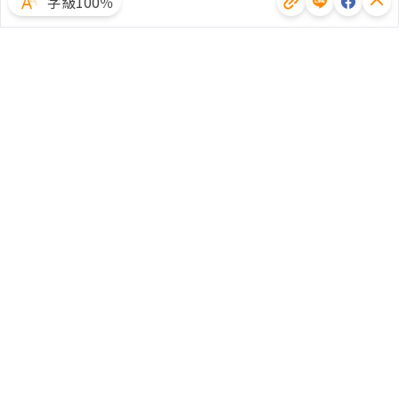
字級100％
體驗試用
廣告合作
文章授權