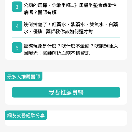
公廁的馬桶，你敢坐嗎...》馬桶坐墊會傳染性
3
病嗎？醫師有解
跌倒擦傷了！紅藥水、紫藥水、雙氧水、白藥
4
水、優碘...藥師教你該如何選才對
暈碳現象是什麼？吃什麼不暈碳？吃飽想睡原
5
因曝光：醫師解析血糖不穩警訊
最多人推薦醫師
我要推薦良醫
網友就醫經驗分享