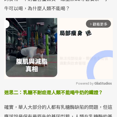
牛可以喝，為什麼人類不能喝？
觀看更多
arrow_forward_ios
Powered by 
GliaStudios
迷思二：乳糖不耐症是人類不能喝牛奶的鐵證？
Mute
確實，華人大部分的人都有乳糖酶缺陷的問題，但這
應該說是保有最原先的基因型態，人類在乳糖酶的基