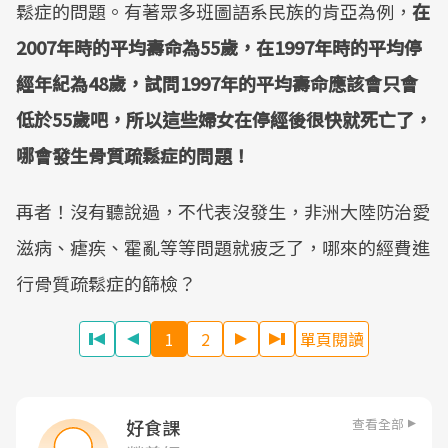
鬆症的問題。有著眾多班圖語系民族的肯亞為例，
在
2007
年時的平均壽命為
55
歲，在
1997
年時的平均停
經年紀為
48
歲，試問
1997
年的平均壽命應該會只會
低於
55
歲吧，所以這些婦女在停經後很快就死亡了，
哪會發生骨質疏鬆症的問題！
再者！沒有聽說過，不代表沒發生，非洲大陸防治愛
滋病、瘧疾、霍亂等等問題就疲乏了，哪來的經費進
行骨質疏鬆症的篩檢？
1
2
單頁閱讀
查看全部
好食課