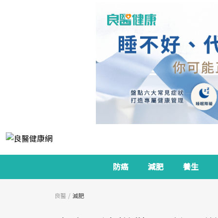
防癌
減肥
養生
良醫
減肥