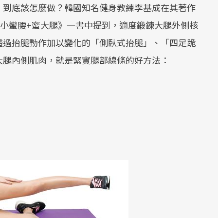
，到底該怎麼做？韓國知名健身教練李基成在其著作
感小蠻腰+蜜大腿》一書中提到，適度鍛鍊大腿外側核
透過抬腿動作加以變化的「側臥式抬腿」、「四足跪
大腿內側肌肉，就是緊實腿部線條的好方法：