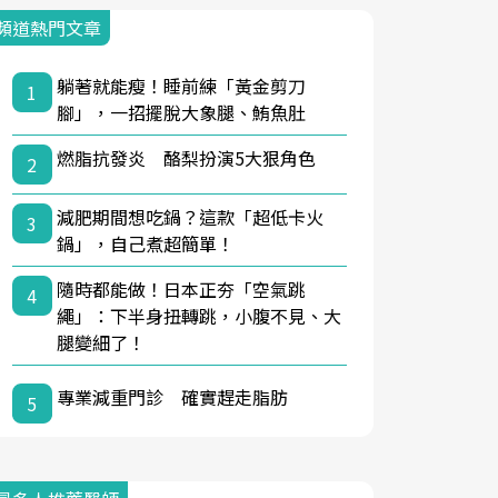
頻道熱門文章
躺著就能瘦！睡前練「黃金剪刀
1
腳」，一招擺脫大象腿、鮪魚肚
燃脂抗發炎 酪梨扮演5大狠角色
2
減肥期間想吃鍋？這款「超低卡火
3
鍋」，自己煮超簡單！
隨時都能做！日本正夯「空氣跳
4
繩」：下半身扭轉跳，小腹不見、大
腿變細了！
專業減重門診 確實趕走脂肪
5