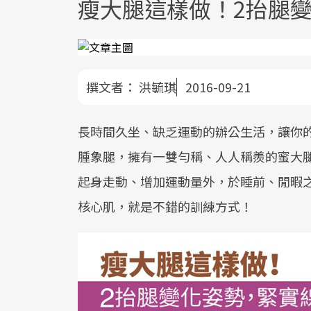
瘦大腿這樣做！2抬腿
撰文者：
洪毓琪
2016-09-21
長時間久坐、缺乏運動的辦公生活，讓你
腫象腿，擁有一雙勻稱、人人稱羨的蜜大
起身走動、增加運動量外，於睡前、閒暇
核心肌，就是不錯的訓練方式！