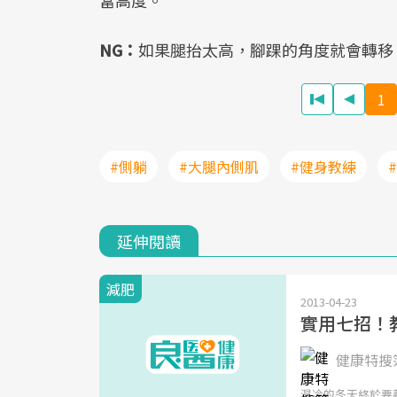
NG：
如果腿抬太高，腳踝的角度就會轉移
1
#側躺
#大腿內側肌
#健身教練
延伸閱讀
減肥
2013-04-23
實用七招！
健康特搜簿
濕冷的冬天終於要