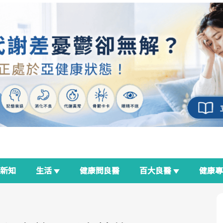
新知
生活
健康問良醫
百大良醫
健康
良醫生活祭
我與健康韌性的距離
荷爾蒙時光機