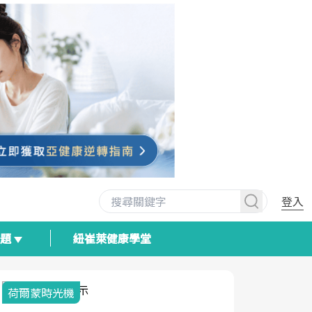
登入
專題
紐崔萊健康學堂
2025健檢服務大調查