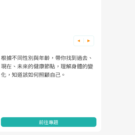
因應超高齡社會來臨，良醫健康網推動
「2025年健檢服務大調查」，以倡議健
康促進為目的，深耕健康篩檢之於台灣
民眾健康的關鍵角色，並透過問卷調
查、數據分析進行全年度報導。邀請您
一起成為台灣健康促進的推手之一！
前往專題