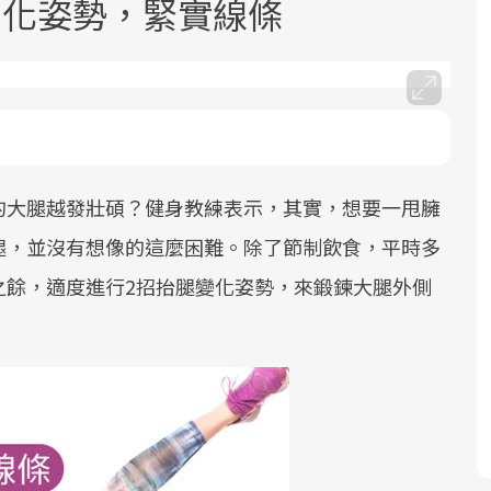
變化姿勢，緊實線條
的大腿越發壯碩？健身教練表示，其實，想要一甩臃
面對超高齡社會的浪潮，台灣正在快速
2025年，就到良醫生活祭體驗「一站式
良醫健康網從「換季的身體變化」出
根據不同性別與年齡，帶你找到過去、
邁向「健康照護」的新時代。隨著國家
健康新生活」，從講座、體驗到運動，
發，透過醫學觀點與日常感受的對話，
現在、未來的健康節點，理解身體的變
腿，並沒有想像的這麼困難。除了節制飲食，平時多
政策如「健康台灣推動委員會」與「長
全面啟動你的健康革命！
建立對亞健康的認知，進而引導實際的
化，知道該如何照顧自己。
之餘，適度進行2招抬腿變化姿勢，來鍛鍊大腿外側
照3.0」的推進，「預防醫學」已成全民
改善行動。
關注的核心議題。然而，健檢不只是醫
療院所的服務，更是民眾了解自身健康
狀況、啟動健康管理的重要起點。
前往專題
前往專題
前往專題
前往專題