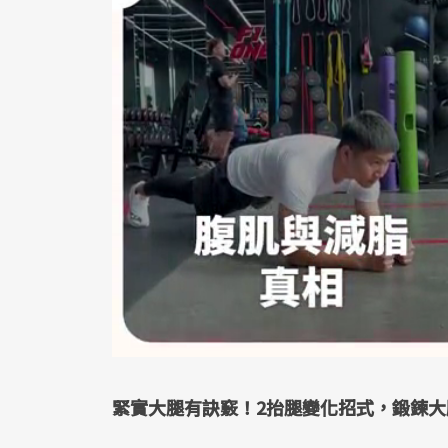
緊實大腿有訣竅！2抬腿變化招式，鍛鍊大