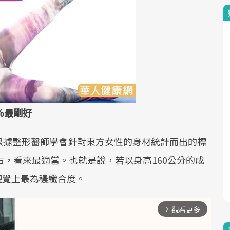
％最剛好
根據整形醫師學會針對東方女性的身材統計而出的標
右，看來最適當。也就是說，若以身高160公分的成
視覺上最為穠纖合度。
觀看更多
arrow_forward_ios