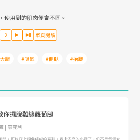
，使用到的肌肉便會不同。
2
單頁閱讀
#大腿
#吸氣
#側臥
#抬腿
教你擺脫難纏蘿蔔腿
 | 廖苑利
離開，可以穿上顏色繽紛的春鞋，露出漂亮的小腿了，但不是每個女