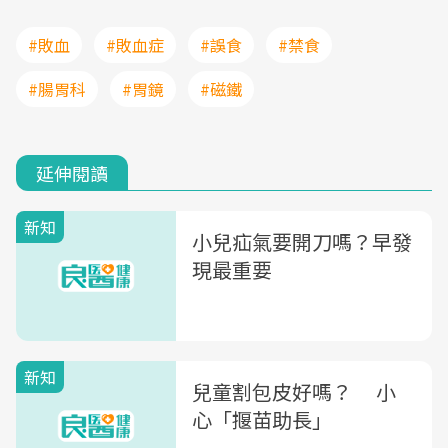
#敗血
#敗血症
#誤食
#禁食
#腸胃科
#胃鏡
#磁鐵
延伸閱讀
新知
小兒疝氣要開刀嗎？早發
現最重要
新知
兒童割包皮好嗎？ 小
心「揠苗助長」