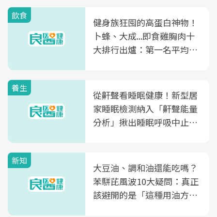
飲食
健身族狂囤的高蛋白神物！
卜蜂、大成...即食雞胸肉十
大排行出爐：第一名平均一
片不到50元
養生
從鼾聲看睡眠健康！新型居
家睡眠檢測納入「鼾聲能量
分析」揪出睡眠呼吸中止症
風險
新知
大豆油、調和油還能吃嗎？
苯駢芘風波10大疑問：真正
該避開的是「這種用油方
式」