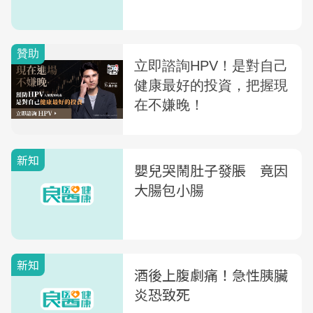
新知
嬰兒哭鬧肚子發脹 竟因
大腸包小腸
新知
酒後上腹劇痛！急性胰臟
炎恐致死