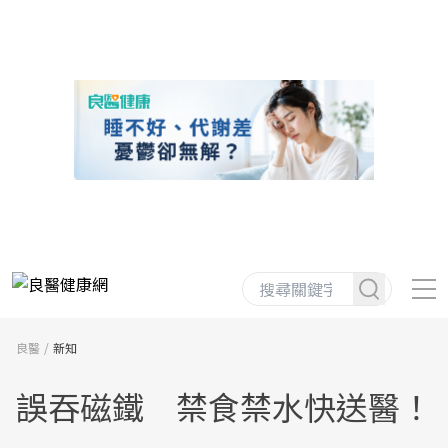
良醫
新知
誤吞磁鐵 禁食禁水快送醫！