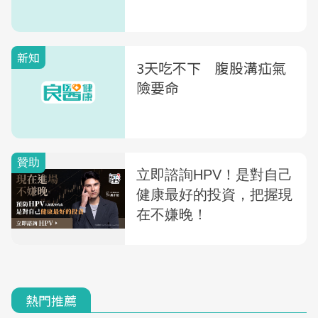
新知
3天吃不下 腹股溝疝氣
險要命
熱門推薦