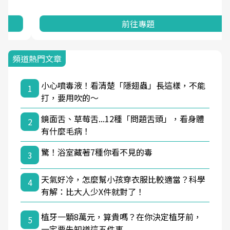
前往專題
頻道熱門文章
小心噴毒液！看清楚「隱翅蟲」長這樣，不能
1
打，要用吹的～
鏡面舌、草莓舌...12種「問題舌頭」，看身體
2
有什麼毛病！
驚！浴室藏著7種你看不見的毒
3
天氣好冷，怎麼幫小孩穿衣服比較適當？科學
4
有解：比大人少X件就對了！
植牙一顆8萬元，算貴嗎？在你決定植牙前，
5
一定要先知道這五件事