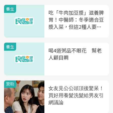
養生
吃「牛肉加豆漿」滋養脾
胃！中醫師：冬季適合豆
漿入菜，但這2種人要注
意
養生
喝4道粥品不眼花 幫老
人顧目睭