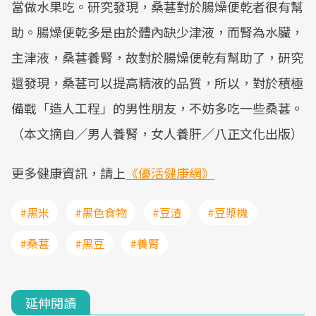
當做水果吃。研究發現，桑葚對於腸燥便乾者很有幫
助。腸燥便乾多是由於體內缺少津液，而腎為水臟，
主津液，桑葚養腎，故對於腸燥便乾有幫助了，研究
還發現，桑葚可以提高精液的品質，所以，對於積極
備戰「造人工程」的男性朋友，不妨多吃一些桑葚。
（本文摘自／男人養腎，女人養肝／八正文化出版）
更多健康資訊，請上
《優活健康網》
#黑米
#黑色食物
#豆渣
#豆漿機
#桑葚
#黑豆
#養腎
延伸閱讀