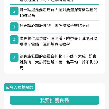
貴一點還是要忍痛買！絕對要選擇有機栽種的
2
10種蔬果
冬天護心超級食物 黑色覆盆子非吃不可
3
綠豆薏仁湯功效利濕消腫、防中暑！減肥可以
4
喝嗎？電鍋、瓦斯爐煮法教學
健身族狂囤的高蛋白神物！卜蜂、大成...即食
5
雞胸肉十大排行出爐：第一名平均一片不到50
元
最多人推薦醫師
我要推薦良醫