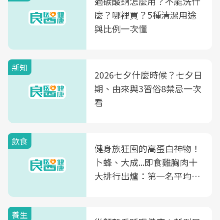
過碳酸鈉怎麼用？不能洗什
麼？哪裡買？5種清潔用途
與比例一次懂
新知
2026七夕什麼時候？七夕日
期、由來與3習俗8禁忌一次
看
飲食
健身族狂囤的高蛋白神物！
卜蜂、大成...即食雞胸肉十
大排行出爐：第一名平均一
片不到50元
養生