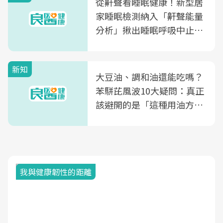
從鼾聲看睡眠健康！新型居
家睡眠檢測納入「鼾聲能量
分析」揪出睡眠呼吸中止症
風險
新知
大豆油、調和油還能吃嗎？
苯駢芘風波10大疑問：真正
該避開的是「這種用油方
式」
我與健康韌性的距離