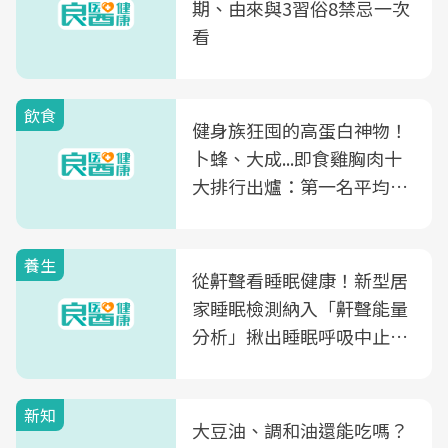
期、由來與3習俗8禁忌一次
看
飲食
健身族狂囤的高蛋白神物！
卜蜂、大成...即食雞胸肉十
大排行出爐：第一名平均一
片不到50元
養生
從鼾聲看睡眠健康！新型居
家睡眠檢測納入「鼾聲能量
分析」揪出睡眠呼吸中止症
風險
新知
大豆油、調和油還能吃嗎？