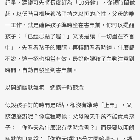
評量，建議可先將長度訂為「10分鐘」，從短時間做
起，以低階目標培養孩子持之以恆的心性，父母的唯
一工作，就是確保孩子準時坐在書桌前，你可以提醒
孩子：「已經○點了喔！」又或是讓「一切盡在不言
中」，先看看孩子的眼睛，再轉頭看看時鐘，什麼都
不說，這一招也相當有效，最好能讓孩子主動注意到
時間，自動自發坐到書桌前。
以開朗幽默氣氛 透露守時觀念
假設孩子訂的時間是8點，卻沒有準時「上桌」，又
該怎麼辦呢？像這種時候，父母隔天千萬不能責罵孩
子：「你昨天為什麼沒有準時念書？」而是要以開朗
幽默的口氣說：「你昨天8點15分才開始喔～」，讓