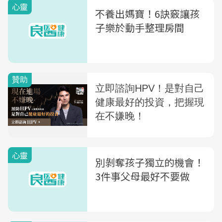
心靈
教養法」
不養出媽寶！6訣竅讓孩
子樂於動手整理房間
心靈
別剝奪孩子獨立的機會！
3件事父母最好不要做