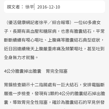
撰文者：
徐平
2016-12-10
（優活健康網記者徐平／綜合報導）一位60多歲女
子，長期有高血壓和糖尿病，也患有膽囊結石，平常
斷斷續續有噁心嘔吐、上腹痛等膽囊結石典型症狀，
近日因連續幾天上腹嚴重疼痛及頻繁嘔吐，甚至吐到
全身無力才就醫。
4公分膽囊掉出膽囊 胃完全阻塞
胃鏡檢查顯示十二指腸處有一巨大結石，安排電腦斷
層進一步檢查，發現有1顆約4公分的膽囊結石掉出膽
囊，導致胃完全性阻塞，確診為膽囊結石的罕見併發