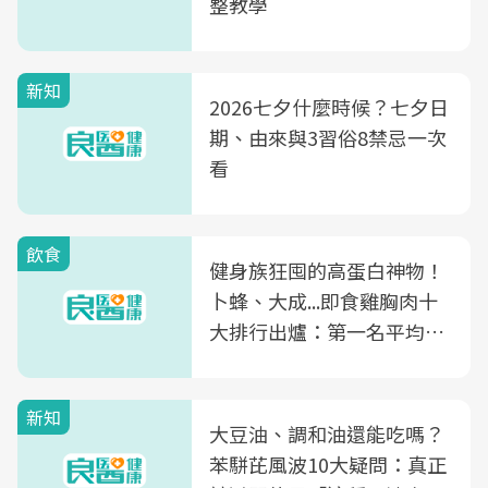
整教學
新知
2026七夕什麼時候？七夕日
期、由來與3習俗8禁忌一次
看
飲食
健身族狂囤的高蛋白神物！
卜蜂、大成...即食雞胸肉十
大排行出爐：第一名平均一
片不到50元
新知
大豆油、調和油還能吃嗎？
苯駢芘風波10大疑問：真正