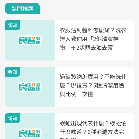
熱門推薦
新知
衣服沾到醬料怎麼辦？洗衣
達人教你用「2個清潔神
物」＋2步驟去油去漬
新知
過碳酸鈉怎麼用？不能洗什
麼？哪裡買？5種清潔用途
與比例一次懂
新知
蜈蚣出現代表什麼？蜈蚣怕
什麼味道？6種消滅方法完