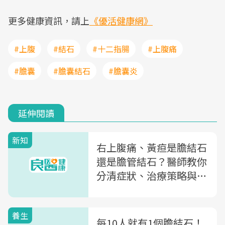
更多健康資訊，請上
《優活健康網》
#上腹
#結石
#十二指腸
#上腹痛
#膽囊
#膽囊結石
#膽囊炎
延伸閱讀
新知
右上腹痛、黃疸是膽結石
還是膽管結石？醫師教你
分清症狀、治療策略與手
術時機
養生
每10人就有1個膽結石！