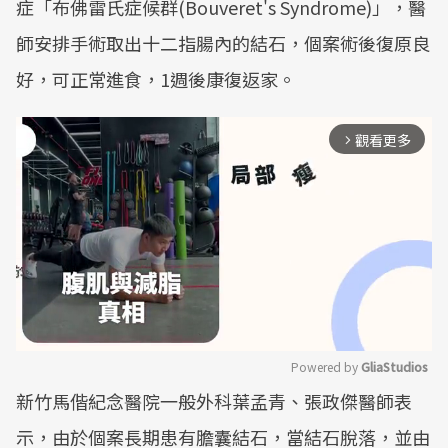
症「布佛雷氏症候群(Bouveret's Syndrome)」，醫
師安排手術取出十二指腸內的結石，個案術後復原良
好，可正常進食，1週後康復返家。
觀看更多
arrow_forward_ios
Powered by 
GliaStudios
新竹馬偕紀念醫院一般外科葉孟青、張政傑醫師表
Mute
示，由於個案長期患有膽囊結石，當結石脫落，並由