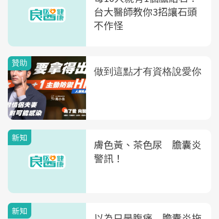
台大醫師教你3招讓石頭
不作怪
新知
膚色黃、茶色尿 膽囊炎
警訊！
新知
以為只是腹痛 膽囊炎拖