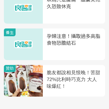
久恐致休克
養生
孕婦注意！攝取過多高脂
食物恐膽結石