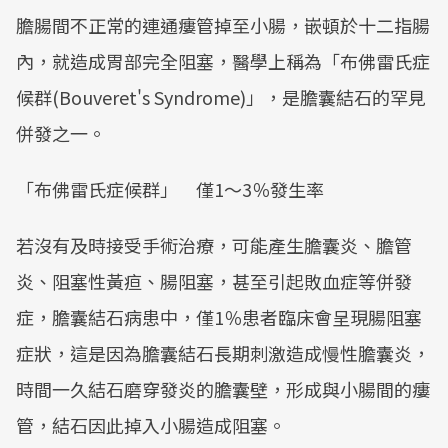
膽腸間不正常的連通瘻管掉至小腸，嵌頓於十二指腸
內，就造成胃部完全阻塞，醫學上稱為「布佛雷氏症
候群(Bouveret's Syndrome)」，是膽囊結石的罕見
併發之一。
「布佛雷氏症候群」 僅1～3％發生率
若沒有及時接受手術治療，可能產生膽囊炎、膽管
炎、阻塞性黃疸、腸阻塞，甚至引起敗血症等併發
症，膽囊結石病患中，僅1％患者臨床會呈現腸阻塞
症狀，這是因為膽囊結石長期刺激造成慢性膽囊炎，
時間一久結石磨穿發炎的膽囊壁，形成與小腸間的瘻
管，結石因此掉入小腸造成阻塞。