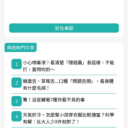
前往專題
頻道熱門文章
小心噴毒液！看清楚「隱翅蟲」長這樣，不能
1
打，要用吹的～
鏡面舌、草莓舌...12種「問題舌頭」，看身體
2
有什麼毛病！
驚！浴室藏著7種你看不見的毒
3
天氣好冷，怎麼幫小孩穿衣服比較適當？科學
4
有解：比大人少X件就對了！