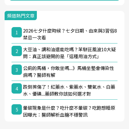
頻道熱門文章
2026七夕什麼時候？七夕日期、由來與3習俗8
1
禁忌一次看
大豆油、調和油還能吃嗎？苯駢芘風波10大疑
2
問：真正該避開的是「這種用油方式」
公廁的馬桶，你敢坐嗎...》馬桶坐墊會傳染性
3
病嗎？醫師有解
跌倒擦傷了！紅藥水、紫藥水、雙氧水、白藥
4
水、優碘...藥師教你該如何選才對
暈碳現象是什麼？吃什麼不暈碳？吃飽想睡原
5
因曝光：醫師解析血糖不穩警訊