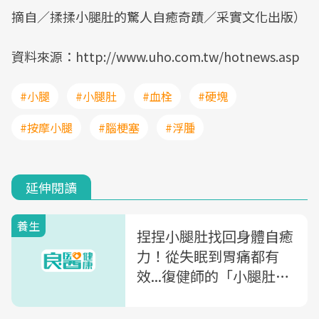
摘自／揉揉小腿肚的驚人自癒奇蹟／采實文化出版）
資料來源：http://www.uho.com.tw/hotnews.asp
#小腿
#小腿肚
#血栓
#硬塊
#按摩小腿
#腦梗塞
#浮腫
延伸閱讀
養生
捏捏小腿肚找回身體自癒
力！從失眠到胃痛都有
效...復健師的「小腿肚經
絡按摩術」