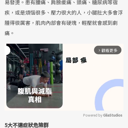
易發燙。患有腰痛、肩膀痠痛、頭痛、糖尿病等宿
疾，或是煩惱很多、壓力很大的人，小腿肚大多會浮
腫得很厲害，肌肉內部會有硬塊，輕壓就會感到劇
痛。
觀看更多
arrow_forward_ios
Powered by 
GliaStudios
5大不適症狀危險群
Mute