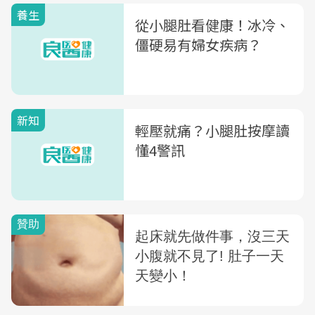
養生
從小腿肚看健康！冰冷、
僵硬易有婦女疾病？
新知
輕壓就痛？小腿肚按摩讀
懂4警訊