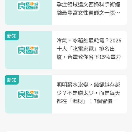
孕症領域達文西婦科手術經
驗最豐富女性醫師之一張永
玲領軍，打造全台首創「生
殖銀行概念形象館」，攜手
新知
光田醫院建構360度女性健
冷氣、冰箱誰最耗電？2026
康照護生態圈
十大「吃電家電」排名出
爐，台電教你省下15％電力
新知
明明薪水沒變，錢卻越存越
少？不是賺太少，而是每天
都在「漏財」！7個習慣一
次看