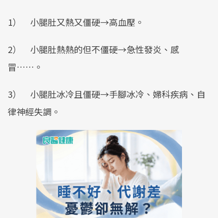
1） 小腿肚又熱又僵硬→高血壓。
2） 小腿肚熱熱的但不僵硬→急性發炎、感
冒……。
3） 小腿肚冰冷且僵硬→手腳冰冷、婦科疾病、自
律神經失調。