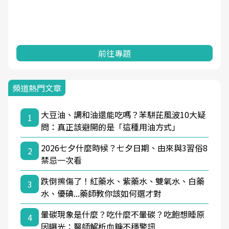
前往專題
頻道熱門文章
大豆油、調和油還能吃嗎？苯駢芘風波10大疑
1
問：真正該避開的是「這種用油方式」
2026七夕什麼時候？七夕日期、由來與3習俗8
2
禁忌一次看
跌倒擦傷了！紅藥水、紫藥水、雙氧水、白藥
3
水、優碘...藥師教你該如何選才對
暈碳現象是什麼？吃什麼不暈碳？吃飽想睡原
4
因曝光：醫師解析血糖不穩警訊