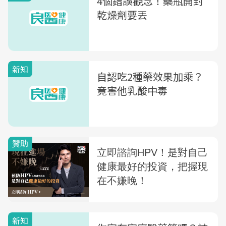
4個錯誤觀念！藥瓶開封
乾燥劑要丟
新知
自認吃2種藥效果加乘？
竟害他乳酸中毒
新知