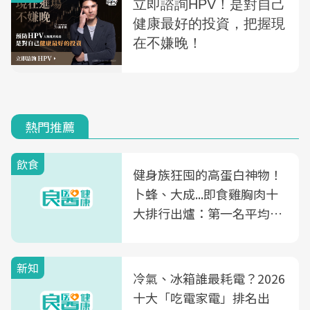
熱門推薦
飲食
健身族狂囤的高蛋白神物！
卜蜂、大成...即食雞胸肉十
大排行出爐：第一名平均一
片不到50元
新知
冷氣、冰箱誰最耗電？2026
十大「吃電家電」排名出