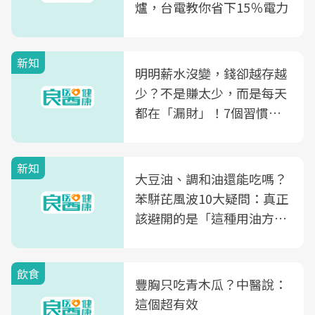
爐，台電教你省下15％電力
新知
明明薪水沒變，錢卻越存越
少？不是賺太少，而是每天
都在「漏財」！7個習慣一
次看
新知
大豆油、調和油還能吃嗎？
苯駢芘風波10大疑問：真正
該避開的是「這種用油方
式」
飲食
豐胸只吃青木瓜？中醫說：
這個超有效