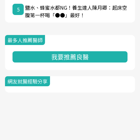
鹽水、蜂蜜水都NG！養生達人陳月卿：起床空
5
腹第一杯喝「●●」最好！
最多人推薦醫師
我要推薦良醫
網友就醫經驗分享