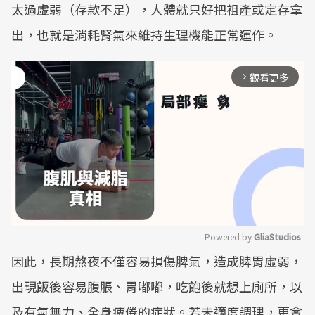
太過虛弱（存款不足），人體就只好把祖產或定存拿
出，也就是消耗腎氣來維持生理機能正常運作。
觀看更多
arrow_forward_ios
Powered by 
GliaStudios
因此，長期熬夜不僅容易損傷脾氣，造成脾胃虛弱，
Mute
出現飯後容易腹脹、胃嘟嘟，吃飽後就想上廁所，以
及有氣無力、全身疲倦的症狀。若未適度調理，更會