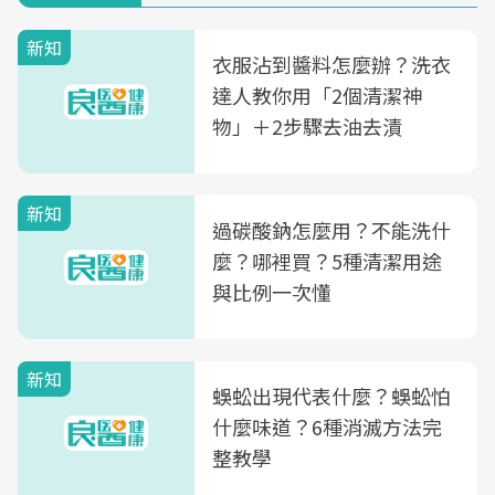
新知
衣服沾到醬料怎麼辦？洗衣
達人教你用「2個清潔神
物」＋2步驟去油去漬
新知
過碳酸鈉怎麼用？不能洗什
麼？哪裡買？5種清潔用途
與比例一次懂
新知
蜈蚣出現代表什麼？蜈蚣怕
什麼味道？6種消滅方法完
整教學