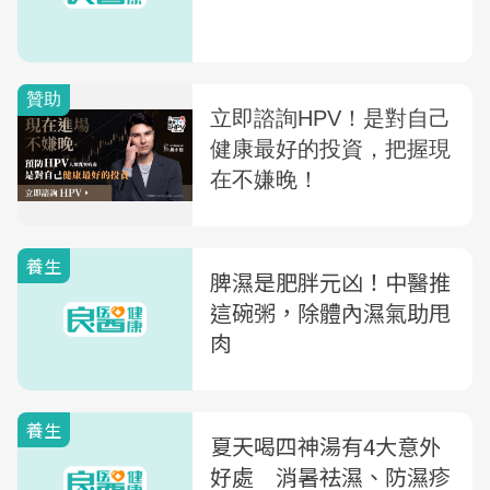
養生
脾濕是肥胖元凶！中醫推
這碗粥，除體內濕氣助甩
肉
養生
夏天喝四神湯有4大意外
好處 消暑祛濕、防濕疹