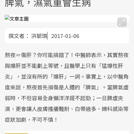
脾氣，濕氣重會生病
撰文者：
洪毓琪
2017-01-06
熬夜＝傷肝？你可能搞錯了！中醫師表示，其實熬夜
與爆肝並不能劃上等號，且醫學上只有「猛爆性肝
炎」，並沒有所的「爆肝」一詞。事實上，以中醫角
度來說，熬夜首先損傷是人體的「脾氣」。當脾氣虛
弱時，不但容易全身懶洋洋提不起勁；一旦脾虛夾
濕，更會讓人皮膚搔癢難耐、白帶過多、婦科感染等
症狀加劇，不可不慎！