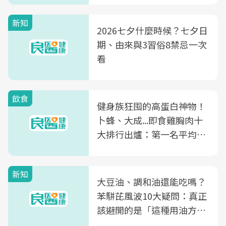
新知
2026七夕什麼時候？七夕日
期、由來與3習俗8禁忌一次
看
飲食
健身族狂囤的高蛋白神物！
卜蜂、大成...即食雞胸肉十
大排行出爐：第一名平均一
片不到50元
新知
大豆油、調和油還能吃嗎？
苯駢芘風波10大疑問：真正
該避開的是「這種用油方
式」