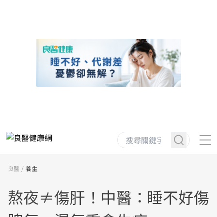
良醫
養生
熬夜≠傷肝！中醫：睡不好傷