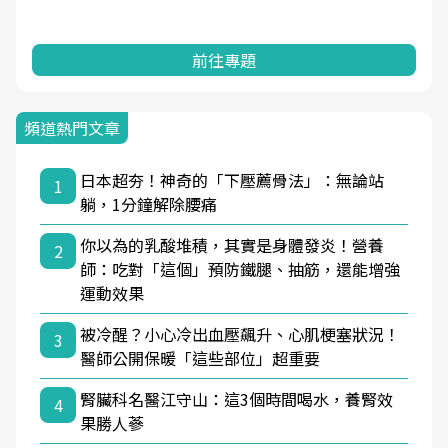
前往專題
頻道熱門文章
日本超夯！神奇的「下壓薦骨法」：無論站
1
躺，1分鐘解除腰痛
你以為的乳酸堆積，其實是身體發炎！營養
2
師：吃對「這個」預防鐵腿、抽筋，還能增強
運動效果
被冷醒？小心冷出血壓飆升、心肌梗塞狀況！
3
醫師公開保暖「這些部位」超重要
腎臟科名醫江守山：這3個時間喝水，養腎效
4
果勝人蔘