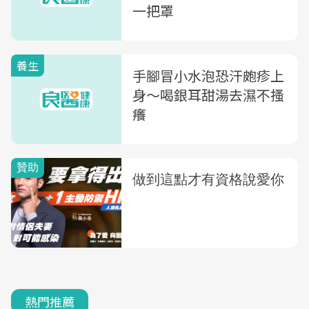
一把罩
養生
手腳冒小水泡恐汗皰疹上
身〜喝銀耳甜湯去濕不搔
癢
熱門推薦