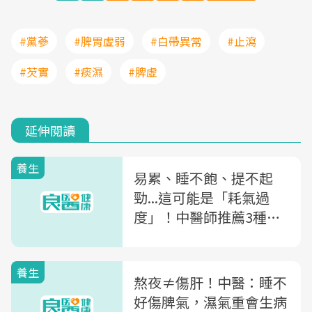
#黨蔘
#脾胃虛弱
#白帶異常
#止瀉
#芡實
#痰濕
#脾虛
延伸閱讀
養生
易累、睡不飽、提不起
勁...這可能是「耗氣過
度」！中醫師推薦3種
粥：利濕除痹、補氣養陰
養生
熬夜≠傷肝！中醫：睡不
好傷脾氣，濕氣重會生病