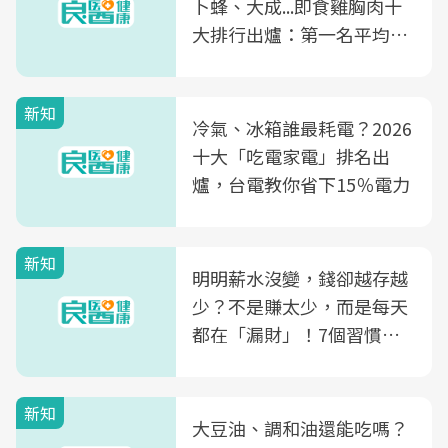
卜蜂、大成...即食雞胸肉十
大排行出爐：第一名平均一
片不到50元
新知
冷氣、冰箱誰最耗電？2026
十大「吃電家電」排名出
爐，台電教你省下15％電力
新知
明明薪水沒變，錢卻越存越
少？不是賺太少，而是每天
都在「漏財」！7個習慣一
次看
新知
大豆油、調和油還能吃嗎？