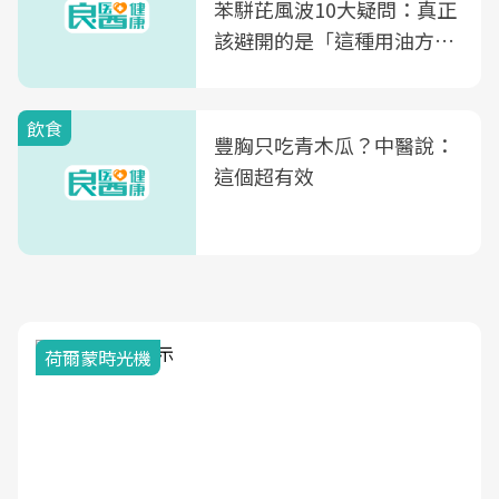
苯駢芘風波10大疑問：真正
該避開的是「這種用油方
式」
飲食
豐胸只吃青木瓜？中醫說：
這個超有效
荷爾蒙時光機