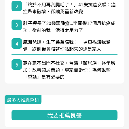
「終於不用再刮腿毛了！」41歲抗癌女模：癌
2
症帶來破壞，卻讓我重新改變
肚子裡長了20幾顆腫瘤...李開復17個月抗癌成
3
功：從前的我，活得太用力了
感謝爸媽，生了弟弟陪我！一場車禍讓我驚
4
覺：跌倒後會陪著你站起來的還是家人
窩在家不出門不社交，台灣「繭居族」逐年增
5
加！改善繭居問題，專家告訴你：為何說些
「重話」是有必要的
最多人推薦醫師
我要推薦良醫