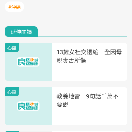
#沖繩
延伸閱讀
心靈
13歲女社交退縮 全因母
親毒舌所傷
心靈
教養地雷 9句話千萬不
要說