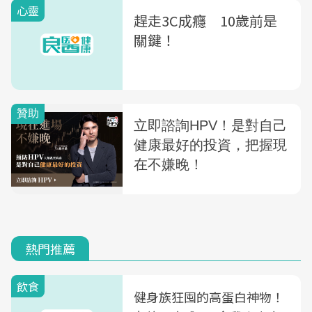
心靈
趕走3C成癮 10歲前是
關鍵！
熱門推薦
飲食
健身族狂囤的高蛋白神物！