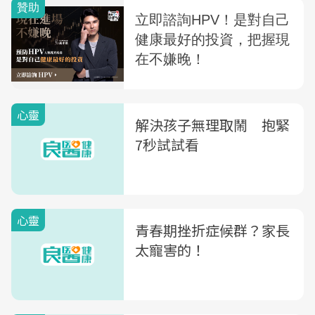
心靈
解決孩子無理取鬧 抱緊
7秒試試看
心靈
青春期挫折症候群？家長
太寵害的！