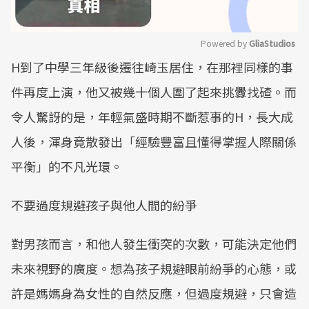
Powered by 
GliaStudios
H到了中學三年級後遷往崎玉居住，在那裡同樣的事
Mute
件再度上演，他又被幾十個人圍了起來挑釁找碴。而
令人驚訝的是，年輕氣盛時期不斷惹事的H，長大成
人後，渾身竟散發出「經驗豐富且懂得掌握人際關係
平衡」的不凡光環。
不要過度規避孩子與他人間的紛爭
對男孩而言，和他人發生衝突的次數，可能決定他們
未來視野的廣度。想為孩子規避眼前紛爭的心態，或
許是媽媽身為女性的自然反應，但過度規避，只會造