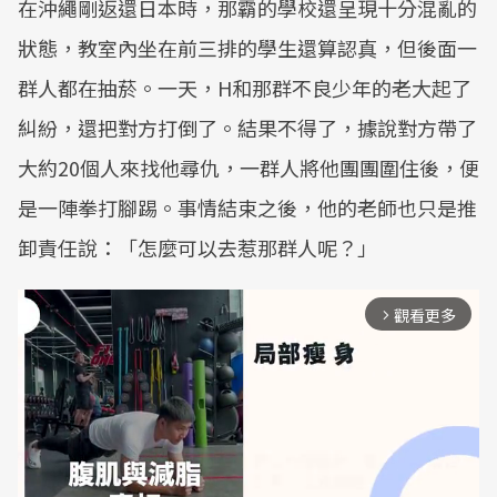
在沖繩剛返還日本時，那霸的學校還呈現十分混亂的
狀態，教室內坐在前三排的學生還算認真，但後面一
群人都在抽菸。一天，H和那群不良少年的老大起了
糾紛，還把對方打倒了。結果不得了，據說對方帶了
大約20個人來找他尋仇，一群人將他團團圍住後，便
是一陣拳打腳踢。事情結束之後，他的老師也只是推
卸責任說：「怎麼可以去惹那群人呢？」
觀看更多
arrow_forward_ios