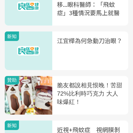
移...眼科醫師：「飛蚊
症」3種情況要馬上就醫
新知
江宜樺為何急動刀治眼？
新知
近視+飛蚊症 視網膜剝