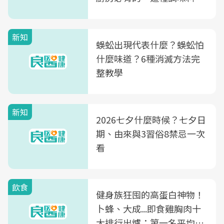
竟是蒼蠅剋星～
新知
蜈蚣出現代表什麼？蜈蚣怕
什麼味道？6種消滅方法完
整教學
新知
2026七夕什麼時候？七夕日
期、由來與3習俗8禁忌一次
看
飲食
健身族狂囤的高蛋白神物！
卜蜂、大成...即食雞胸肉十
大排行出爐：第一名平均一