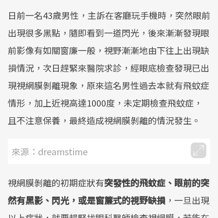
日前一名43歲男性，主訴在客廳玩手機時，突然眼前
出現很多黑點，隨即看到一道閃光，後來漸漸發現眼
前影像有如關窗廉一般，視野漸漸地由下往上出現缺
損情況，次日趕緊來醫院求診，經眼底檢查發現已出
現視網膜剝離現象，原來這名男性過去本就有飛蚊症
情形，加上近視高達1000度，未定期檢查飛蚊症，
且不注意保養，最終造成視網膜剝離的情況發生。
來源：dreamstime
視網膜剝離的初期症狀有
突發性的飛蚊症、眼前的突
然有黑影、閃光，或是窗簾式的視野缺損
，一旦出現
以上症狀，就要趕緊找眼科醫師檢查視網膜，若能在