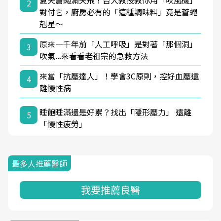
夏天蒼蠅滿天飛！台大教授教你用「吹風機」
2
對付它，廚房必有的「這種調味料」竟是蒼蠅
剋星～
原來一千年前「人工呼吸」是對著「那個洞」
3
吹氣...來看看老祖宗的急救方法
來當「抗壓達人」！學會3C原則，控好血壓遠
4
離慢性病
睡飽睡滿還是好累？找出「隱形壓力」 遠離
5
「慢性疲勞」
最多人推薦醫師
我要推薦良醫