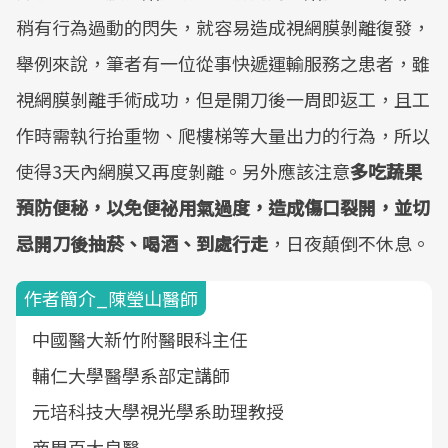
稍有行為過動的閃失，就容易造成視網膜剝離復發，
舉例來說，筆者有一位從事快遞運輸服務之患者，雖
視網膜剝離手術成功，但是開刀後一周即返工，且工
作時需執行抬重物、爬樓梯等大量出力的行為，所以
使得3天內網膜又再度剝離。另外應該注意
多吃蔬果
預防便秘，以免便祕用氣過度，造成傷口裂開，並切
忌開刀後抽菸、喝酒、到處行走
，日夜顛倒不休息。
作者簡介_陳瑩山醫師
中國醫大新竹附醫眼科主任
輔仁大學醫學系部定講師
元培科技大學視光學系助理教授
商周百大良醫