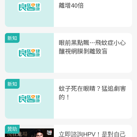
離增40倍
新知
眼前黑點飄…飛蚊症小心
釀視網膜剝離致盲
新知
蚊子死在眼睛？猛追劇害
的！