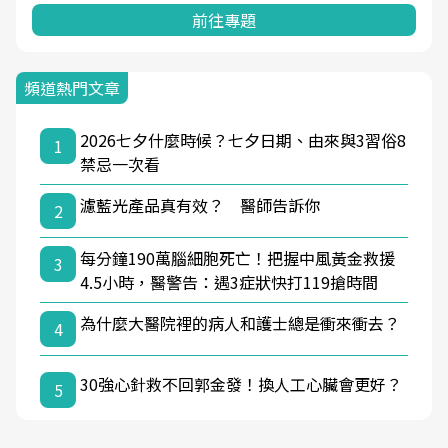
前往專題
頻道熱門文章
2026七夕什麼時候？七夕日期、由來與3習俗8
1
禁忌一次看
濾藍光產品真有效？ 醫師告訴你
2
每分鐘190萬腦細胞死亡！把握中風黃金救援
3
4.5小時，醫警告：遇3症狀快打119搶時間
為什麼大醫院裡的病人和護士總是衝來衝去？
4
30強心針救不回郭金發！換人工心臟會更好？
5