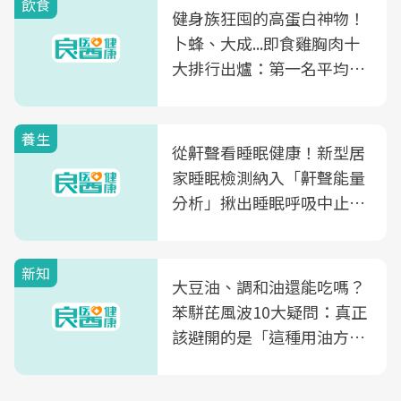
飲食
健身族狂囤的高蛋白神物！
卜蜂、大成...即食雞胸肉十
大排行出爐：第一名平均一
片不到50元
養生
從鼾聲看睡眠健康！新型居
家睡眠檢測納入「鼾聲能量
分析」揪出睡眠呼吸中止症
風險
新知
大豆油、調和油還能吃嗎？
苯駢芘風波10大疑問：真正
該避開的是「這種用油方
式」