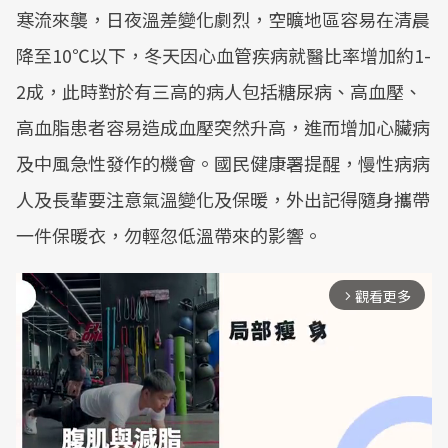
寒流來襲，日夜溫差變化劇烈，空曠地區容易在清晨
降至10℃以下，冬天因心血管疾病就醫比率增加約1-
2成，此時對於有三高的病人包括糖尿病、高血壓、
高血脂患者容易造成血壓突然升高，進而增加心臟病
及中風急性發作的機會。國民健康署提醒，慢性病病
人及長輩要注意氣溫變化及保暖，外出記得隨身攜帶
一件保暖衣，勿輕忽低溫帶來的影響。
觀看更多
arrow_forward_ios