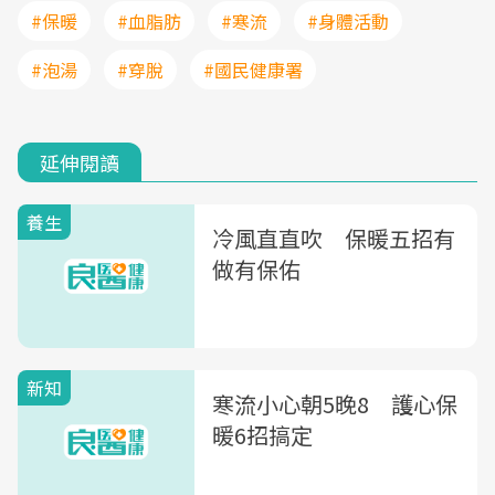
#保暖
#血脂肪
#寒流
#身體活動
#泡湯
#穿脫
#國民健康署
延伸閱讀
養生
冷風直直吹 保暖五招有
做有保佑
新知
寒流小心朝5晚8 護心保
暖6招搞定