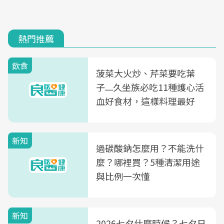
熱門推薦
飲食
菠菜大火炒、芹菜要吃葉
子....久坐族必吃11種護心活
血好食材，這樣料理最好
新知
過碳酸鈉怎麼用？不能洗什
麼？哪裡買？5種清潔用途
與比例一次懂
新知
2026七夕什麼時候？七夕日