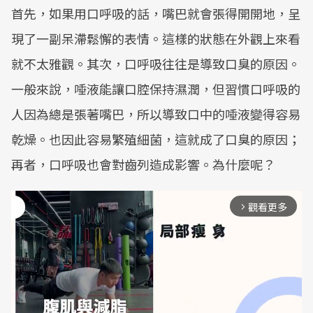
首先，如果用口呼吸的話，嘴巴就會張得開開地，呈
現了一副呆滯鬆懈的表情。這樣的狀態在外觀上來看
就不太雅觀。其次，口呼吸往往是導致口臭的原因。
一般來說，唾液能讓口腔保持濕潤，但習慣口呼吸的
人因為總是張著嘴巴，所以導致口中的唾液變得容易
乾燥。也因此容易繁殖細菌，這就成了口臭的原因；
再者，口呼吸也會對齒列造成影響。為什麼呢？
觀看更多
arrow_forward_ios