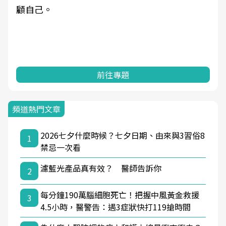
顧自己。
前往專題
頻道熱門文章
2026七夕什麼時候？七夕日期、由來與3習俗8
1
禁忌一次看
濾藍光產品真有效？ 醫師告訴你
2
每分鐘190萬腦細胞死亡！把握中風黃金救援
3
4.5小時，醫警告：遇3症狀快打119搶時間