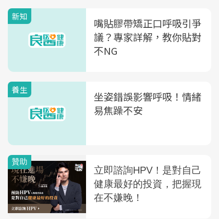
新知
嘴貼膠帶矯正口呼吸引爭
議？專家詳解，教你貼對
不NG
養生
坐姿錯誤影響呼吸！情緒
易焦躁不安