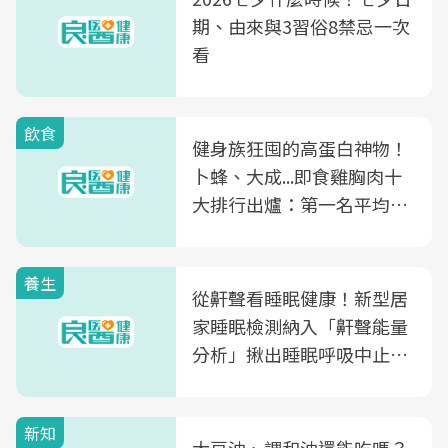
期、由來與3習俗8禁忌一次
看
飲食
健身族狂囤的高蛋白神物！
卜蜂、大成...即食雞胸肉十
大排行出爐：第一名平均一
片不到50元
養生
從鼾聲看睡眠健康！新型居
家睡眠檢測納入「鼾聲能量
分析」揪出睡眠呼吸中止症
風險
新知