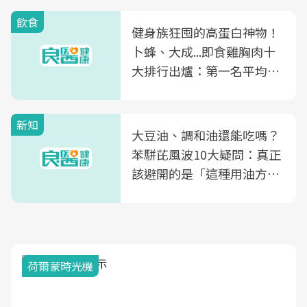
飲食
健身族狂囤的高蛋白神物！
卜蜂、大成...即食雞胸肉十
大排行出爐：第一名平均一
片不到50元
新知
大豆油、調和油還能吃嗎？
苯駢芘風波10大疑問：真正
該避開的是「這種用油方
式」
荷爾蒙時光機