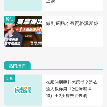
上身
熱門推薦
新知
衣服沾到醬料怎麼辦？洗衣
達人教你用「2個清潔神
物」＋2步驟去油去漬