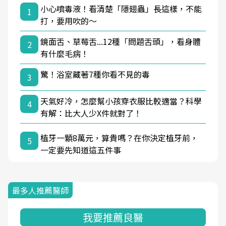
小心噴毒液！看清楚「隱翅蟲」長這樣，不能
1
打，要用吹的～
鏡面舌、草莓舌...12種「問題舌頭」，看身體
2
有什麼毛病！
驚！浴室藏著7種你看不見的毒
3
天氣好冷，怎麼幫小孩穿衣服比較適當？科學
4
有解：比大人少X件就對了！
植牙一顆8萬元，算貴嗎？在你決定植牙前，
5
一定要先知道這五件事
最多人推薦醫師
我要推薦良醫