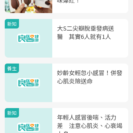
新知
大S二尖瓣脫垂發病送
醫 其實6人就有1人
養生
妙齡女輕忽小感冒！併發
心肌炎險送命
新知
年輕人感冒後喘、活力
差 注意心肌炎、心衰竭