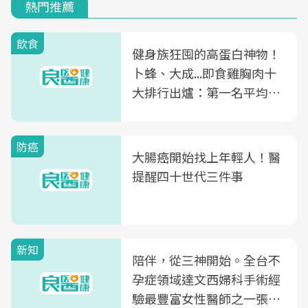
熱門推薦
飲食
健身族狂囤的高蛋白神物！
卜蜂、大成...即食雞胸肉十
大排行出爐：第一名平均一
片不到50元
防癌
大腸癌開始找上年輕人！醫
提醒四十世代三件事
新知
陪伴，從三神開始。全台不
孕症領域達文西婦科手術經
驗最豐富女性醫師之一張永