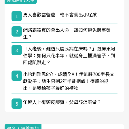
男人喜歡當爸爸 較不會養出小屁孩
1
網路霸凌真的會出人命 該如何避免憾事發
2
生？
「人老後，難道只能臥病在床嗎？」跟屏東阿
3
伯學：如何只花半年，就從身上插滿管子，到
四處趴趴走？
小哈利雅思8分、成績全A！伊能靜700字長文
4
獻愛子：餘生只剩2年半能相處！得體的退
出，是我給孩子最好的禮物
年輕人上街頭反服貿，父母該怎麼做？
5
最多人推薦醫師