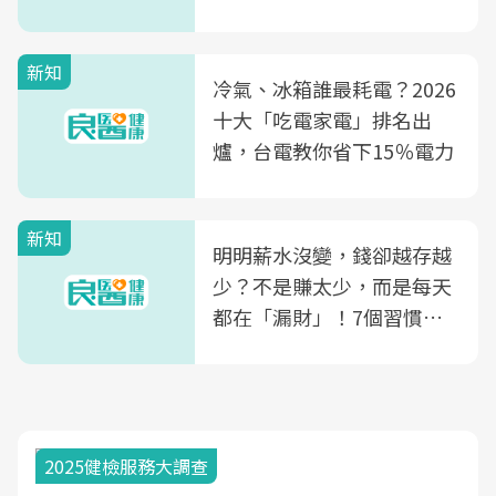
玲領軍，打造全台首創「生
殖銀行概念形象館」，攜手
新知
光田醫院建構360度女性健
冷氣、冰箱誰最耗電？2026
康照護生態圈
十大「吃電家電」排名出
爐，台電教你省下15％電力
新知
明明薪水沒變，錢卻越存越
少？不是賺太少，而是每天
都在「漏財」！7個習慣一
次看
2025健檢服務大調查