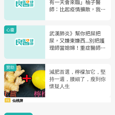
有一天會來臨」柚子醫
師：比起疫情擴散，我們
更應該害怕這四件事
心靈
武漢肺炎》幫你把屎把
尿，又嫌東嫌西...別把護
理師當媳婦！重症醫師
訴：醫師只出一張嘴，我
都靠她們幫忙