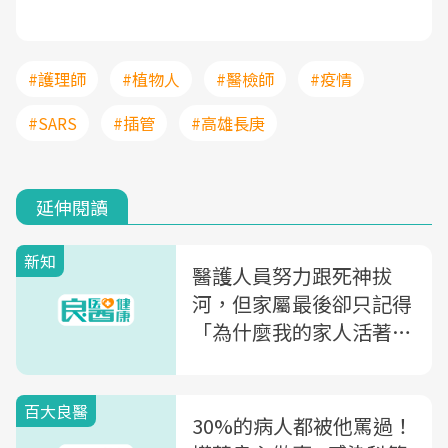
#護理師
#植物人
#醫檢師
#疫情
#SARS
#插管
#高雄長庚
延伸閱讀
新知
醫護人員努力跟死神拔
河，但家屬最後卻只記得
「為什麼我的家人活著進
醫院，卻死著出來？」
百大良醫
30%的病人都被他罵過！