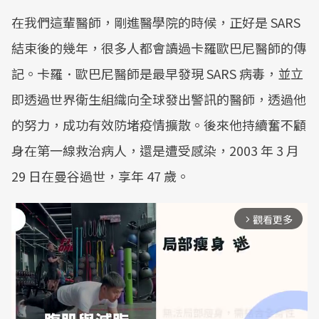
在我們這輩醫師，剛進醫學院的時候，正好是 SARS
結束後的幾年，很多人都會讀過卡羅歐巴尼醫師的傳
記。卡羅．歐巴尼醫師是最早發現 SARS 病毒，並立
即透過世界衛生組織向全球發出警訊的醫師，透過他
的努力，成功有效防堵疫情擴散。後來他持續奮不顧
身在第一線救治病人，還是遭受感染，2003 年 3 月
29 日在曼谷過世，享年 47 歲。
觀看更多
arrow_forward_ios