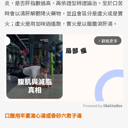
炎，是否肝指數過高，再依證型辨證論治。至於口苦
時會以清肝解鬱降火藥物，並且會區分是虛火或是實
火；虛火是用加味逍遙散，實火是以龍膽瀉肝湯。
觀看更多
arrow_forward_ios
Powered by 
GliaStudios
口酸用半夏瀉心湯或香砂六君子湯
Mute