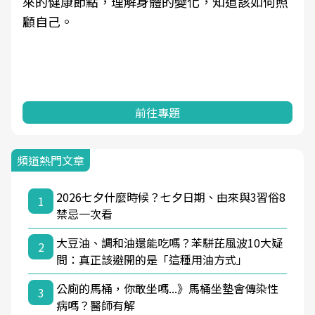
來的健康節點，理解身體的變化，知道該如何照
顧自己。
前往專題
頻道熱門文章
2026七夕什麼時候？七夕日期、由來與3習俗8
1
禁忌一次看
大豆油、調和油還能吃嗎？苯駢芘風波10大疑
2
問：真正該避開的是「這種用油方式」
公廁的馬桶，你敢坐嗎...》馬桶坐墊會傳染性
3
病嗎？醫師有解