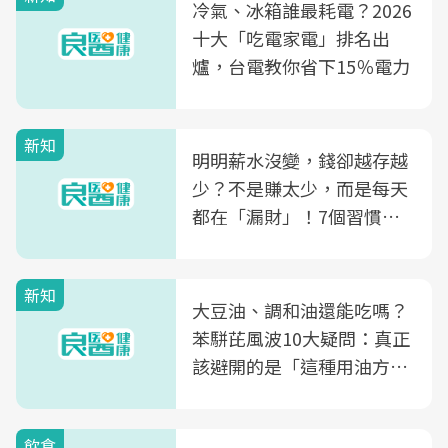
冷氣、冰箱誰最耗電？2026
十大「吃電家電」排名出
爐，台電教你省下15％電力
新知
明明薪水沒變，錢卻越存越
少？不是賺太少，而是每天
都在「漏財」！7個習慣一
次看
新知
大豆油、調和油還能吃嗎？
苯駢芘風波10大疑問：真正
該避開的是「這種用油方
式」
飲食