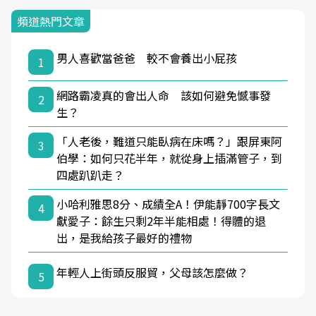
頻道熱門文章
男人喜歡當爸爸 較不會養出小屁孩
1
網路霸凌真的會出人命 該如何避免憾事發
2
生？
「人老後，難道只能臥病在床嗎？」跟屏東阿
3
伯學：如何只花半年，就從身上插滿管子，到
四處趴趴走？
小哈利雅思8分、成績全A！伊能靜700字長文
4
獻愛子：餘生只剩2年半能相處！得體的退
出，是我給孩子最好的禮物
年輕人上街頭反服貿，父母該怎麼做？
5