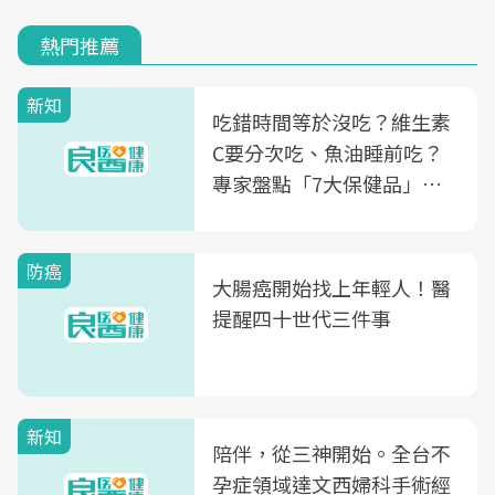
熱門推薦
新知
吃錯時間等於沒吃？維生素
C要分次吃、魚油睡前吃？
專家盤點「7大保健品」的
正確吃法，你能答對幾個
防癌
大腸癌開始找上年輕人！醫
提醒四十世代三件事
新知
陪伴，從三神開始。全台不
孕症領域達文西婦科手術經