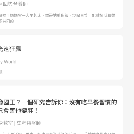
 林世航 營養師
餐嗎？媽媽會一大早起床，煮碗地瓜稀飯，炒點青菜，配點醃瓜和麵
候共同的
像國王？一個研究告訴你：沒有吃早餐習慣的
只會害他變胖！
教室 | 史考特醫師