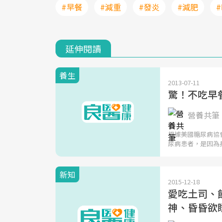
#早餐
#減重
#發炎
#減肥
延伸閱讀
養生
2013-07-11
驚！不吃早
營養共筆 |
根據美國糖尿病協
尿病患者，是因為
新知
2015-12-18
愛吃土司、
神、昏昏欲