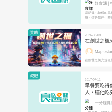
好食課 |
還記得小時候的早
筋，這是我們小時
減肥
2017-04-11
早餐要吃得
人，逼他吃
一分鐘健身