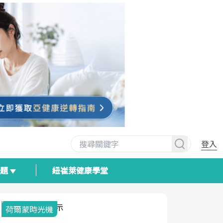
登入
專題
紐崔萊健康學堂
荷爾蒙時光機
2025健檢