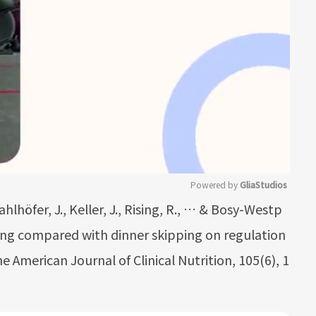
Powered by 
GliaStudios
höfer, J., Keller, J., Rising, R., … & Bosy-Westp
Mute
pping compared with dinner skipping on regulation
e American Journal of Clinical Nutrition, 105(6), 1