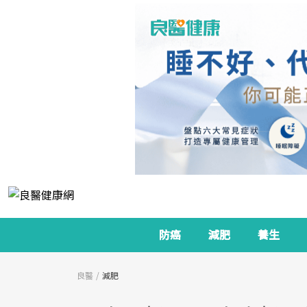
防癌
減肥
養生
良醫
減肥