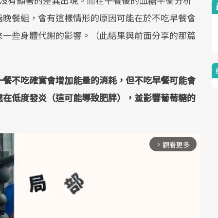
組並沒有顯著的差異出現。而在午餐後的血糖平衡分析
過晚餐組，會有這樣情形的原因可能在於不吃早餐會
來一些身體代謝的影響。（此結果與前面分享的那篇
一餐不吃確實會增加能量的消耗，但不吃早餐可能會
處在低度發炎（這可能導致肥胖），並影響葡萄糖的
觀看更多
arrow_forward_ios