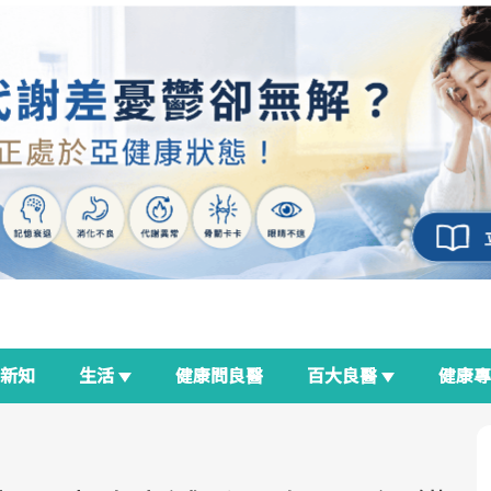
新知
生活
健康問良醫
百大良醫
健康
良醫生活祭
我與健康韌性的距離