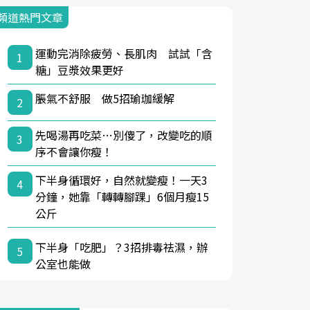
頻道熱門文章
運動完消除疲勞、長肌肉 試試「含
1
糖」豆漿效果更好
脹氣不舒服 做5招瑜珈緩解
2
先喝湯再吃菜…別傻了，改變吃的順
3
序不會讓你瘦！
下半身循環好，自然就變瘦！一天3
4
分鐘，她靠「轉轉腳踝」6個月瘦15
公斤
下半身「吃肥」？3招排毒祛濕，辦
5
公室也能做