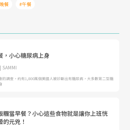
#晚餐
#午餐
餐，小心糖尿病上身
 SAMMI
會的調查，約有1,800萬個美國人被診斷出有糖尿病，大多數第二型糖
身
飯糰當早餐？小心這些食物就是讓你上班恍
睡的元兇！