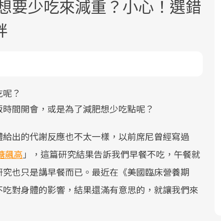
，想要少吃來減重？小心！選錯
胖
吃呢？
面對超高齡社會的浪潮，台灣正在快速
2025年，就到良醫生活祭體驗「一站式
良醫健康網從「換季的身體變化」出
邁向「健康照護」的新時代。隨著國家
健康新生活」，從講座、體驗到運動，
發，透過醫學觀點與日常感受的對話，
飯時間開會，或是為了減肥想少吃點呢？
政策如「健康台灣推動委員會」與「長
全面啟動你的健康革命！
建立對亞健康的認知，進而引導實際的
照3.0」的推進，「預防醫學」已成全民
改善行動。
體給出的代謝反應也不太一樣，以前席尼曾經寫過
關注的核心議題。然而，健檢不只是醫
糖飆高
」，這篇研究結果告訴我們早餐不吃，午餐就
療院所的服務，更是民眾了解自身健康
研究也只是講早餐而已。最近在《美國臨床營養期
狀況、啟動健康管理的重要起點。
不吃對身體的影響，結果還滿有意思的，就讓我們來
前往專題
前往專題
前往專題