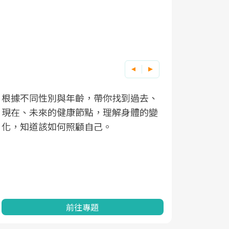
根據不同性別與年齡，帶你找到過去、
因應超高齡
現在、未來的健康節點，理解身體的變
「2025
化，知道該如何照顧自己。
康促進為目
民眾健康的
查、數據分
一起成為台
前往專題