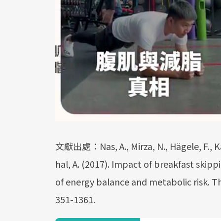
文獻出處：Nas, A., Mirza, N., Hägele, F., Kahl
hal, A. (2017). Impact of breakfast ski
of energy balance and metabolic risk. Th
351-1361.