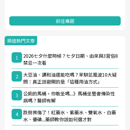
前往專題
頻道熱門文章
2026七夕什麼時候？七夕日期、由來與3習俗8
1
禁忌一次看
大豆油、調和油還能吃嗎？苯駢芘風波10大疑
2
問：真正該避開的是「這種用油方式」
公廁的馬桶，你敢坐嗎...》馬桶坐墊會傳染性
3
病嗎？醫師有解
跌倒擦傷了！紅藥水、紫藥水、雙氧水、白藥
4
水、優碘...藥師教你該如何選才對