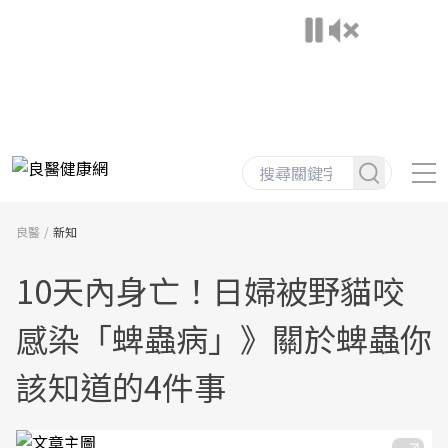
良醫
新知
10天內身亡！日婦被野貓咬
感染「蜱蟲病」》關於蜱蟲你
該知道的4件事