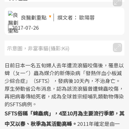
良醫劃重點
撰文者：
歐陽蓉
2017-07-26
示意圖，非當事貓(攝影:Kii)
日前日本一名五旬婦人去年遭流浪貓咬傷後，罹患以
蜱（ㄆ一ˊ）蟲為媒介的新傳染病「發熱伴血小板減
少綜合症」（SFTS），發病後10天內，不治身亡。
厚生勞動省公布消息，認為該流浪貓曾遭蜱蟲咬傷，
再把病毒傳給死者，成為全球首宗經哺乳類動物傳染
的SFTS病例。
SFTS俗稱「蜱蟲病」，4至10月為主要流行季節，其
中又以春、秋季為其活動高峰。
2011年確定是由一