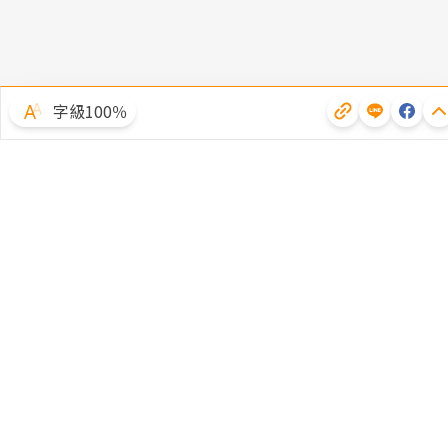
字級100％
體驗試用
廣告合作
文章授權
隱私權聲明
常見問題
客服中心
客戶服務專線：(02)2510-8888｜傳真：(02)2503-6989
服務時間：週一至週五09:00~12:00/13:30~18:00 (例假日除外)