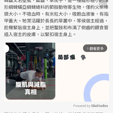
蜱蟲又名壁虱、扁蝨、草爬子，是一種體形極小的蛛
形綱蜱蟎亞綱蜱總科的節肢動物寄生物，僅約火柴棒
頭大小。不吸血時，有米粒大小，吸飽血液後，有指
甲蓋大。牠常活躍於長長的草叢中，等候宿主經過，
趁機緊貼宿主身上，並把螯肢和布滿了倒齒的餵食管
插入宿主的皮膚，以緊扣宿主身上。
觀看更多
arrow_forward_ios
Powered by 
GliaStudios