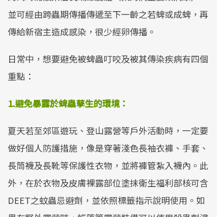
並可經由跨蟲期傳播傳遞至下一齡之若蜱或成蜱，再
傳給新宿主造成感染，很少經卵傳播。
日常中，想要避免被蜱蟲叮咬及被其傳染疾病有四個
重點：
1.避免暴露於蜱蟲孳生的環境：
夏天若至郊區遊玩、登山露營等戶外活動時，一定要
做好個人防護措施，像是穿著淺色長袖衣褲、手套、
長筒襪及長靴等保護性衣物，並將褲管紮入襪內。此
外，在於衣物及皮膚裸露部位塗抹衛生福利部核可含
DEET之蚊蟲忌避劑，並依照標籤指示說明使用。如