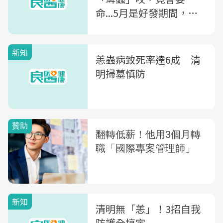
命...5月是好發期間，專
家：做4件事預防
新知
恙蟲病致死率達6成 清
明掃墓慎防
新知
清明無「恙」！3招自我
防護全搞定