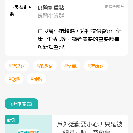
查看全部
良醫劃重點
良醫小編群
由良醫小編精選，這裡提供醫療
健
、
康
生活...等，讀者需要的重要時事
、
與新知整理
。
#傳染病
#萊姆病
#壁虱
#蜱蟲病
#Q熱
#硬蜱
延伸閱讀
新知
戶外活動要小心！只是被
「蜱蟲」咬，竟會要