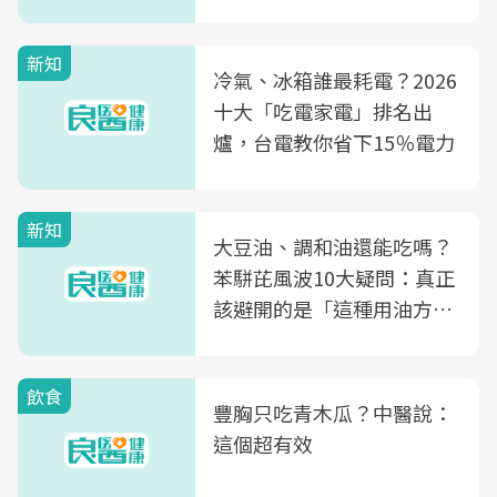
片不到50元
新知
冷氣、冰箱誰最耗電？2026
十大「吃電家電」排名出
爐，台電教你省下15％電力
新知
大豆油、調和油還能吃嗎？
苯駢芘風波10大疑問：真正
該避開的是「這種用油方
式」
飲食
豐胸只吃青木瓜？中醫說：
這個超有效