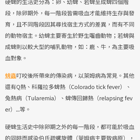
硬蜱的生活史分為：卵、幼蜱、若蜱至成蜱四個階
Mute
段，除卵期外，每一階段皆需吸血才能維持生存與發
育，且不同階段因其尋找宿主方式的差異，而有不同
的動物宿主。幼蜱主要寄生於野生囓齒動物；若蜱與
成蜱則以較大型的哺乳動物，如：鹿、牛，為主要吸
血對象。
蜱蟲
叮咬後所帶來的傳染病，以萊姆病為常見。其他
還有Q熱、科羅拉多蜱熱（Colorado tick fever）、
兔熱病（Tularemia）、蜱傳回歸熱（relapsing fev
er）...等。
硬蜱生活史中除卵期之外的每一階段，都可能於吸血
的同時而感染伯氏疏螺旋體（萊姆病主要致病原），