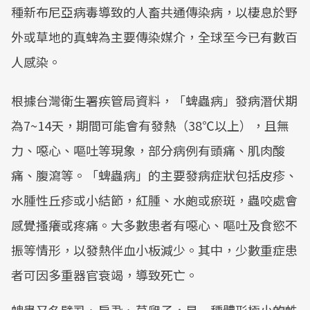
種新布尼亞病毒導致的人畜共通傳染病，以棲息於野
外或草地的真蜱為主要傳染媒介，全球至今已有數百
人感染。
根據台灣衛生署疾管局資料，「蜱蟲病」發病潛伏期
為7~14天，期間可能會有發熱（38℃以上），且無
力、噁心、嘔吐等現象，部分病例有頭痛、肌肉酸
痛、腹瀉等。「蜱蟲病」的主要發病症狀包括皮疹、
水腫性丘疹或小結節，紅腫、水皰或瘀斑，蟲咬處會
感覺搔癢或疼痛。大多數患者有噁心、嘔吐及食慾不
振等情形，以發熱伴血小板減少。其中，少數重症患
者可因多重器官衰竭，導致死亡。