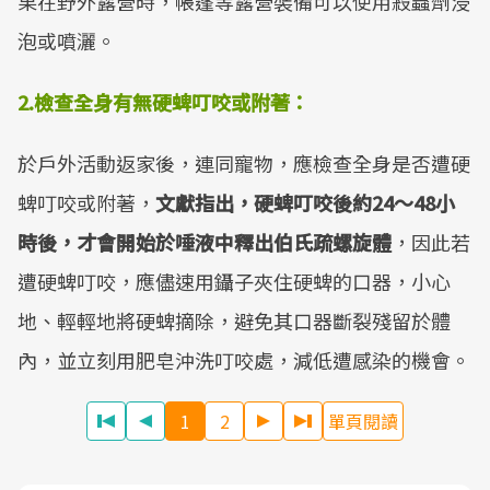
果在野外露營時，帳篷等露營裝備可以使用殺蟲劑浸
泡或噴灑。
2.檢查全身有無硬蜱叮咬或附著：
於戶外活動返家後，連同寵物，應檢查全身是否遭硬
蜱叮咬或附著，
文獻指出，硬蜱叮咬後約24～48小
時後，才會開始於唾液中釋出伯氏疏螺旋體
，因此若
遭硬蜱叮咬，應儘速用鑷子夾住硬蜱的口器，小心
地、輕輕地將硬蜱摘除，避免其口器斷裂殘留於體
內，並立刻用肥皂沖洗叮咬處，減低遭感染的機會。
1
2
單頁閱讀