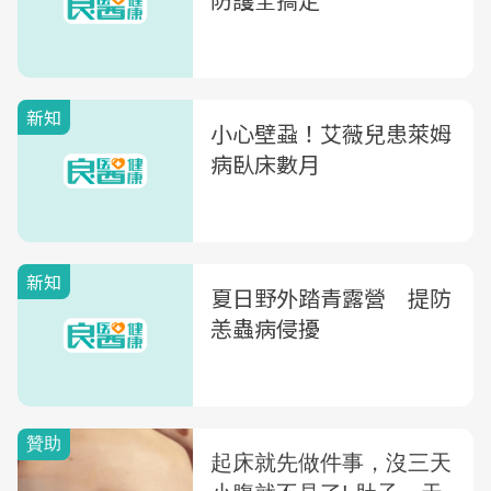
新知
小心壁蝨！艾薇兒患萊姆
病臥床數月
新知
夏日野外踏青露營 提防
恙蟲病侵擾