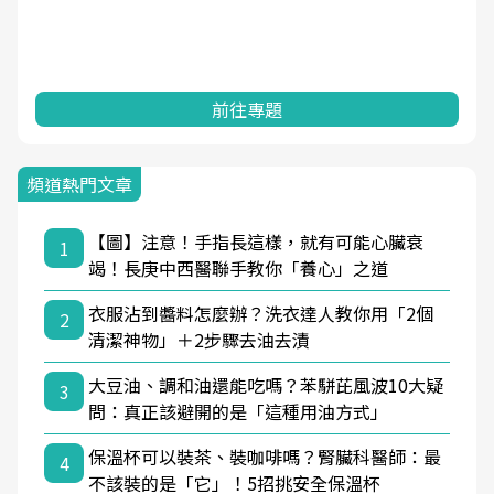
前往專題
頻道熱門文章
【圖】注意！手指長這樣，就有可能心臟衰
1
竭！長庚中西醫聯手教你「養心」之道
衣服沾到醬料怎麼辦？洗衣達人教你用「2個
2
清潔神物」＋2步驟去油去漬
大豆油、調和油還能吃嗎？苯駢芘風波10大疑
3
問：真正該避開的是「這種用油方式」
保溫杯可以裝茶、裝咖啡嗎？腎臟科醫師：最
4
不該裝的是「它」！5招挑安全保溫杯