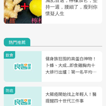
熱門推薦
飲食
健身族狂囤的高蛋白神物！
卜蜂、大成...即食雞胸肉十
大排行出爐：第一名平均一
片不到50元
防癌
大腸癌開始找上年輕人！醫
提醒四十世代三件事