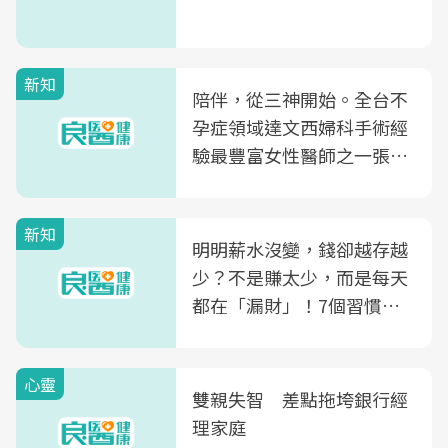
新知
陪伴，從三神開始。全台不
孕症領域達文西婦科手術經
驗最豐富女性醫師之一張永
玲領軍，打造全台首創「生
殖銀行概念形象館」，攜手
新知
光田醫院建構360度女性健
明明薪水沒變，錢卻越存越
康照護生態圈
少？不是賺太少，而是每天
都在「漏財」！7個習慣一
次看
心靈
雙親失智 差點拖垮銀行經
理家庭