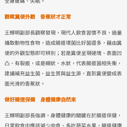
全身痠痛、失眠。
觀察糞便外觀 香蕉狀才正常
王輝明副部長觀察發現，現代人飲食習慣不良，過量
攝取動物性食物，造成腸道壞菌比好菌還多，藉由糞
便的外觀型態即可辨別；若是糞便呈現硬塊、表面凹
凸、有裂痕，或是糊狀、水狀，代表腸道菌相失衡，
建議補充益生菌、益生質與益生源，直到糞便變成表
面光滑的香蕉狀。
做好腸道保健 身體健康自然來
王輝明副部長強調，身體健康的關鍵在於腸道保健，
日常飲食中應該減少肉食、多吃蔬菜水果，腸道健康