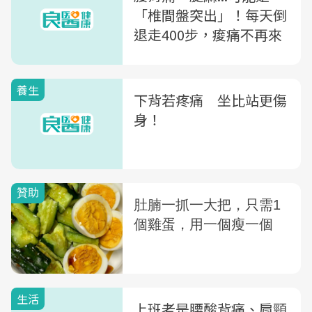
「椎間盤突出」！每天倒
退走400步，痠痛不再來
養生
下背若疼痛 坐比站更傷
身！
生活
上班老是腰酸背痛、肩頸