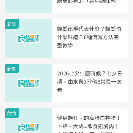
廚房必有的「這種調味料」
竟是蒼蠅剋星～
新知
蜈蚣出現代表什麼？蜈蚣怕
什麼味道？6種消滅方法完
整教學
新知
2026七夕什麼時候？七夕日
期、由來與3習俗8禁忌一次
看
飲食
健身族狂囤的高蛋白神物！
卜蜂、大成...即食雞胸肉十