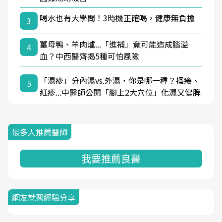
喝水也有大學問！3時機正確喝，健康無負擔
3
薑母鴨、羊肉爐...「進補」竟可能造成腦溢
4
血？中西醫齊揭5種可怕風險
「濕疹」分內濕vs.外濕，你是哪一種？搔癢、
5
紅疹...中醫師公開「腳上2大穴位」化濕又健脾
最多人推薦醫師
我要推薦良醫
網友就醫經驗分享