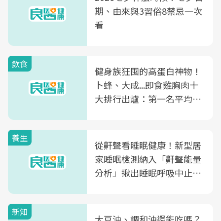
期、由來與3習俗8禁忌一次
看
飲食
健身族狂囤的高蛋白神物！
卜蜂、大成...即食雞胸肉十
大排行出爐：第一名平均一
片不到50元
養生
從鼾聲看睡眠健康！新型居
家睡眠檢測納入「鼾聲能量
分析」揪出睡眠呼吸中止症
風險
新知
大豆油、調和油還能吃嗎？