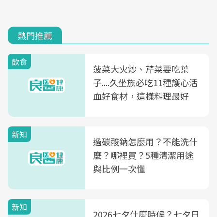
熱門推薦
飲食
菠菜大火炒、芹菜要吃葉
子....久坐族必吃11種護心活
血好食材，這樣料理最好
新知
過碳酸鈉怎麼用？不能洗什
麼？哪裡買？5種清潔用途
與比例一次懂
新知
2026七夕什麼時候？七夕日