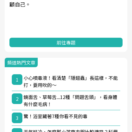
顧自己。
前往專題
頻道熱門文章
小心噴毒液！看清楚「隱翅蟲」長這樣，不能
1
打，要用吹的～
鏡面舌、草莓舌...12種「問題舌頭」，看身體
2
有什麼毛病！
驚！浴室藏著7種你看不見的毒
3
天氣好冷，怎麼幫小孩穿衣服比較適當？科學