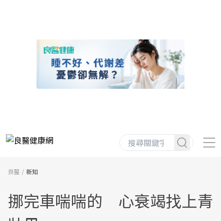
良醫
新知
挪完車喘喘的 心衰竭找上青