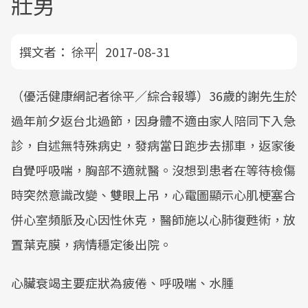
壯男
撰文者：
徐平
2017-08-31
（優活健康網記者徐平／綜合報導）36歲的謝先生於
過年前夕返台北過節，因身體不適由家人陪同下入急
診，自述無特殊病史，發病當日跑步去挪車，返家後
自覺呼吸喘，胸部不適就醫。沒想到患者在等待檢傷
時突然意識改變、雙眼上吊，心電圖顯示心肌梗塞合
併心室頻脈及心因性休克，醫師施以心肺復甦術，放
置葉克膜，病情穩定後出院。
心臟衰竭主要症狀為疲倦、呼吸喘、水腫