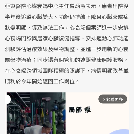
亞東醫院心臟衰竭中心主任曾炳憲表示，患者出院後
半年後追蹤心臟變大、功能仍持續下降且心臟衰竭症
狀變明顯，導致無法工作，心衰竭個案師進一步安排
心衰竭門診與居家心臟復健指導、安排運動心肺功能
測驗評估治療效果及藥物調整、並進一步用新的心衰
竭藥物治療；同步還有個管師的遠距健康照護服務，
在心衰竭跨領域團隊積極的照護下，病情明顯改善並
順利於今年開始返回工作崗位。
觀看更多
arrow_forward_ios