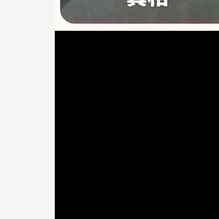
（蔬菜食材可自由依個人喜好挑選）
準備工作
雞胸肉燙熟撕成肉絲
若喜歡較軟的口感，甜椒丁可先過鹽水燙
作法
1. 將米飯放進淺盤或模具裡壓緊，倒出後
2. 鋪上燙熟的雞胸肉絲，再鋪上洋蔥丁、
3. 取出後鋪上一層起司，再刷一層照燒