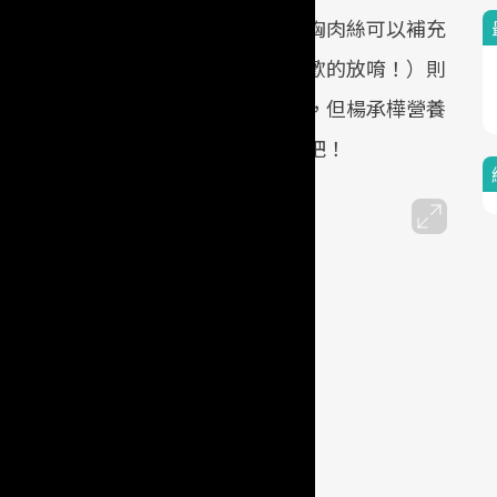
也適合對麩質過敏的朋友；低脂的雞胸肉絲可以補充
肉，提高基礎代謝；蔬菜（可以挑喜歡的放唷！）則
最驚人的是起司，以前以為起司很肥，但楊承樺營養
的部分也是容易代謝的喔～請放心吃吧！
高纖蔬菜擠擠燒
、
紫地瓜豆漿