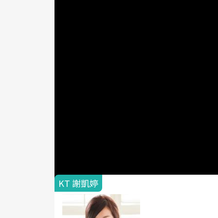
美味祕訣
若選用較慢熟的食材，可以先過熱鹽水燙過，
本文獲「矽谷美味人妻」授權轉載，原文
a】
KT 謝凱婷