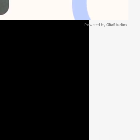
Powered by 
GliaStudios
Mute
過
放在烤盤，刷上照燒醬
甜椒丁、青豆，以180度烤8分鐘
醬，進烤箱烘烤至起司融化即可