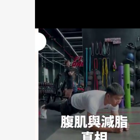
青豆……少許
照燒醬……適量