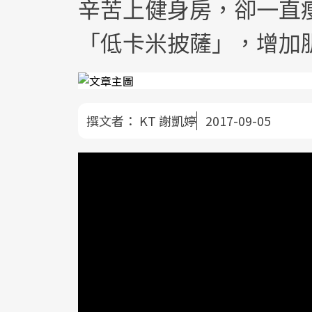
辛苦上健身房，卻一直
「低卡米披薩」，增加
撰文者：
KT 謝凱婷
2017-09-05
運動後吃東西容易胖？晚餐最好不要吃？
都試過了，常常餓得頭發昏，但體重總是
該交給專業的啊！美味生活力邀帥氣的運
～聽他親切講解才知道，原來運動後必須
才能瘦得又快又健康！
這道超簡單的烤箱懶人料理米pizza，