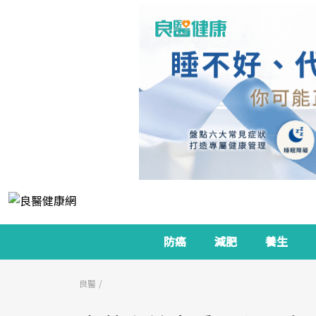
防癌
減肥
養生
良醫