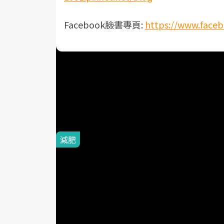
Facebook臉書專頁:
https://www.face
#雞胸肉
#烤箱
#米飯
#鹽水
延伸閱讀
減肥
2014-11-27
運動後肚子
助代謝又不
Marie C
你也開始沉迷於運
顯，皮膚狀況越來