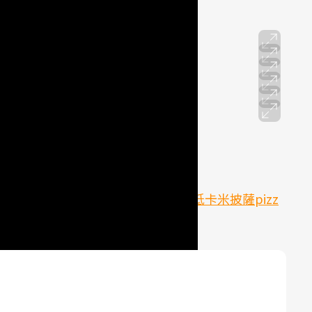
再排上米pizza烘烤
：
運動後吃這個，減重效果更好！【低卡米披薩pizz