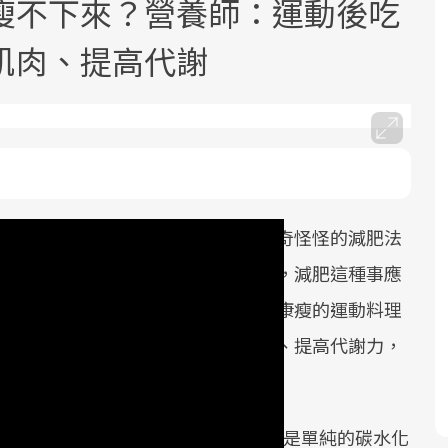
瘦不下來？營養師：運動後吃
肌肉、提高代謝
面對超高齡社會的浪潮，台灣正在快速
2025年，就到良醫生活祭體驗「一站式
良醫健康網從「換季的身體變化」出
邁向「健康照護」的新時代。隨著國家
健康新生活」，從講座、體驗到運動，
發，透過醫學觀點與日常感受的對話，
還記得以前努力減重的時候，什麼奇奇怪怪的減肥法
政策如「健康台灣推動委員會」與「長
全面啟動你的健康革命！
建立對亞健康的認知，進而引導實際的
起起落落降不下來（默）後來才知道，減肥這種事應
照3.0」的推進，「預防醫學」已成全民
改善行動。
關注的核心議題。然而，健檢不只是醫
動營養師楊承樺，教大家怎麼做出健康瘦的運動料理
療院所的服務，更是民眾了解自身健康
要補充身體需要的營養素，才能增肌、提高代謝力，
狀況、啟動健康管理的重要起點。
前往專題
前往專題
前往專題
一點兒都不肥，白米飯不是澱粉加工物，是單純的碳水化