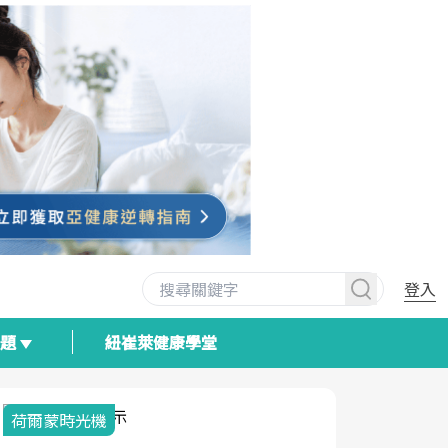
登入
專題
紐崔萊健康學堂
荷爾蒙時光機
2025健檢