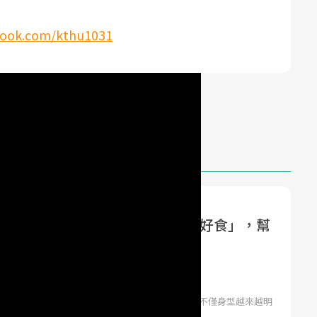
book.com/kthu1031
#低脂
#披薩
#起司
超餓怎麼辦？一小時內吃這「5大好食」，幫
易變胖！
laire 美麗佳人 | Marie Claire 美麗佳人
動了嗎？一旦起了頭，你就會開始懂得運動的好，不僅身型越來越明
越穩定，