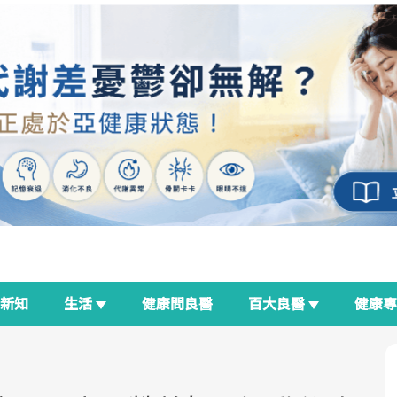
新知
生活
健康問良醫
百大良醫
健康
良醫生活祭
我與健康韌性的距離