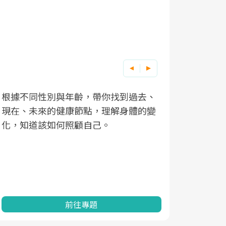
根據不同性別與年齡，帶你找到過去、
因應超高齡
現在、未來的健康節點，理解身體的變
「2025
化，知道該如何照顧自己。
康促進為目
民眾健康的
查、數據分
一起成為台
前往專題