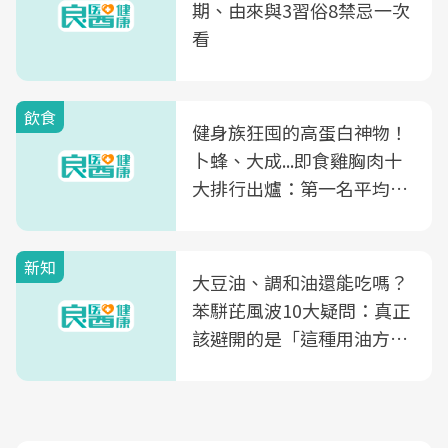
期、由來與3習俗8禁忌一次
看
飲食
健身族狂囤的高蛋白神物！
卜蜂、大成...即食雞胸肉十
大排行出爐：第一名平均一
片不到50元
新知
大豆油、調和油還能吃嗎？
苯駢芘風波10大疑問：真正
該避開的是「這種用油方
式」