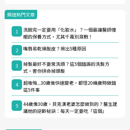
頻道熱門文章
洗臉完一定要用「化妝水」？一個最讓醫師傻
1
眼的保養方式，尤其千萬別濕敷！
嘴唇易乾燥脫皮？揪出5種原因
2
掉髮最好不要常洗頭？這5個錯誤的洗髮方
3
式，害你拼命掉頭髮
超後悔...30歲後快速變老，都怪20幾歲時做錯
4
這5件事
44歲像30歲，貝克漢老婆怎麼做到的？醫生建
5
議她的逆齡秘訣：每天一定要吃「這個」