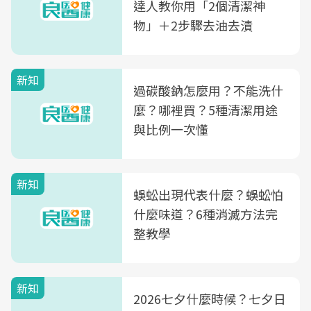
達人教你用「2個清潔神
物」＋2步驟去油去漬
新知
過碳酸鈉怎麼用？不能洗什
麼？哪裡買？5種清潔用途
與比例一次懂
新知
蜈蚣出現代表什麼？蜈蚣怕
什麼味道？6種消滅方法完
整教學
新知
2026七夕什麼時候？七夕日