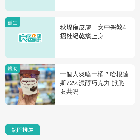
養生
秋燥傷皮膚 女中醫教4
招杜絕乾癢上身
熱門推薦