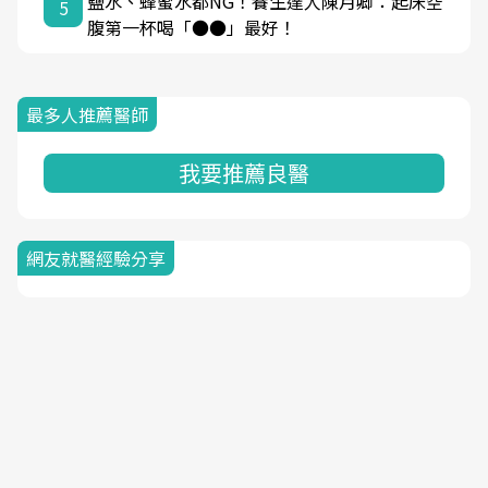
鹽水、蜂蜜水都NG！養生達人陳月卿：起床空
5
腹第一杯喝「●●」最好！
最多人推薦醫師
我要推薦良醫
網友就醫經驗分享