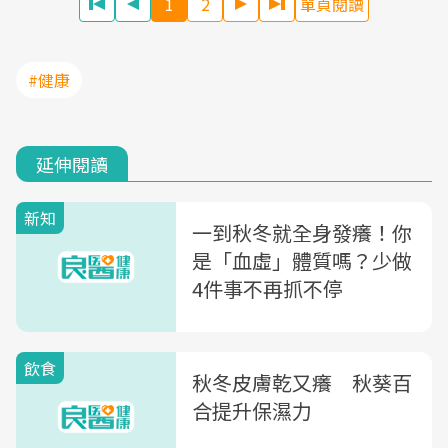
1
2
單頁閱讀
#健康
延伸閱讀
新知
一到秋冬就全身發癢！你
是「血虛」體質嗎？少做
4件事不再抓不停
飲食
秋冬皮膚乾又癢 秋葵百
合提升保濕力