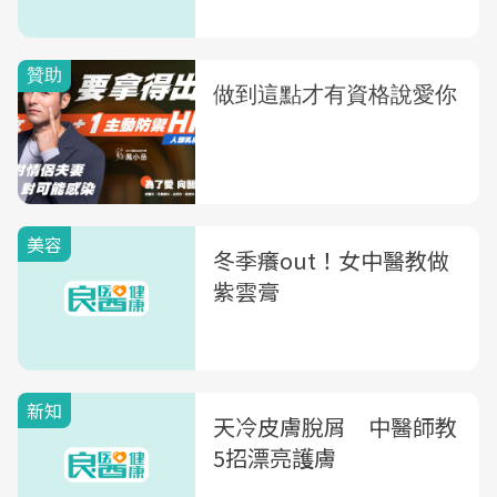
美容
冬季癢out！女中醫教做
紫雲膏
新知
天冷皮膚脫屑 中醫師教
5招漂亮護膚