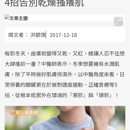
4招告別乾燥搔癢肌
撰文者：
洪毓琪
2017-12-18
每到冬天，皮膚就變得又乾、又紅，總讓人忍不住想
大肆搔抓一番？中醫師表示，冬季想要擁有水潤肌
膚，除了平時做好肌膚保濕外，以中醫角度來看，日
常保養的關鍵更在於做對適度運動、正確食療等5
招，從根本抵禦外在環境的「寒邪」與「燥邪」！