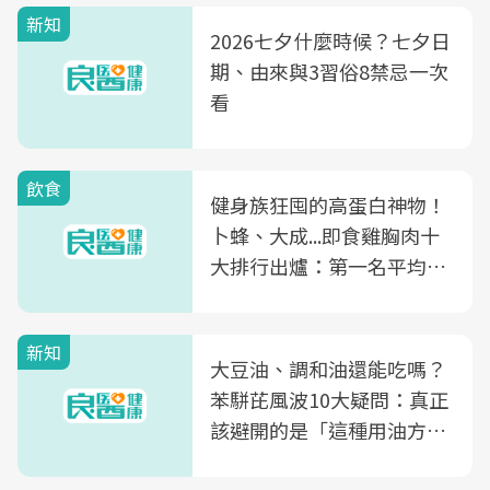
新知
2026七夕什麼時候？七夕日
期、由來與3習俗8禁忌一次
看
飲食
健身族狂囤的高蛋白神物！
卜蜂、大成...即食雞胸肉十
大排行出爐：第一名平均一
片不到50元
新知
大豆油、調和油還能吃嗎？
苯駢芘風波10大疑問：真正
該避開的是「這種用油方
式」