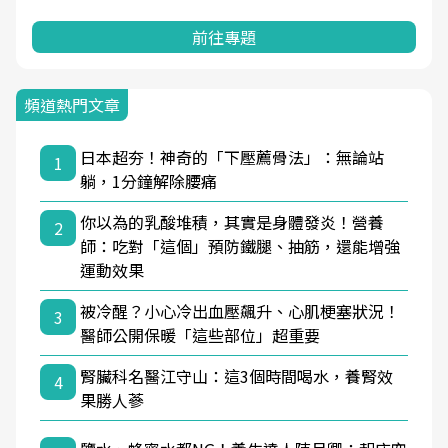
前往專題
頻道熱門文章
日本超夯！神奇的「下壓薦骨法」：無論站
1
躺，1分鐘解除腰痛
你以為的乳酸堆積，其實是身體發炎！營養
2
師：吃對「這個」預防鐵腿、抽筋，還能增強
運動效果
被冷醒？小心冷出血壓飆升、心肌梗塞狀況！
3
醫師公開保暖「這些部位」超重要
腎臟科名醫江守山：這3個時間喝水，養腎效
4
果勝人蔘