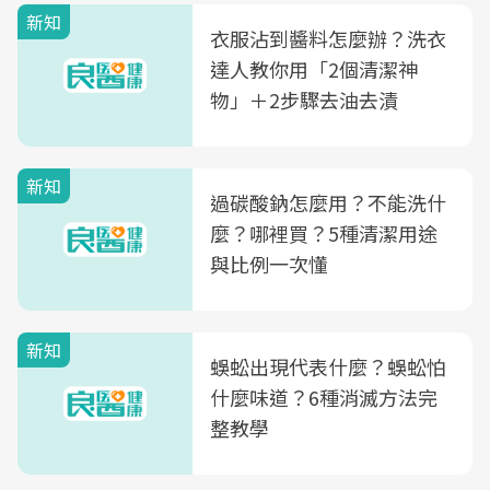
新知
衣服沾到醬料怎麼辦？洗衣
達人教你用「2個清潔神
物」＋2步驟去油去漬
新知
過碳酸鈉怎麼用？不能洗什
麼？哪裡買？5種清潔用途
與比例一次懂
新知
蜈蚣出現代表什麼？蜈蚣怕
什麼味道？6種消滅方法完
整教學