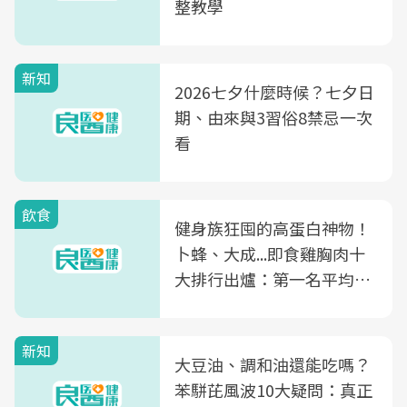
整教學
新知
2026七夕什麼時候？七夕日
期、由來與3習俗8禁忌一次
看
飲食
健身族狂囤的高蛋白神物！
卜蜂、大成...即食雞胸肉十
大排行出爐：第一名平均一
片不到50元
新知
大豆油、調和油還能吃嗎？
苯駢芘風波10大疑問：真正