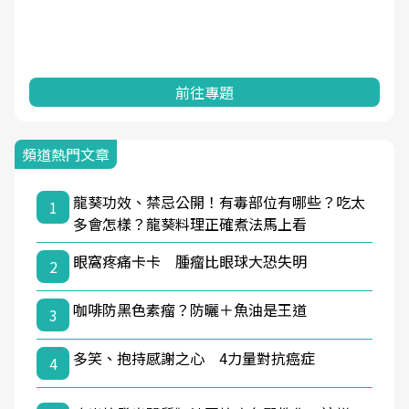
前往專題
頻道熱門文章
龍葵功效、禁忌公開！有毒部位有哪些？吃太
1
多會怎樣？龍葵料理正確煮法馬上看
眼窩疼痛卡卡 腫瘤比眼球大恐失明
2
咖啡防黑色素瘤？防曬＋魚油是王道
3
多笑、抱持感謝之心 4力量對抗癌症
4