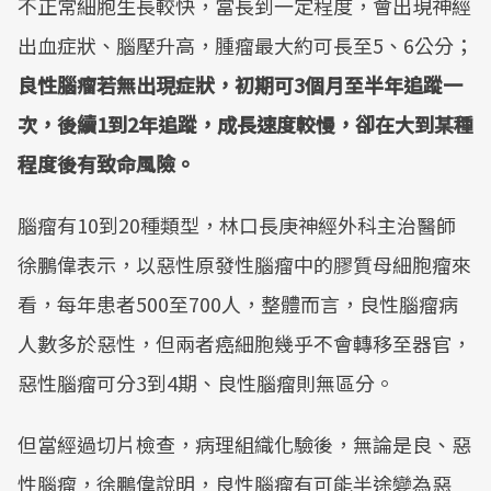
不正常細胞生長較快，當長到一定程度，會出現神經
出血症狀、腦壓升高，腫瘤最大約可長至5、6公分；
良性腦瘤若無出現症狀，初期可3個月至半年追蹤一
次，後續1到2年追蹤，成長速度較慢，卻在大到某種
程度後有致命風險。
腦瘤有10到20種類型，林口長庚神經外科主治醫師
徐鵬偉表示，以惡性原發性腦瘤中的膠質母細胞瘤來
看，每年患者500至700人，整體而言，良性腦瘤病
人數多於惡性，但兩者癌細胞幾乎不會轉移至器官，
惡性腦瘤可分3到4期、良性腦瘤則無區分。
但當經過切片檢查，病理組織化驗後，無論是良、惡
性腦瘤，徐鵬偉說明，良性腦瘤有可能半途變為惡