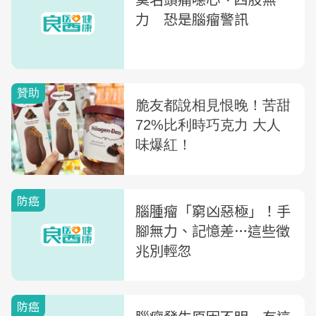
力 恐是腦瘤警訊
防癌
腦腫瘤「窮凶惡極」！手
腳無力、記憶差…這些徵
兆別輕忽
防癌