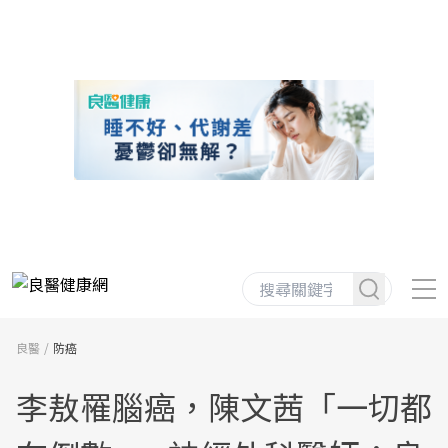
良醫
防癌
李敖罹腦癌，陳文茜「一切都