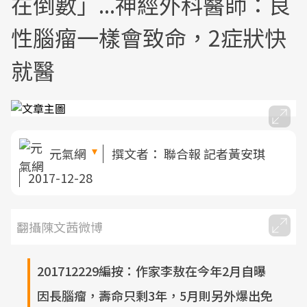
在倒數」...神經外科醫師：良
性腦瘤一樣會致命，2症狀快
就醫
元氣網
撰文者：
聯合報 記者黃安琪
2017-12-28
翻攝陳文茜微博
201712229編按：作家李敖在今年2月自曝
因長腦瘤，壽命只剩3年，5月則另外爆出免