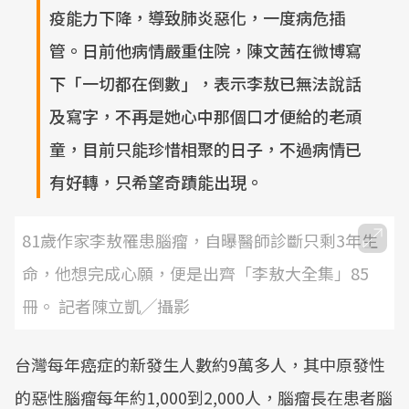
疫能力下降，導致肺炎惡化，一度病危插
管。日前他病情嚴重住院，陳文茜在微博寫
下「一切都在倒數」，表示李敖已無法說話
及寫字，不再是她心中那個口才便給的老頑
童，目前只能珍惜相聚的日子，不過病情已
有好轉，只希望奇蹟能出現。
81歲作家李敖罹患腦瘤，自曝醫師診斷只剩3年生
命，他想完成心願，便是出齊「李敖大全集」85
冊。 記者陳立凱╱攝影
台灣每年癌症的新發生人數約9萬多人，其中原發性
的惡性腦瘤每年約1,000到2,000人，腦瘤長在患者腦