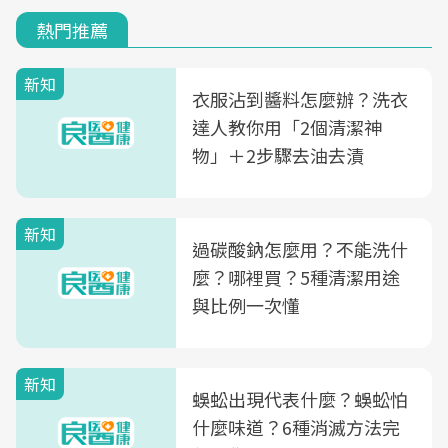
熱門推薦
新知
衣服沾到醬料怎麼辦？洗衣
達人教你用「2個清潔神
物」＋2步驟去油去漬
新知
過碳酸鈉怎麼用？不能洗什
麼？哪裡買？5種清潔用途
與比例一次懂
新知
蜈蚣出現代表什麼？蜈蚣怕
什麼味道？6種消滅方法完