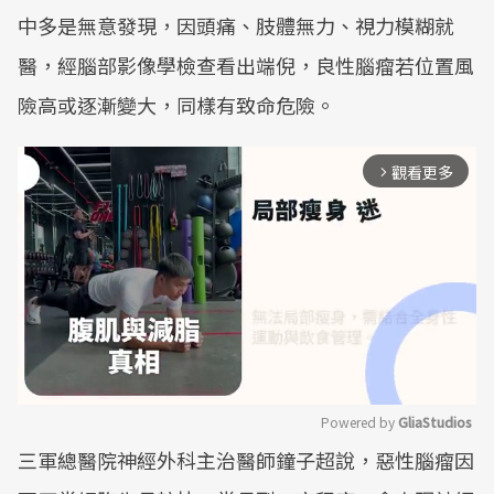
中多是無意發現，因頭痛、肢體無力、視力模糊就
醫，經腦部影像學檢查看出端倪，良性腦瘤若位置風
險高或逐漸變大，同樣有致命危險。
觀看更多
arrow_forward_ios
Powered by 
GliaStudios
三軍總醫院神經外科主治醫師鐘子超說，惡性腦瘤因
Mute