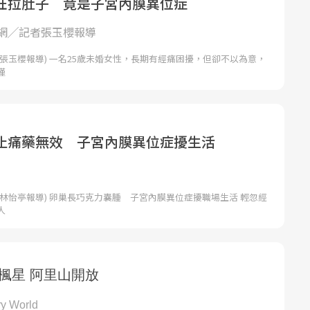
狂拉肚子 竟是子宮內膜異位症
網╱記者張玉櫻報導
張玉櫻報導) 一名25歲未婚女性，長期有經痛困擾，但卻不以為意，
僅
止痛藥無效 子宮內膜異位症擾生活
林怡亭報導) 卵巢長巧克力囊腫 子宮內膜異位症擾職場生活 輕忽經
人