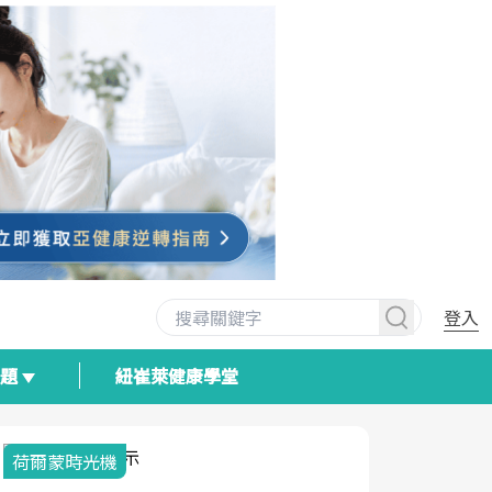
登入
專題
紐崔萊健康學堂
荷爾蒙時光機
2025健檢