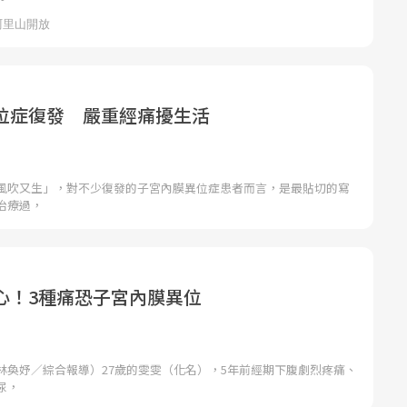
位症復發 嚴重經痛擾生活
風吹又生」，對不少復發的子宮內膜異位症患者而言，是最貼切的寫
治療過，
心！3種痛恐子宮內膜異位
林奐妤／綜合報導）27歲的雯雯（化名），5年前經期下腹劇烈疼痛、
尿，