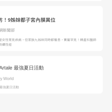
防！9姊妹都子宮內膜異位
網新聞部
是女性常見疾病，但家族九姊妹同時都罹患，實屬罕見！婦產科醫師
持續性經