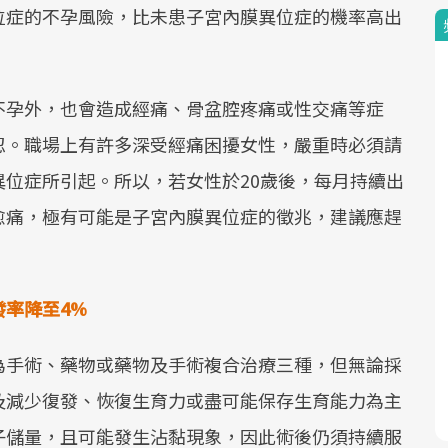
位症的不孕風險，比未患子宮內膜異位症的機率高出
不孕外，也會造成經痛、骨盆腔疼痛或性交痛等症
忍。職場上有許多深受經痛困擾女性，嚴重時必須請
位症所引起。所以，若女性於20歲後，每月持續出
愈痛，極有可能是子宮內膜異位症的徵兆，建議應趕
。
率降至4%
為手術、藥物或藥物及手術複合治療三種，但無論採
及減少復發、恢復生育力或盡可能保存生育能力為主
子儲量，且可能發生沾黏現象，因此術後仍須持續服