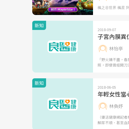
新知
2018-09-07
子宮內膜異
林怡亭
「野火燒不盡，春
照，即便曾經開刀
新知
2018-06-05
年輕女性當
林奐妤
（優活健康網記者
解尿不順、甚至血