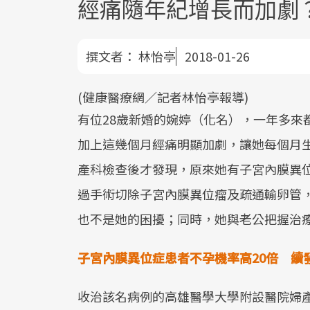
經痛隨年紀增長而加劇
撰文者：
林怡亭
2018-01-26
(健康醫療網／記者林怡亭報導)
有位28歲新婚的婉婷（化名），一年多來
加上這幾個月經痛明顯加劇，讓她每個月
產科檢查後才發現，原來她有子宮內膜異
過手術切除子宮內膜異位瘤及疏通輸卵管
也不是她的困擾；同時，她與老公把握治
子宮內膜異位症患者不孕機率高20倍 續
收治該名病例的高雄醫學大學附設醫院婦