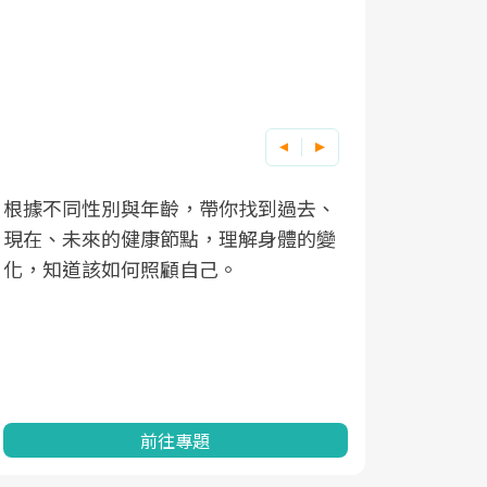
根據不同性別與年齡，帶你找到過去、
因應超高齡
現在、未來的健康節點，理解身體的變
「2025
化，知道該如何照顧自己。
康促進為目
民眾健康的
查、數據分
一起成為台
前往專題