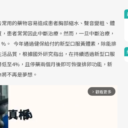
去常用的藥物容易造成患者胸部縮水、聲音變粗、體
質，患者常常因此中斷治療。然而，一旦中斷治療，
50 %。 今年通過健保給付的新型口服黃體素，除能排
生活品質，根據國外研究指出，在持續透過新型口服
降低至4%，且停藥兩個月後即可恢復排卵功能，新
命將不再是夢想。
觀看更多
arrow_forward_ios