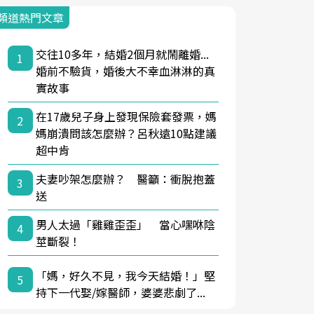
頻道熱門文章
交往10多年，結婚2個月就鬧離婚...
1
婚前不驗貨，婚後大不幸血淋淋的真
實故事
在17歲兒子身上發現保險套發票，媽
2
媽崩潰問該怎麼辦？呂秋遠10點建議
超中肯
夫妻吵架怎麼辦？ 醫籲：衝脫抱蓋
3
送
男人太過「雞雞歪歪」 當心嘿咻陰
4
莖斷裂！
「媽，好久不見，我今天結婚！」堅
5
持下一代娶/嫁醫師，婆婆悲劇了...