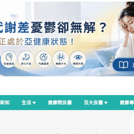
新知
生活
健康問良醫
百大良醫
健康
良醫生活祭
我與健康韌性的距離