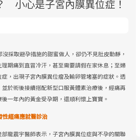
？ 小心是子宮內膜異位症！
都沒採取避孕措施的甜蜜做人，卻仍不見肚皮動靜，
面對超高齡社會的浪潮，台灣正在快速
2025年，就到良醫生活祭體驗「一站式
良醫健康網從「換季的身體變化」出
生理期痛到直冒冷汗，甚至需要請假在家休息；至婦
邁向「健康照護」的新時代。隨著國家
健康新生活」，從講座、體驗到運動，
發，透過醫學觀點與日常感受的對話，
位症，出現子宮內膜異位瘤及輸卵管堵塞的症狀。透
政策如「健康台灣推動委員會」與「長
全面啟動你的健康革命！
建立對亞健康的認知，進而引導實際的
照3.0」的推進，「預防醫學」已成全民
改善行動。
，並於術後接續搭配新型口服黃體素治療後，經痛再
關注的核心議題。然而，健檢不只是醫
療後一年內的黃金受孕期，還順利懷上寶寶。
療院所的服務，更是民眾了解自身健康
狀況、啟動健康管理的重要起點。
發性經痛應就醫診治
前往專題
前往專題
前往專題
產部龍震宇醫師表示，子宮內膜異位症與不孕的關聯